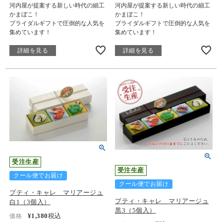
河内屋が提案する新しい時代の細工
河内屋が提案する新しい時代の細工
かまぼこ！
かまぼこ！
ブライダルギフトで圧倒的な人気を
ブライダルギフトで圧倒的な人気を
集めています！
集めています！
詳細を見る
詳細を見る
受注生産
受注生産
クール便でお届け
クール便でお届け
プティ・キャレ マリアージュ
プティ・キャレ マリアージュ
白1（3個入）
黒3（5個入）
¥
1,380
税込
価格