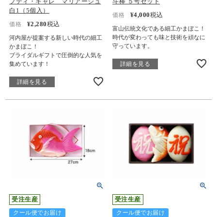
プティ・キャレ マリアージュ
斗棒 ５号セット
白1（5個入）
¥
4,000
税込
価格
¥
2,280
税込
価格
富山伝統文化である細工かまぼこ！
時代が変わっても味と技術を頑なに
河内屋が提案する新しい時代の細工
守っています。
かまぼこ！
ブライダルギフトで圧倒的な人気を
集めています！
詳細を見る
詳細を見る
受注生産
受注生産
クール便でお届け
クール便でお届け