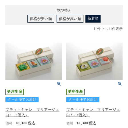
並び替え
新着順
価格が安い順
価格が高い順
11
件中
1
-
11
件表示
受注生産
受注生産
クール便でお届け
クール便でお届け
プティ・キャレ マリアージュ
プティ・キャレ マリアージュ
白3（3個入）
白2（3個入）
¥
1,380
税込
¥
1,380
税込
価格
価格