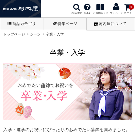
0
カート
商品検索
お買物ガイド
Q&A
マイページ
商品カテゴリ
特集ページ
河内屋について
トップページ
シーン
卒業・入学
卒業・入学
入学・進学のお祝いにぴったりのおめでたい蒲鉾を集めました。