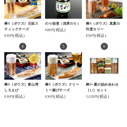
棒S（ボウズ）元祖ス
のり佃煮（浅草のり）
棒S（ボウズ）真夏の
ティックチーズ
印度カリー
(税込)
600円
(税込)
(税込)
830円
830円
棒S（ボウズ）富山湾
棒S（ボウズ）クリー
棒S×夏の詰め合わせ
しろえび
ミー揚げチーズ
［い］セット
(税込)
(税込)
(税込)
830円
830円
3,620円