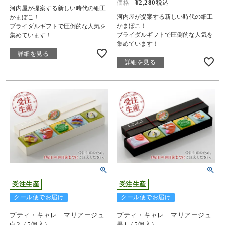
¥
2,280
税込
価格
河内屋が提案する新しい時代の細工
河内屋が提案する新しい時代の細工
かまぼこ！
かまぼこ！
ブライダルギフトで圧倒的な人気を
ブライダルギフトで圧倒的な人気を
集めています！
集めています！
詳細を見る
詳細を見る
受注生産
受注生産
クール便でお届け
クール便でお届け
プティ・キャレ マリアージュ
プティ・キャレ マリアージュ
白3（5個入）
黒1（5個入）