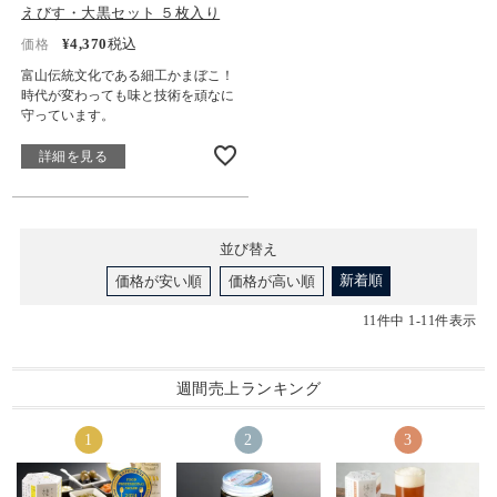
えびす・大黒セット ５枚入り
¥
4,370
税込
価格
富山伝統文化である細工かまぼこ！
時代が変わっても味と技術を頑なに
守っています。
詳細を見る
並び替え
新着順
価格が安い順
価格が高い順
11
件中
1
-
11
件表示
週間売上ランキング