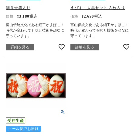
鯛９号箱入り
えびす・大黒セット ３枚入り
¥
3,180
税込
¥
2,690
税込
価格
価格
富山伝統文化である細工かまぼこ！
富山伝統文化である細工かまぼこ！
時代が変わっても味と技術を頑なに
時代が変わっても味と技術を頑なに
守っています。
守っています。
詳細を見る
詳細を見る
受注生産
クール便でお届け