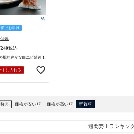
ル便でお届け
ビ蒲鉾
¥
240
税込
の風味豊かな白エビ蒲鉾！
ートに入れる
び替え
価格が安い順
価格が高い順
新着順
週間売上ランキン