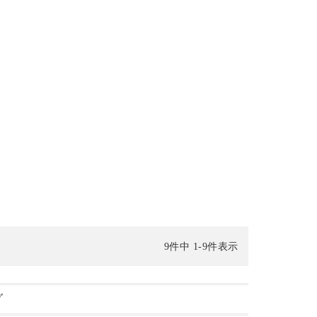
9
件中
1
-
9
件表示
グ