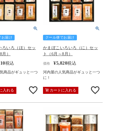
でお届け
クール便でお届け
いろいろ（ほ）セッ
かまぼこいろいろ（に）セッ
8月）
ト（6月～8月）
710
¥
5,820
税込
税込
価格
気商品がギュッと一つ
河内屋の人気商品がギュッと一つ
に！
に入れる
カートに入れる