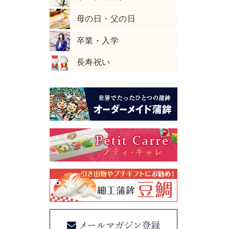
母の日・父の日
卒業・入学
長寿祝い