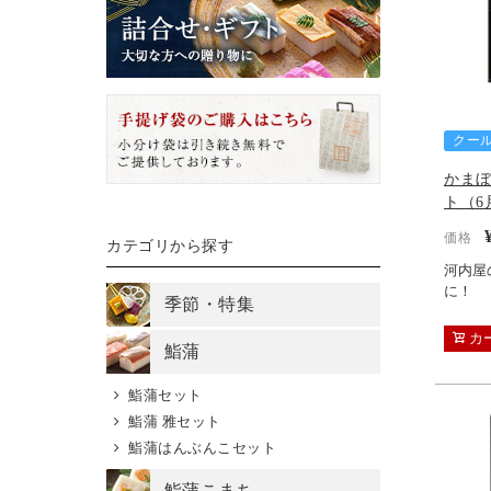
クー
かま
ト（6
価格
カテゴリから探す
河内屋
に！
季節・特集
カ
鮨蒲
鮨蒲セット
鮨蒲 雅セット
鮨蒲はんぶんこセット
鮨蒲こまち