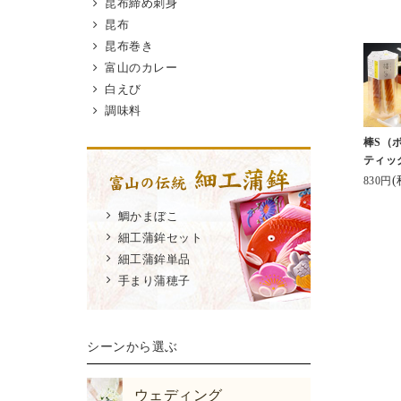
昆布締め刺身
昆布
昆布巻き
富山のカレー
白えび
調味料
棒S（
ティッ
(
830円
鯛かまぼこ
細工蒲鉾セット
細工蒲鉾単品
手まり蒲穂子
シーンから選ぶ
ウェディング