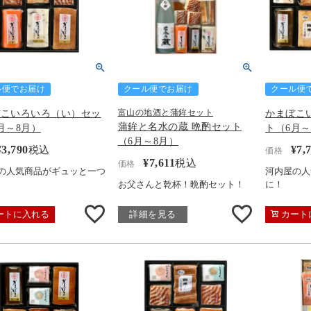
ル便でお届け
クール便でお届け
クール便
ぼこいろいろ（い）セッ
かまぼこ
富山の地酒と蒲鉾セット
蒲鉾と名水の蔵 晩酌セット
月～8月）
ト（6月～
（6月～8月）
¥
3,790
¥
7,
税込
価格
¥
7,611
税込
価格
の人気商品がギュッと一つ
河内屋の人
お父さんと乾杯！晩酌セット！
に！
ートに入れる
詳細を見る
カート