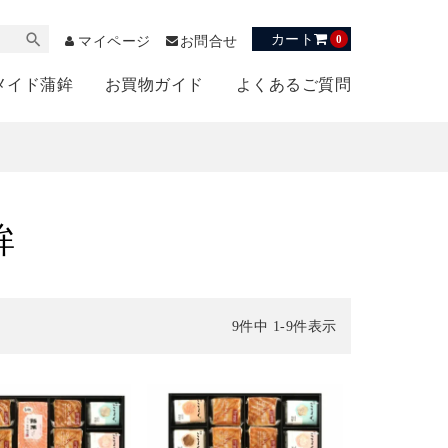
カート
0
マイページ
お問合せ
メイド蒲鉾
お買物ガイド
よくあるご質問
鉾
9
件中
1
-
9
件表示