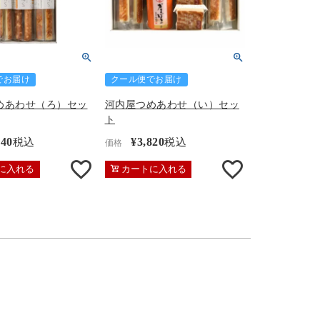
でお届け
クール便でお届け
めあわせ（ろ）セッ
河内屋つめあわせ（い）セッ
ト
340
¥
3,820
税込
税込
価格
に入れる
カートに入れる