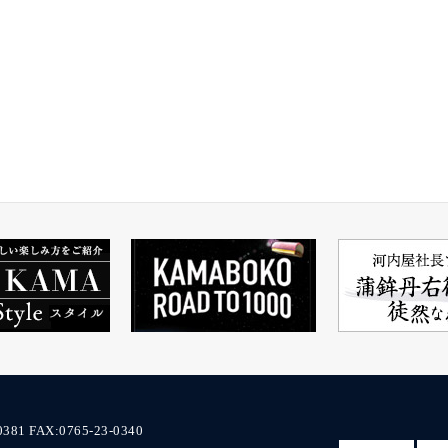
0381
FAX:0765-23-0340