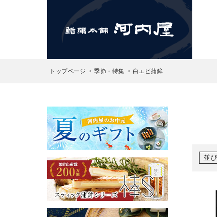
検索
トップページ
季節・特集
白エビ蒲鉾
並