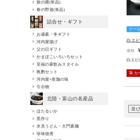
旅の膳(単品)
春の野遊(単品)
詰合せ・ギフト
クー
お歳暮・冬ギフト
白エ
河内屋揚げ
父の日ギフト
価格
かまぼこいろいろセット
白エビ
至福の家飲みスタイル
晩酌セット
カ
河内屋×老舗の味
引出物
北陸・富山の名産品
並
ほたるいか
黒作り
氷見うどん・大門素麺
珍味佃煮