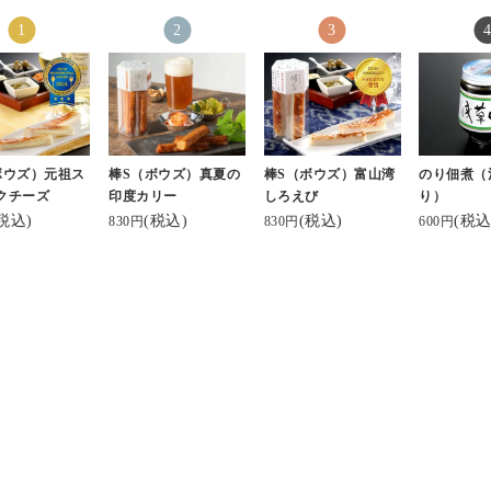
ボウズ）元祖ス
棒S（ボウズ）真夏の
棒S（ボウズ）富山湾
のり佃煮（
クチーズ
印度カリー
しろえび
り）
税込)
(税込)
(税込)
(税込
830円
830円
600円