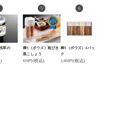
浅草の
棒S（ボウズ）粗びき
棒S（ボウズ）4パッ
黒こしょう
ク
)
(税込)
(税込)
830円
3,600円