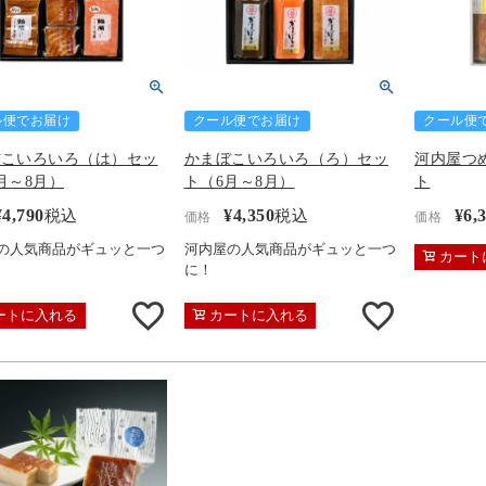
ル便でお届け
クール便でお届け
クール便
ぼこいろいろ（は）セッ
かまぼこいろいろ（ろ）セッ
河内屋つ
月～8月）
ト（6月～8月）
ト
¥
4,790
¥
4,350
¥
6,
税込
税込
価格
価格
の人気商品がギュッと一つ
河内屋の人気商品がギュッと一つ
カート
に！
ートに入れる
カートに入れる