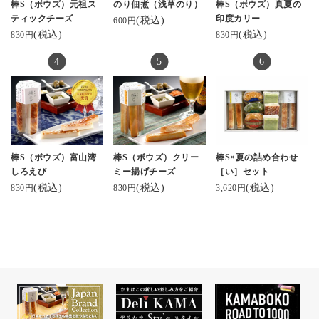
棒S（ボウズ）元祖ス
のり佃煮（浅草のり）
棒S（ボウズ）真夏の
ティックチーズ
印度カリー
(税込)
600円
(税込)
(税込)
830円
830円
棒S（ボウズ）富山湾
棒S（ボウズ）クリー
棒S×夏の詰め合わせ
しろえび
ミー揚げチーズ
［い］セット
(税込)
(税込)
(税込)
830円
830円
3,620円