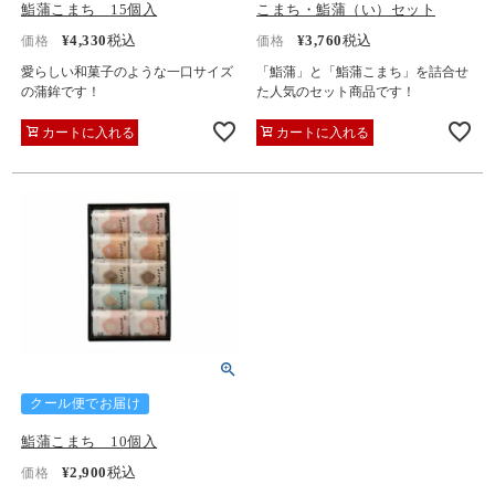
鮨蒲こまち 15個入
こまち・鮨蒲（い）セット
¥
4,330
税込
¥
3,760
税込
価格
価格
愛らしい和菓子のような一口サイズ
「鮨蒲」と「鮨蒲こまち」を詰合せ
の蒲鉾です！
た人気のセット商品です！
カートに入れる
カートに入れる
クール便でお届け
鮨蒲こまち 10個入
¥
2,900
税込
価格