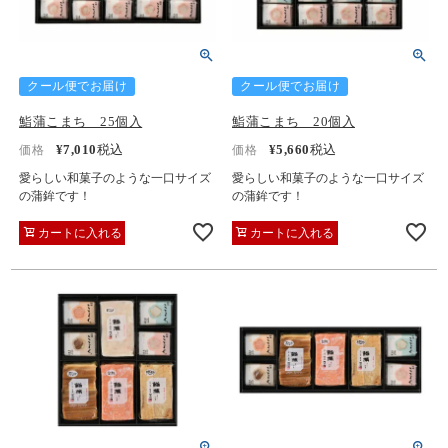
クール便でお届け
クール便でお届け
鮨蒲こまち 25個入
鮨蒲こまち 20個入
¥
7,010
税込
¥
5,660
税込
価格
価格
愛らしい和菓子のような一口サイズ
愛らしい和菓子のような一口サイズ
の蒲鉾です！
の蒲鉾です！
カートに入れる
カートに入れる