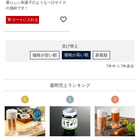
愛らしい和菓子のような一口サイズ
の蒲鉾です！
カートに入れる
並び替え
価格が高い順
価格が安い順
新着順
7
件中
1
-
7
件表示
週間売上ランキング