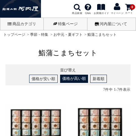
0
カート
商品検索
お買物ガイド
Q&A
マイページ
商品カテゴリ
特集ページ
河内屋について
トップページ
季節・特集
お中元・夏ギフト
鮨蒲こまちセット
鮨蒲こまちセット
並び替え
価格が高い順
価格が安い順
新着順
7
件中
1
-
7
件表示