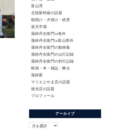
富山湾
北陸新幹線の話題
朝焼け・夕焼け・絶景
楽天市場
蒲鉾丹右衛門in海外
蒲鉾丹右衛門in富山県外
蒲鉾丹右衛門の動画集
蒲鉾丹右衛門の山行記録
蒲鉾丹右衛門の釣行記録
映画・本・雑誌・舞台
蒲鉾家
マリエとやま店の話題
徳光店の話題
プロフィール
アーカイブ