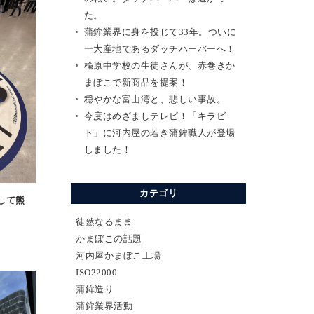
た。
蒲鉾業界に身を投じて33年。ついに
一大産地であるダッチハーバーへ！
楡原中学校の生徒さんが、赤巻きか
まぼこで新商品を提案！
穏やかな富山湾と、悲しい事故。
今度はめざましテレビ！「キラビ
ト」に河内屋の若き蒲鉾職人が登場
しました！
カテゴリ
して熊
徒然なるまま
かまぼこの話題
河内屋かまぼこ工場
ISO22000
蒲鉾造り
蒲鉾業界活動