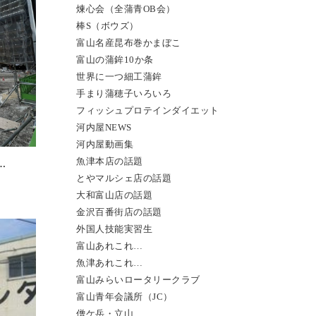
煉心会（全蒲青OB会）
棒S（ボウズ）
富山名産昆布巻かまぼこ
富山の蒲鉾10か条
世界に一つ細工蒲鉾
手まり蒲穂子いろいろ
フィッシュプロテインダイエット
河内屋NEWS
河内屋動画集
魚津本店の話題
…
とやマルシェ店の話題
大和富山店の話題
金沢百番街店の話題
外国人技能実習生
富山あれこれ…
魚津あれこれ…
富山みらいロータリークラブ
富山青年会議所（JC）
僧ケ岳・立山