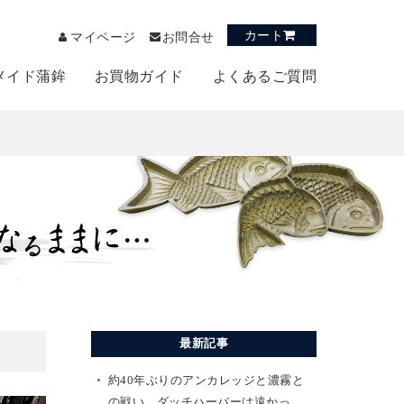
カート
マイページ
お問合せ
メイド蒲鉾
お買物ガイド
よくあるご質問
最新記事
約40年ぶりのアンカレッジと濃霧と
の戦い。ダッチハーバーは遠かっ