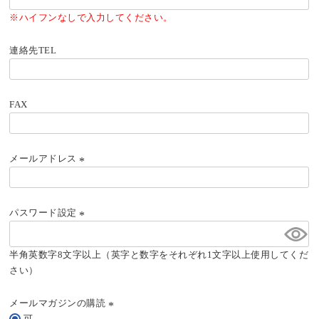
(必
須)
※ハイフンなしで入力してください。
連絡先TEL
FAX
メールアドレス
(必
須)
パスワード設定
(必
須)
半角英数字8文字以上（英字と数字をそれぞれ1文字以上使用してくだ
さい）
メールマガジンの購読
可