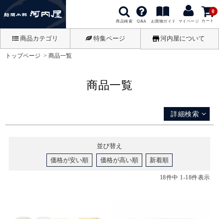
登録順
0
価格が安い順
カート
商品検索
お買物ガイド
Q&A
マイページ
価格が高い順
商品カテゴリ
特集ページ
河内屋について
優先度順
トップページ
商品一覧
レビュー順
キーワードヒット順
商品一覧
検索
詳細検索
並び替え
価格が安い順
価格が高い順
新着順
18
件中
1
-
18
件表示