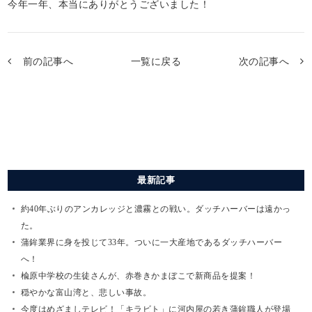
今年一年、本当にありがとうございました！
前の記事へ
一覧に戻る
次の記事へ
最新記事
約40年ぶりのアンカレッジと濃霧との戦い。ダッチハーバーは遠かっ
た。
蒲鉾業界に身を投じて33年。ついに一大産地であるダッチハーバー
へ！
楡原中学校の生徒さんが、赤巻きかまぼこで新商品を提案！
穏やかな富山湾と、悲しい事故。
今度はめざましテレビ！「キラビト」に河内屋の若き蒲鉾職人が登場