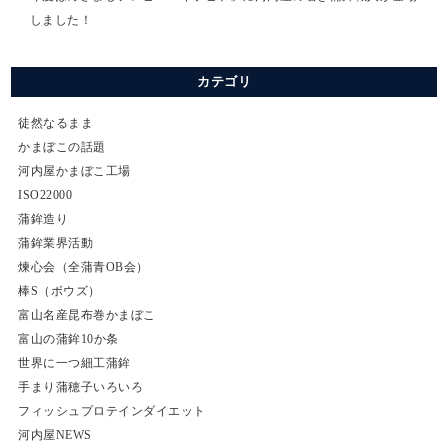
しました！
カテゴリ
徒然なるまま
かまぼこの話題
河内屋かまぼこ工場
ISO22000
蒲鉾造り
蒲鉾業界活動
煉心会（全蒲青OB会）
棒S（ボウズ）
富山名産昆布巻かまぼこ
富山の蒲鉾10か条
世界に一つ細工蒲鉾
手まり蒲穂子いろいろ
フィッシュプロテインダイエット
河内屋NEWS