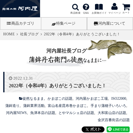
カート
商品検索
お買物ガイド
Q&A
マイページ
商品カテゴリ
特集ページ
河内屋について
HOME
社長ブログ
2022年（令和4年）ありがとうございました！
河内屋社長ブログ
2022.12.31
2022年（令和4年）ありがとうございました！
徒然なるまま
かまぼこの話題
河内屋かまぼこ工場
ISO22000
蒲鉾造り
蒲鉾業界活動
富山名産昆布巻かまぼこ
手まり蒲穂子いろいろ
河内屋NEWS
魚津本店の話題
とやマルシェ店の話題
大和富山店の話題
金沢百番街店の話題