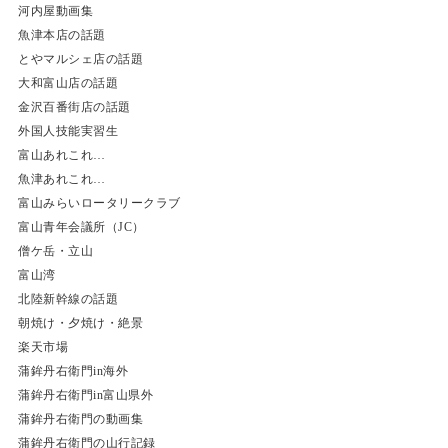
河内屋動画集
魚津本店の話題
とやマルシェ店の話題
大和富山店の話題
金沢百番街店の話題
外国人技能実習生
富山あれこれ…
魚津あれこれ…
富山みらいロータリークラブ
富山青年会議所（JC）
僧ケ岳・立山
富山湾
北陸新幹線の話題
朝焼け・夕焼け・絶景
楽天市場
蒲鉾丹右衛門in海外
蒲鉾丹右衛門in富山県外
蒲鉾丹右衛門の動画集
蒲鉾丹右衛門の山行記録