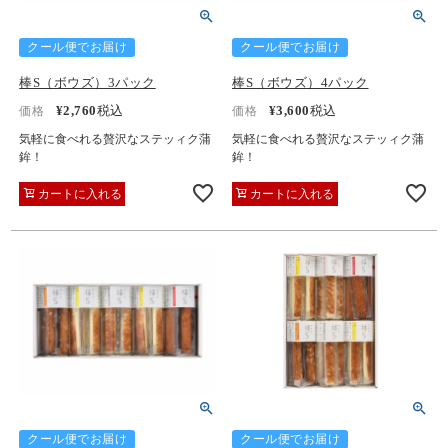
クール便でお届け
クール便でお届け
棒S（ボウズ）3パック
棒S（ボウズ）4パック
¥
2,760
税込
¥
3,600
税込
価格
価格
気軽に食べれる贅沢なステッィク蒲
気軽に食べれる贅沢なステッィク蒲
鉾！
鉾！
カートに入れる
カートに入れる
クール便でお届け
クール便でお届け