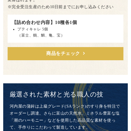
※完全受注生産のため10日前までにお申し込みください
【詰め合わせ内容】10種各1個
プティキャレ 5個
（富士、鶴、鯛、亀、宝）
商品をチェック
厳選された素材と
光る職人の技
河内屋の蒲鉾は上級グレード(SAランク)のすり身を特注で
オーダーし調達。さらに富山の天然水、ミネラル豊富な塩
「潮のハーモニー」などを使用した高品質な素材を使っ
て、手作りにこだわって製造しています。