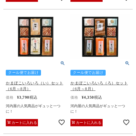
クール便でお届け
クール便でお届け
かまぼこいろいろ（い）セット
かまぼこいろいろ（ろ）セット
（6月～8月）
（6月～8月）
¥
3,790
税込
¥
4,350
税込
価格
価格
河内屋の人気商品がギュッと一つ
河内屋の人気商品がギュッと一つ
に！
に！
カートに入れる
カートに入れる