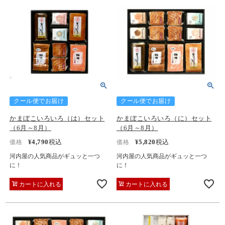
クール便でお届け
クール便でお届け
かまぼこいろいろ（は）セット
かまぼこいろいろ（に）セット
（6月～8月）
（6月～8月）
¥
4,790
税込
¥
5,820
税込
価格
価格
河内屋の人気商品がギュッと一つ
河内屋の人気商品がギュッと一つ
に！
に！
カートに入れる
カートに入れる