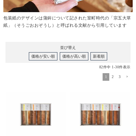
包装紙のデザインは蒲鉾について記された室町時代の「宗五大草
紙」（そうごおおぞうし）と呼ばれる文献から引用しています
並び替え
価格が安い順
価格が高い順
新着順
82
件中
1
-
30
件表示
1
2
3