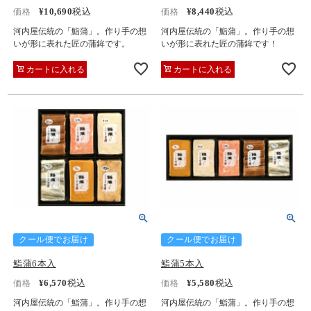
¥
10,690
税込
¥
8,440
税込
価格
価格
河内屋伝統の「鮨蒲」。作り手の想
河内屋伝統の「鮨蒲」。作り手の想
いが形に表れた匠の蒲鉾です。
いが形に表れた匠の蒲鉾です！
カートに入れる
カートに入れる
クール便でお届け
クール便でお届け
鮨蒲6本入
鮨蒲5本入
¥
6,570
税込
¥
5,580
税込
価格
価格
河内屋伝統の「鮨蒲」。作り手の想
河内屋伝統の「鮨蒲」。作り手の想