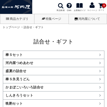
0
カート
商品検索
お買物ガイド
Q&A
マイページ
商品カテゴリ
特集ページ
河内屋について
トップページ
詰合せ・ギフト
詰合せ・ギフト
棒Ｓセット
河内屋つめあわせ
盛夏の詰合せ
棒Ｓ氷見うどん
かまぼこいろいろ詰合せ
しんきろうセット
晩酌セット