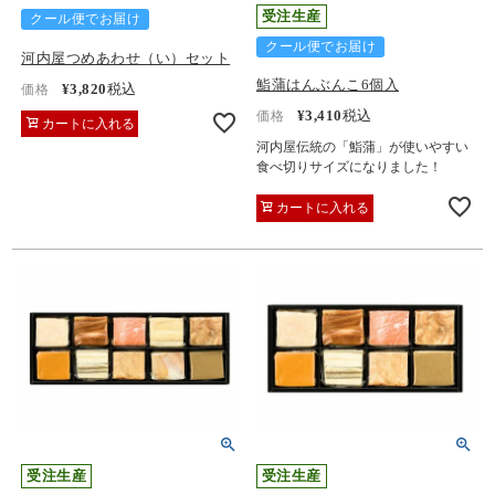
受注生産
クール便でお届け
クール便でお届け
河内屋つめあわせ（い）セット
鮨蒲はんぶんこ6個入
¥
3,820
税込
価格
¥
3,410
税込
価格
カートに入れる
河内屋伝統の「鮨蒲」が使いやすい
食べ切りサイズになりました！
カートに入れる
受注生産
受注生産