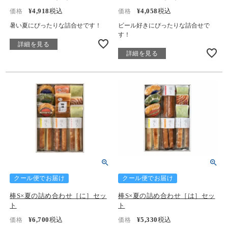
¥
4,918
税込
¥
4,058
税込
価格
価格
暑い夏にぴったりな詰合せです！
ビール好きにぴったりな詰合せで
す！
詳細を見る
詳細を見る
クール便でお届け
クール便でお届け
棒S×夏の詰め合わせ［に］セッ
棒S×夏の詰め合わせ［は］セッ
ト
ト
¥
6,700
税込
¥
5,330
税込
価格
価格