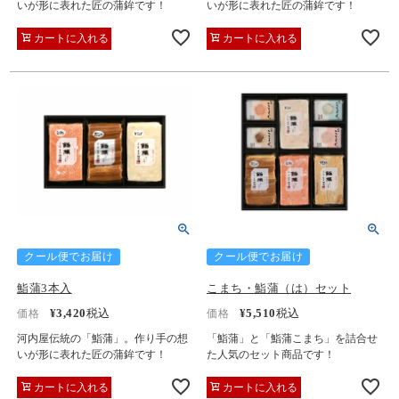
いが形に表れた匠の蒲鉾です！
いが形に表れた匠の蒲鉾です！
カートに入れる
カートに入れる
クール便でお届け
クール便でお届け
鮨蒲3本入
こまち・鮨蒲（は）セット
¥
3,420
税込
¥
5,510
税込
価格
価格
河内屋伝統の「鮨蒲」。作り手の想
「鮨蒲」と「鮨蒲こまち」を詰合せ
いが形に表れた匠の蒲鉾です！
た人気のセット商品です！
カートに入れる
カートに入れる