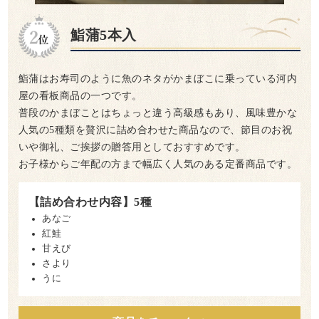
鮨蒲5本入
鮨蒲はお寿司のように魚のネタがかまぼこに乗っている河内
屋の看板商品の一つです。
普段のかまぼことはちょっと違う高級感もあり、風味豊かな
人気の5種類を贅沢に詰め合わせた商品なので、節目のお祝
いや御礼、ご挨拶の贈答用としておすすめです。
お子様からご年配の方まで幅広く人気のある定番商品です。
【詰め合わせ内容】5種
あなご
紅鮭
甘えび
さより
うに