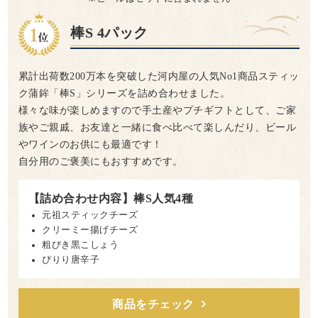
棒S 4パック
累計出荷数200万本を突破した河内屋の人気No1商品スティッ
ク蒲鉾「棒S」シリーズを詰め合わせました。
様々な味が楽しめますので手土産やプチギフトとして、ご家
族やご親戚、お友達と一緒に食べ比べて楽しんだり、ビール
やワインのお供にも最適です！
自分用のご褒美にもおすすめです。
【詰め合わせ内容】棒S人気4種
元祖スティックチーズ
クリーミー揚げチーズ
粗びき黒こしょう
ぴりり唐辛子
商品をチェック