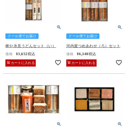
クール便でお届け
クール便でお届け
棒S×氷見うどんセット（い）
河内屋つめあわせ（ろ）セット
¥
3,652
税込
¥
6,340
税込
価格
価格
カートに入れる
カートに入れる