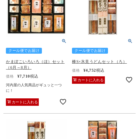
クール便でお届け
クール便でお届け
かまぼこいろいろ（ほ）セット
棒S×氷見うどんセット（ろ）
（6月～8月）
¥
4,752
税込
価格
¥
7,710
税込
価格
カートに入れる
河内屋の人気商品がギュッと一つ
に！
カートに入れる