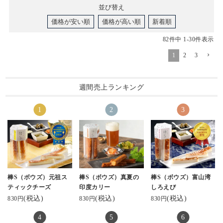
並び替え
価格が安い順
価格が高い順
新着順
82
件中
1
-
30
件表示
1
2
3
週間売上ランキング
棒S（ボウズ）元祖ス
棒S（ボウズ）真夏の
棒S（ボウズ）富山湾
ティックチーズ
印度カリー
しろえび
(税込)
(税込)
(税込)
830円
830円
830円