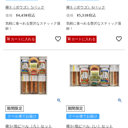
棒S（ボウズ）5パック
棒S（ボウズ）6パック
¥
4,450
税込
¥
5,310
税込
価格
価格
気軽に食べれる贅沢なステッィク蒲
気軽に食べれる贅沢なスティック蒲
鉾！
鉾！
カートに入れる
カートに入れる
期間限定
期間限定
クール便でお届け
クール便でお届け
棒S×地ビール［ろ］セット
棒S×地ビール［い］セット