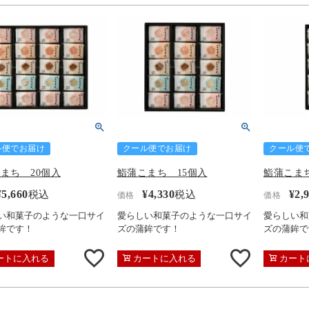
ル便でお届け
クール便でお届け
クール便
まち 20個入
鮨蒲こまち 15個入
鮨蒲こまち
¥
5,660
¥
4,330
¥
2,
税込
税込
価格
価格
い和菓子のような一口サイ
愛らしい和菓子のような一口サイ
愛らしい和
鉾です！
ズの蒲鉾です！
ズの蒲鉾で
ートに入れる
カートに入れる
カート