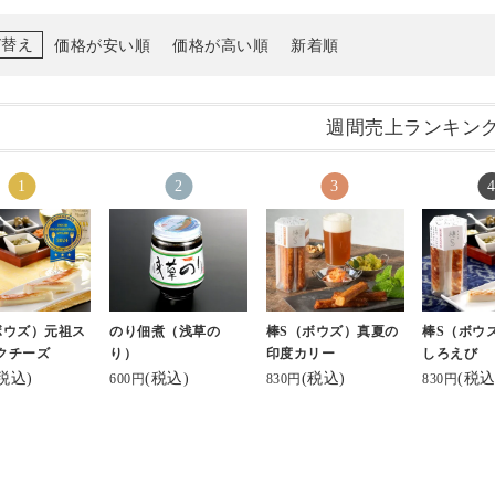
び替え
価格が安い順
価格が高い順
新着順
週間売上ランキン
ボウズ）元祖ス
のり佃煮（浅草の
棒S（ボウズ）真夏の
棒S（ボウ
クチーズ
り）
印度カリー
しろえび
税込)
(税込)
(税込)
(税込
600円
830円
830円