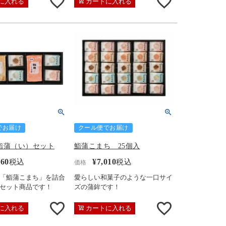
に入れる
カートに入れる
でお届け
クール便でお届け
鮨蒲（い）セット
鮨蒲こまち 25個入
760
¥
7,010
税込
税込
価格
「鮨蒲こまち」を詰合
愛らしい和菓子のような一口サイ
セット商品です！
ズの蒲鉾です！
に入れる
カートに入れる