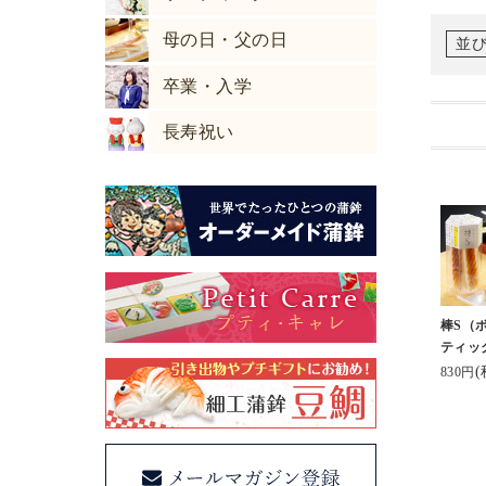
母の日・父の日
並
卒業・入学
長寿祝い
棒S（
ティッ
(
830円