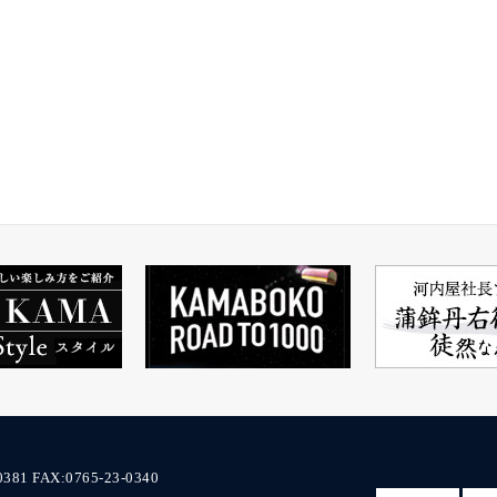
0381
FAX:0765-23-0340