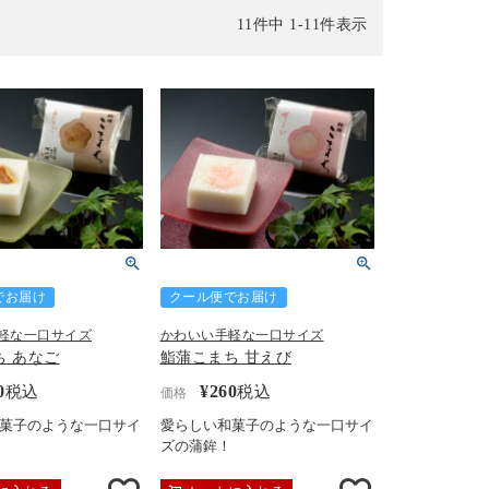
11
件中
1
-
11
件表示
でお届け
クール便でお届け
軽な一口サイズ
かわいい手軽な一口サイズ
ち あなご
鮨蒲こまち 甘えび
0
¥
260
税込
税込
価格
菓子のような一口サイ
愛らしい和菓子のような一口サイ
ズの蒲鉾！