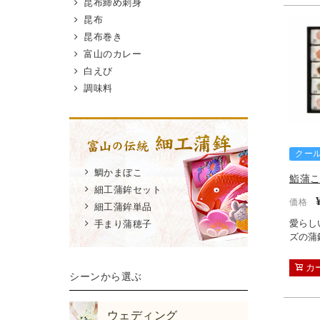
昆布締め刺身
昆布
昆布巻き
富山のカレー
白えび
調味料
クー
鯛かまぼこ
鮨蒲こ
細工蒲鉾セット
価格
細工蒲鉾単品
愛らし
手まり蒲穂子
ズの蒲
カ
シーンから選ぶ
ウェディング