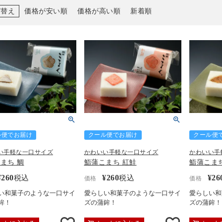
び替え
価格が安い順
価格が高い順
新着順
ル便でお届け
クール便でお届け
クール便
い手軽な一口サイズ
かわいい手軽な一口サイズ
かわいい手
まち 鯛
鮨蒲こまち 紅鮭
鮨蒲こま
¥
260
¥
260
¥
26
税込
税込
価格
価格
い和菓子のような一口サイ
愛らしい和菓子のような一口サイ
愛らしい和
鉾！
ズの蒲鉾！
ズの蒲鉾！