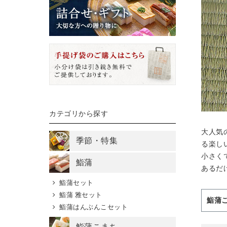
カテゴリから探す
大人気
季節・特集
る楽し
小さく
鮨蒲
あるだ
鮨蒲セット
鮨蒲 雅セット
鮨蒲
鮨蒲はんぶんこセット
鮨蒲こまち