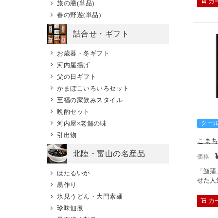
カ
旅の膳(単品)
春の野遊(単品)
詰合せ・ギフト
お歳暮・冬ギフト
河内屋揚げ
父の日ギフト
かまぼこいろいろセット
至福の家飲みスタイル
晩酌セット
河内屋×老舗の味
クー
引出物
こま
北陸・富山の名産品
価格
「鮨蒲
ほたるいか
せた人
黒作り
氷見うどん・大門素麺
カ
珍味佃煮