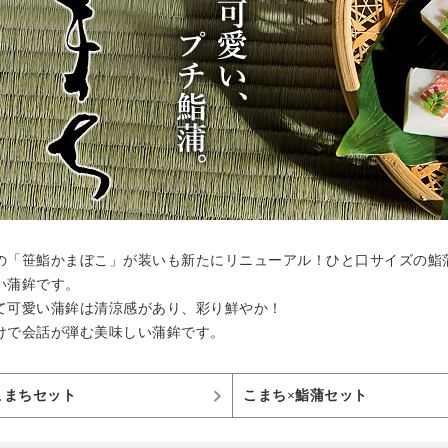
の「笹鮨かまぼこ」が装いも新たにリニューアル！ひと口サイズの鮨
い蒲鉾です。
て可愛い蒲鉾は清涼感があり、彩り鮮やか！
けで会話が弾む美味しい蒲鉾です。
こまちセット
こまち×鮨蒲セット