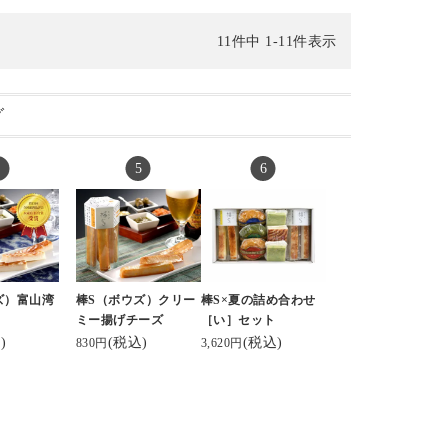
11
件中
1
-
11
件表示
グ
ズ）富山湾
棒S（ボウズ）クリー
棒S×夏の詰め合わせ
ミー揚げチーズ
［い］セット
)
(税込)
(税込)
830円
3,620円