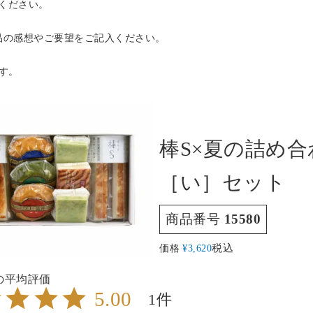
ください。
品の感想やご要望をご記入ください。
す。
棒S×夏の詰め合
［い］セット
商品番号
15580
価格
¥
3,620
税込
5.00
1