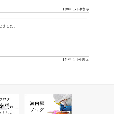
1
件中
1
-
1
件表示
じました。
1
件中
1
-
1
件表示