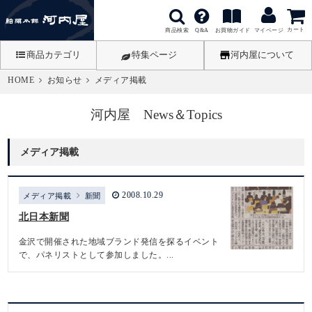
カート
商品検索
お買物ガイド
Q&A
マイページ
商品カテゴリ
特集ページ
河内屋について
HOME
お知らせ
メディア掲載
河内屋 News＆Topics
メディア掲載
2008.10.29
メディア掲載
新聞
北日本新聞
金沢で開催された地域ブランド発信を探るイベント
で、パネリストとして参加しました。...