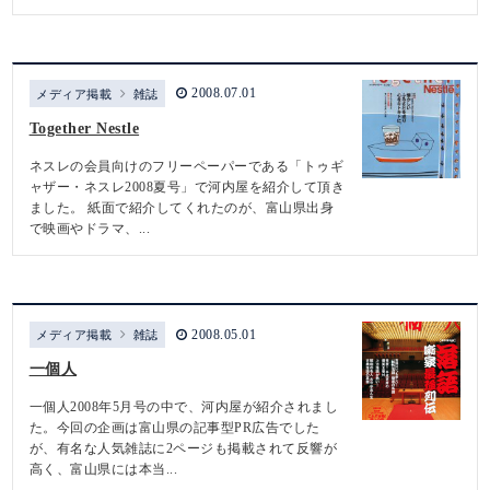
2008.07.01
メディア掲載
雑誌
Together Nestle
ネスレの会員向けのフリーペーパーである「トゥギ
ャザー・ネスレ2008夏号」で河内屋を紹介して頂き
ました。 紙面で紹介してくれたのが、富山県出身
で映画やドラマ、...
2008.05.01
メディア掲載
雑誌
一個人
一個人2008年5月号の中で、河内屋が紹介されまし
た。今回の企画は富山県の記事型PR広告でした
が、有名な人気雑誌に2ページも掲載されて反響が
高く、富山県には本当...