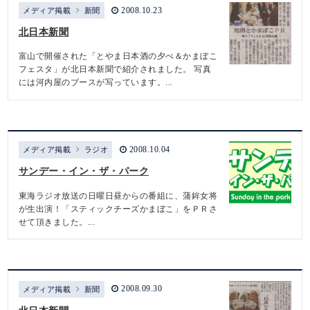
2008.10.23
メディア掲載
新聞
北日本新聞
富山で開催された「とやま日本酒の夕べ＆かまぼこ
フェスタ」が北日本新聞で紹介されました。 写真
には河内屋のブースが写っています。...
2008.10.04
メディア掲載
ラジオ
サンデー・イン・ザ・パーク
東海ラジオ放送の日曜日昼からの番組に、蒲鉾女将
が生出演！「スティックチーズかまぼこ」をＰＲさ
せて頂きました。...
2008.09.30
メディア掲載
新聞