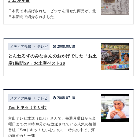
北日本新聞
日本海で水揚げされたトビウオを混ぜた商品が、北
日本新聞で紹介されました。...
2008.09.18
メディア掲載
テレビ
とんねるずのみなさんのおかげでした「お土
産1時間SP」お土産ベスト20
2008.07.10
メディア掲載
テレビ
Youドキッ！たいむ
富山テレビ放送（BBT）さんで、毎週月曜日から金
曜日までの16時30分から放送されている人気の情報
番組「Youドキッ！たいむ」のミニ特集の中で、河
内屋のカリー蒲...