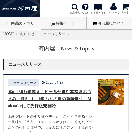
カート
商品検索
お買物ガイド
Q&A
マイページ
商品カテゴリ
特集ページ
河内屋について
HOME
お知らせ
ニュースリリース
河内屋 News＆Topics
ニュースリリース
2026.04.25
ニュースリリース
累計250万箱越え！ビールが進む本格派おつ
まみ「棒S」に11年ぶりの夏の新味誕生。M
akuakeにて先行販売開始
上級グレードのすり身を使った、スパイス香るカレ
ー風味の「旨辛」スティックかまぼこ。冷えたビー
ルとの相性は抜群でおつまみにオススメ。手土産や