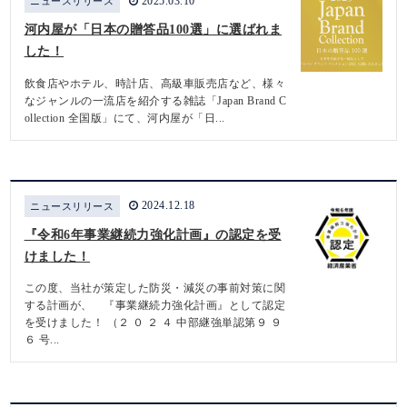
2025.03.10
ニュースリリース
河内屋が「日本の贈答品100選」に選ばれま
した！
飲食店やホテル、時計店、高級車販売店など、様々
なジャンルの一流店を紹介する雑誌「Japan Brand C
ollection 全国版」にて、河内屋が「日...
2024.12.18
ニュースリリース
『令和6年事業継続力強化計画』の認定を受
けました！
この度、当社が策定した防災・減災の事前対策に関
する計画が、 『事業継続力強化計画』として認定
を受けました！ （２ ０ ２ ４ 中部継強単認第９ ９
６ 号...