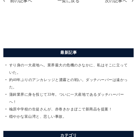
前の記事へ
一覧に戻る
次の記事へ
最新記事
すり身の一大産地へ。業界最大の危機のさなかに、私はそこに立って
いた。
約40年ぶりのアンカレッジと濃霧との戦い。ダッチハーバーは遠かっ
た。
蒲鉾業界に身を投じて33年。ついに一大産地であるダッチハーバー
へ！
楡原中学校の生徒さんが、赤巻きかまぼこで新商品を提案！
穏やかな富山湾と、悲しい事故。
カテゴリ