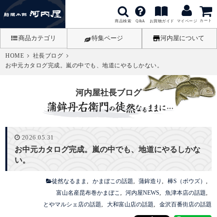
カート
商品検索
お買物ガイド
Q&A
マイページ
商品カテゴリ
特集ページ
河内屋について
HOME
社長ブログ
お中元カタログ完成。嵐の中でも、地道にやるしかない。
河内屋社長ブログ
2026.05.31
お中元カタログ完成。嵐の中でも、地道にやるしかな
い。
徒然なるまま
かまぼこの話題
蒲鉾造り
棒S（ボウズ）
富山名産昆布巻かまぼこ
河内屋NEWS
魚津本店の話題
とやマルシェ店の話題
大和富山店の話題
金沢百番街店の話題