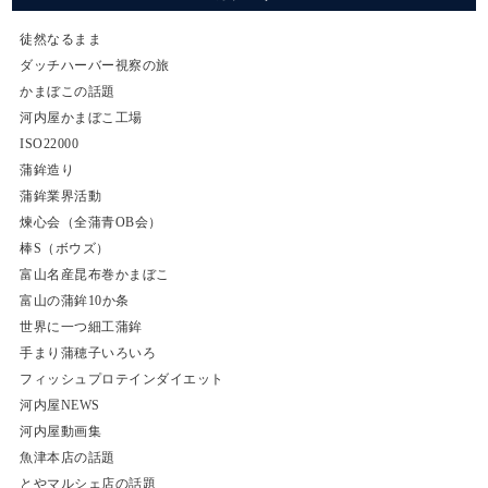
徒然なるまま
ダッチハーバー視察の旅
かまぼこの話題
河内屋かまぼこ工場
ISO22000
蒲鉾造り
蒲鉾業界活動
煉心会（全蒲青OB会）
棒S（ボウズ）
富山名産昆布巻かまぼこ
富山の蒲鉾10か条
世界に一つ細工蒲鉾
手まり蒲穂子いろいろ
フィッシュプロテインダイエット
河内屋NEWS
河内屋動画集
魚津本店の話題
とやマルシェ店の話題