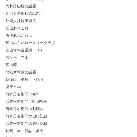
大和富山店の話題
金沢百番街店の話題
外国人技能実習生
富山あれこれ…
魚津あれこれ…
富山みらいロータリークラブ
富山青年会議所（JC）
僧ケ岳・立山
富山湾
北陸新幹線の話題
朝焼け・夕焼け・絶景
楽天市場
蒲鉾丹右衛門in海外
蒲鉾丹右衛門in富山県外
蒲鉾丹右衛門の動画集
蒲鉾丹右衛門の山行記録
蒲鉾丹右衛門の釣行記録
映画・本・雑誌・舞台