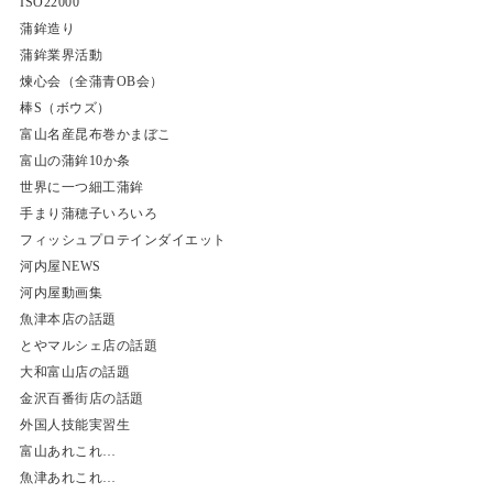
ISO22000
蒲鉾造り
蒲鉾業界活動
煉心会（全蒲青OB会）
棒S（ボウズ）
富山名産昆布巻かまぼこ
富山の蒲鉾10か条
世界に一つ細工蒲鉾
手まり蒲穂子いろいろ
フィッシュプロテインダイエット
河内屋NEWS
河内屋動画集
魚津本店の話題
とやマルシェ店の話題
大和富山店の話題
金沢百番街店の話題
外国人技能実習生
富山あれこれ…
魚津あれこれ…