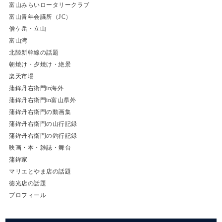
富山みらいロータリークラブ
富山青年会議所（JC）
僧ケ岳・立山
富山湾
北陸新幹線の話題
朝焼け・夕焼け・絶景
楽天市場
蒲鉾丹右衛門in海外
蒲鉾丹右衛門in富山県外
蒲鉾丹右衛門の動画集
蒲鉾丹右衛門の山行記録
蒲鉾丹右衛門の釣行記録
映画・本・雑誌・舞台
蒲鉾家
マリエとやま店の話題
徳光店の話題
プロフィール