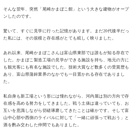
そんな翌年、突然「尾崎かまぼこ館」という大きな建物がオープ
ンしたのです。
驚いて、すぐに見学に行った記憶があります。まだ20代後半だっ
た私には、その規模と存在感がとても眩しく映りました。
あれ以来、尾崎かまぼこさんは富山県東部では誰もが知る存在で
した。かまぼこ製造工場の見学ができる施設を持ち、地元の方に
も観光客にも有名な施設でした。技術大賞など数多くの受賞歴も
あり、富山県蒲鉾業界のなかでも一目置かれる存在でありまし
た。
私自身も新工場という形には憧れながら、河内屋は別の方向で存
在感を高める努力をしてきました。戦う土俵は違っていても、お
互いを意識しながら切磋琢磨してきたことは確かです。そして富
山中心部や西側のライバルに対して「一緒に頑張って戦おう」と
酒を酌み交わした仲間でもありました。