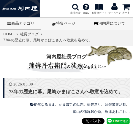
カート
商品検索
お買物ガイド
Q&A
マイページ
商品カテゴリ
特集ページ
河内屋について
HOME
社長ブログ
73年の歴史に幕。尾崎かまぼこさんへ敬意を込めて。
河内屋社長ブログ
2026.05.30
73年の歴史に幕。尾崎かまぼこさんへ敬意を込めて。
徒然なるまま
かまぼこの話題
蒲鉾造り
蒲鉾業界活動
富山の蒲鉾10か条
魚津あれこれ…