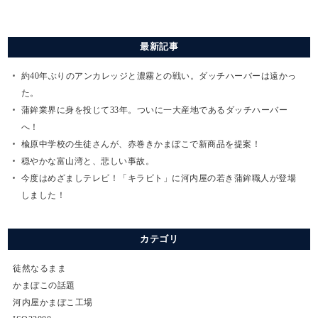
最新記事
約40年ぶりのアンカレッジと濃霧との戦い。ダッチハーバーは遠かっ
た。
蒲鉾業界に身を投じて33年。ついに一大産地であるダッチハーバー
へ！
楡原中学校の生徒さんが、赤巻きかまぼこで新商品を提案！
穏やかな富山湾と、悲しい事故。
今度はめざましテレビ！「キラビト」に河内屋の若き蒲鉾職人が登場
しました！
カテゴリ
徒然なるまま
かまぼこの話題
河内屋かまぼこ工場