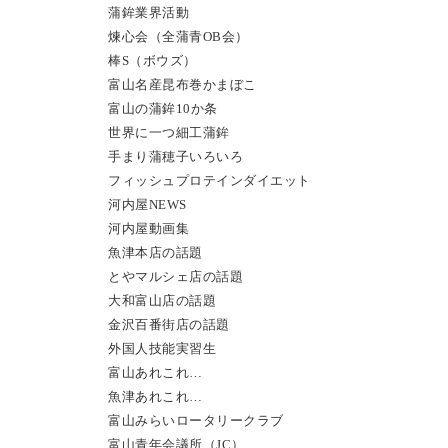
蒲鉾業界活動
煉心会（全蒲青OB会）
棒S（ボウズ）
富山名産昆布巻かまぼこ
富山の蒲鉾10か条
世界に一つ細工蒲鉾
手まり蒲穂子いろいろ
フィッシュプロテインダイエット
河内屋NEWS
河内屋動画集
魚津本店の話題
とやマルシェ店の話題
大和富山店の話題
金沢百番街店の話題
外国人技能実習生
富山あれこれ…
魚津あれこれ…
富山みらいロータリークラブ
富山青年会議所（JC）