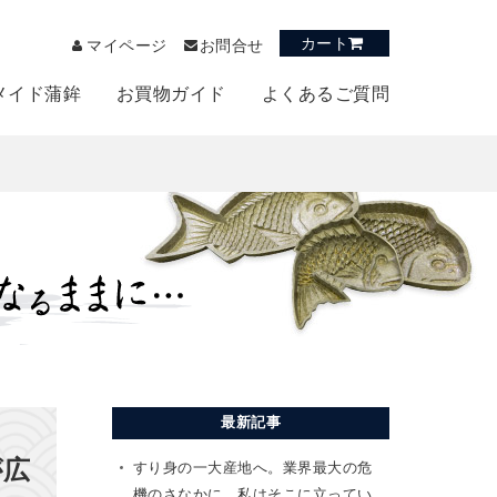
カート
マイページ
お問合せ
メイド蒲鉾
お買物ガイド
よくあるご質問
最新記事
が広
すり身の一大産地へ。業界最大の危
機のさなかに、私はそこに立ってい