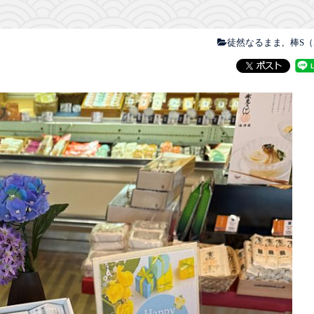
徒然なるまま
棒S