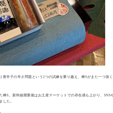
りり唐辛子の辛さ問題という2つの試練を乗り越え、棒Sがまた一つ強
た棒S。新幹線開業後はお土産マーケットでの存在感も上がり、SNS
ました。