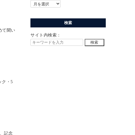
検索
めて聞い
サイト内検索：
ク・5
。
、記念