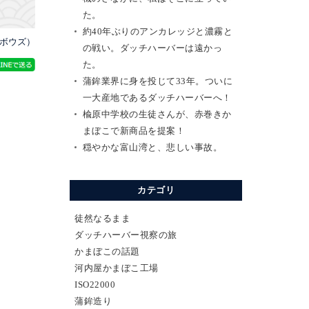
た。
約40年ぶりのアンカレッジと濃霧と
（ボウズ）
の戦い。ダッチハーバーは遠かっ
た。
蒲鉾業界に身を投じて33年。ついに
一大産地であるダッチハーバーへ！
楡原中学校の生徒さんが、赤巻きか
まぼこで新商品を提案！
穏やかな富山湾と、悲しい事故。
カテゴリ
徒然なるまま
ダッチハーバー視察の旅
かまぼこの話題
河内屋かまぼこ工場
ISO22000
蒲鉾造り