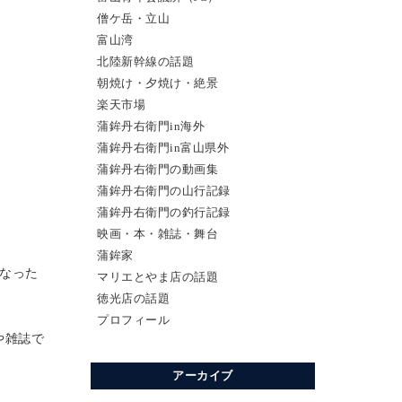
僧ケ岳・立山
富山湾
北陸新幹線の話題
朝焼け・夕焼け・絶景
楽天市場
蒲鉾丹右衛門in海外
蒲鉾丹右衛門in富山県外
蒲鉾丹右衛門の動画集
蒲鉾丹右衛門の山行記録
蒲鉾丹右衛門の釣行記録
映画・本・雑誌・舞台
蒲鉾家
くなった
マリエとやま店の話題
徳光店の話題
プロフィール
や雑誌で
アーカイブ