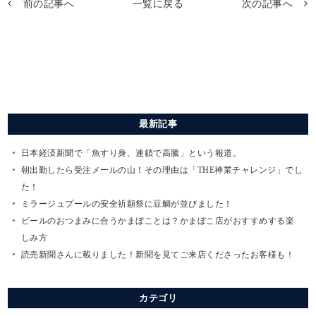
前の記事へ
一覧に戻る
次の記事へ
最新記事
日本経済新聞で「魚すり身、連鎖で高騰」という報道。
朝出勤したら受注メールの山！その理由は「THE神業チャレンジ」でし
た！
ミラージュプールの安全祈願祭に豆鯛が並びました！
ビールのおつまみに合うかまぼことは？かまぼこ店がおすすめする楽
しみ方
読売新聞さんに載りました！新聞を見てご来店くださったお客様も！
カテゴリ