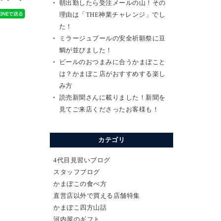
朝出勤したら受注メールの山！その
理由は「THE神業チャレンジ」でし
た！
ミラージュプールの安全祈願祭に豆
鯛が並びました！
ビールのおつまみに合うかまぼこと
は？かまぼこ店がおすすめする楽し
み方
読売新聞さんに載りました！新聞を
見てご来店くださったお客様も！
カテゴリ
4代目見習いブログ
スタッフブログ
かまぼこの食べ方
直営店以外で買える店舗特集
かまぼこ四方山話
河内屋のギフト