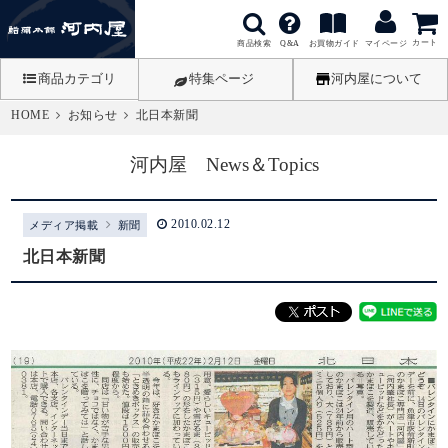
カート
商品検索
お買物ガイド
Q&A
マイページ
商品カテゴリ
特集ページ
河内屋について
HOME
お知らせ
北日本新聞
河内屋 News＆Topics
2010.02.12
メディア掲載
新聞
北日本新聞