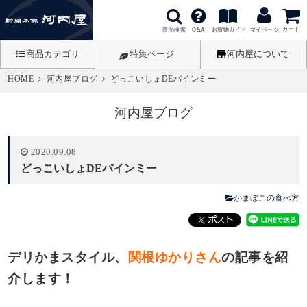
カート
商品検索
お買物ガイド
Q&A
マイページ
商品カテゴリ
特集ページ
河内屋について
HOME
河内屋ブログ
どっこいしょDEバインミー
河内屋ブログ
2020.09.08
どっこいしょDEバインミー
かまぼこの食べ方
デリかまスタイル、
関根ゆかりさん
の記事を紹
介します！