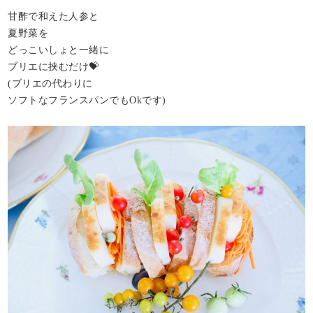
甘酢で和えた人参と
夏野菜を
どっこいしょと一緒に
ブリエに挟むだけ💝
(ブリエの代わりに
ソフトなフランスパンでもOkです)