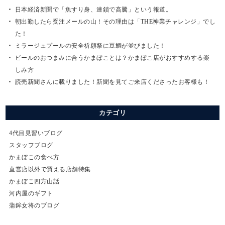
日本経済新聞で「魚すり身、連鎖で高騰」という報道。
朝出勤したら受注メールの山！その理由は「THE神業チャレンジ」でし
た！
ミラージュプールの安全祈願祭に豆鯛が並びました！
ビールのおつまみに合うかまぼことは？かまぼこ店がおすすめする楽
しみ方
読売新聞さんに載りました！新聞を見てご来店くださったお客様も！
カテゴリ
4代目見習いブログ
スタッフブログ
かまぼこの食べ方
直営店以外で買える店舗特集
かまぼこ四方山話
河内屋のギフト
蒲鉾女将のブログ