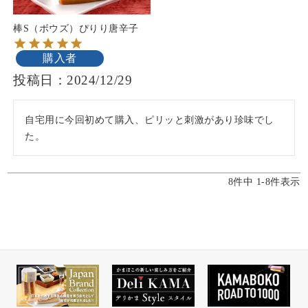
棒S（ボウズ）ぴりり唐辛子
購入者
投稿日
2024/12/29
自宅用に今回初めて購入、ピリッと刺激があり珍味でし
た。
8
件中
1
-
8
件表示