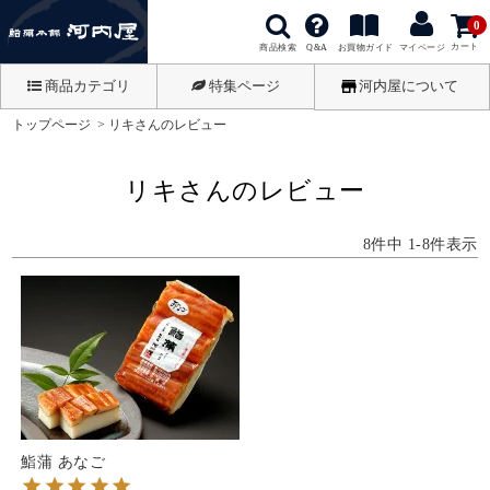
0
カート
商品検索
お買物ガイド
Q&A
マイページ
商品カテゴリ
特集ページ
河内屋について
トップページ
リキさんのレビュー
リキさんのレビュー
8
件中
1
-
8
件表示
鮨蒲 あなご