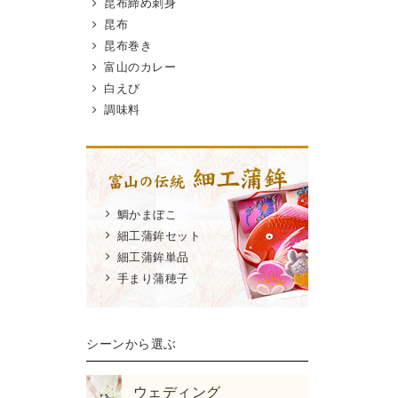
昆布締め刺身
昆布
昆布巻き
富山のカレー
白えび
調味料
鯛かまぼこ
細工蒲鉾セット
細工蒲鉾単品
手まり蒲穂子
シーンから選ぶ
ウェディング