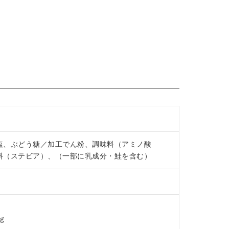
暮向け箱
#お盆休み終了
#帰省で
#たべた
、富山駅
#美味しかったもの
にも店舗
#家庭の味
としたお
#リクエスト
🙂
#豚汁
#おばんざい
けど、#
#美味しすぎた
ズ 味もあ
#懐かしい味
40円）。
#源ますのすし
だけど、
#ますのすし
塩、ぶどう糖／加工でん粉、調味料（アミノ酸
て、子供達
#棒s
料（ステビア）、（一部に乳成分・鮭を含む）
自分の食
#わらび餅
だったよ
#わらび大福
#和菓子
もお勧め
#和菓子好き
だ👍✨
#美味
#delicious
0ｇ
にもこち
#みなさん