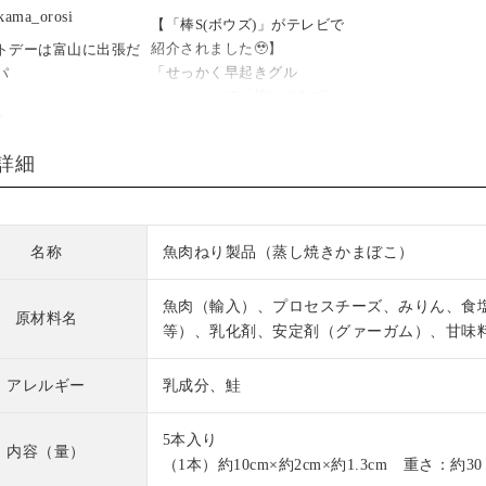
ただける誕プレは
♪
込）
kama_orosi
【「棒S(ボウズ)」がテレビで
おつまみが多い🤣笑
#ヘルシー で #お手軽 な
4パック入り（お歳
紹介されました🥹】
トデーは富山に出張だ
おつまみ❣️
入り） 3,500円
「せっかく早起きグル
⁡⁡
15年ほど付き合いのある
・
メ！！！」で「棒S(ボウズ)」
らいただきました💡
噛んだ時にチーズのとろっと
本店は魚津にあるが
が紹介されました🎊
方に
…わたしの好みのリサ
感が
前のとやマルシェ内
今回の放送は特別企画で「片
イトデー⁡にめっちゃ⁡お
完璧だわ🫢
堪らなく美味しい😋
があるから、ちょっ
詳細
手で手を汚さずにこぼれない
です！】⁡
土産にも使いやすい☝️
グルメを大満喫！」というの
われ⁡
かまぼこ #棒S
お酒も進みます🤭
・
がテーマでした。
今回は食べなかった
から送ってくれた【棒s
住んでると笹かまがあ
#ビール進む #チーズがと
クリーミー揚げチー
名称
魚肉ねり製品（蒸し焼きかまぼこ）
今人気のソファ〝Yogibo〟に
)】
ろ
る（5種セットは4,3
座ってリラックスしながら食
ちゃ美味しい～♥ネーミ
こ自体はかなりお馴染
#北陸のお土産ロングセラー
ひとつ5本入りなん
魚肉（輸入）、プロセスチーズ、みりん、食
べるというもの。棒Sはまさ
良き笑⁡
ど、
#河内屋 #酒のあて #酒ス
👶がバクバク食べ
原材料名
等）、乳化剤、安定剤（グァーガム）、甘味
にピッタリ👏
こんなおしゃれな蒲鉾
タグラム
にも大人気だから、
棒Sを見つけてくれた番組関
とは！
#保存料無添加 #プレゼント
べる分がないくらい
係者の皆さま、ありがとうご
アレルギー
乳成分、鮭
に #お土産に
😅
ざいました💓
界じゃそれを土産と言う
先日UPした青森のお酒
PR kamaboko_jp
贈答用にも自宅用に
⁡
比べを
#ギフトにおすすめ #お取り
できるお洒落なお土産
5本入り
内容（量）
放映後、ネットにも注文が殺
ので、早速おつまみに
寄せグルメ #富山観光 #金沢
詳しくは公式を→
（1本）約10cm×約2cm×約1.3cm 重さ：約3
到しました🙌
トデー #チーかま ⁡
😆
観光 #お酒に合う #棒S #おつ
オンラインショップ