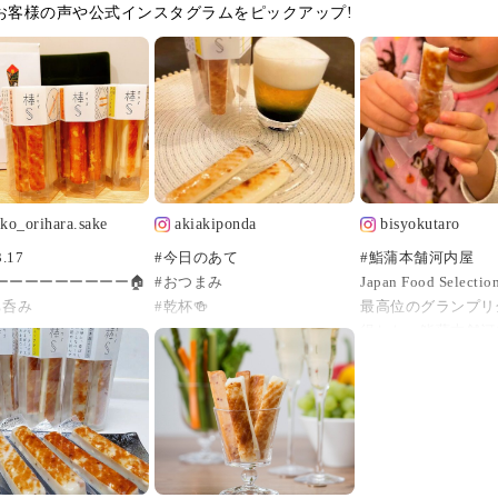
お客様の声や公式インスタグラムをピックアップ!
ko_orihara.sake
akiakiponda
bisyokutaro
3.17
#今日のあて
#鮨蒲本舗河内屋
ーーーーーーーーー🏠
#おつまみ
Japan Food Selecti
ち呑み
#乾杯🍻
最高位のグランプリ
ーーーーーーーーーー
得した、鮨蒲本舗河
S（ボウズ）。
が本日#mybirthday
こんばんは😃🌃
・
#元祖スティックチ
こんな名前の雑誌あっ
今夜は #スティックチーズ
#富山湾しろえび
）
かまぼこ
#粗びき黒こしょう
#棒sボウズ 片手に乾杯～🍺
#ぴりり唐辛子 各8