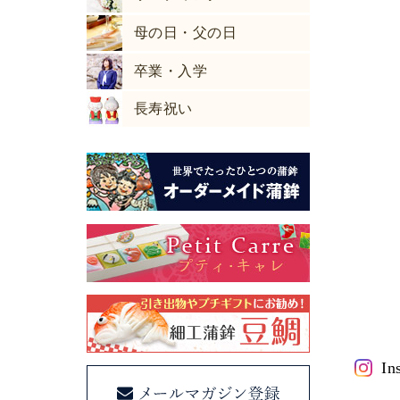
母の日・父の日
卒業・入学
長寿祝い
In