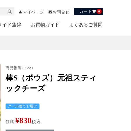
カート
0
マイページ
お問合せ
メイド蒲鉾
お買物ガイド
よくあるご質問
商品番号
05221
棒S（ボウズ）元祖スティ
ックチーズ
クール便でお届け
¥
830
価格
税込