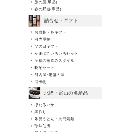
旅の膳(単品)
春の野遊(単品)
詰合せ・ギフト
お歳暮・冬ギフト
河内屋揚げ
父の日ギフト
かまぼこいろいろセット
至福の家飲みスタイル
晩酌セット
河内屋×老舗の味
引出物
北陸・富山の名産品
ほたるいか
黒作り
氷見うどん・大門素麺
珍味佃煮