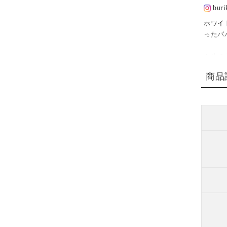
近年い
buri
お酒か
ホワイ
ったパパ⁡⁡
📷は
友人か
⁡お店の
さすが
⁡【ホワ
ーチが
商品
すすめ
⁡と、言
#河内屋
⁡⁡
⁡現地
宮城に
(ボウズ
るので
⁡めっ
かまぼ
ングも
みだけ
⁡⁡
富山に
⁡…でも
がある
⁡⁡
🎶世
今日も
んだぜ🎶
の呑み
⁡⁡
してた
#ホワイ
しました