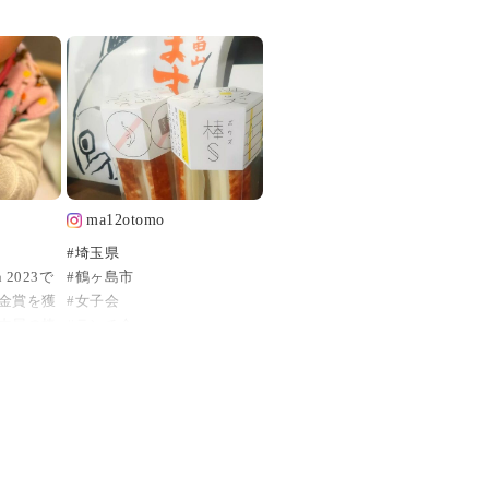
ma12otomo
#埼玉県
on 2023で
#鶴ヶ島市
金賞を獲
#女子会
内屋の棒
#ランチ会
#洋風レストラン
#balena
ーズ
#バレーナ
#さつまいものスープ
#デミグラスソースハンバー
10円（税
グ