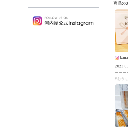
商品の
kana
2023.0
ーーー
#おう
🏠ー
私事です
です。
（↑昔
たな‼︎