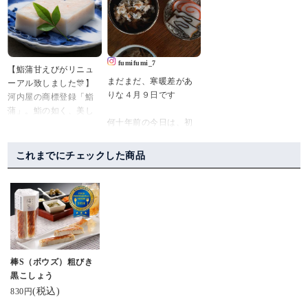
【紅鮭】
のね！！！
にもお客様にも好評で
🌀かまぼこの上にお魚
どうやら富山は巻き物
す」
がのっている鮨蒲《お
と細工物の蒲鉾文化が
もしろい》おいしかっ
あるそう✨
本日は河内屋の看板商
たー
これは喜ばない人はい
品「鮨蒲 あなご」のご
fumifumi_7
【鮨蒲甘えびがリニュ
🌀弾力の強いぷりぷり
ないよね✨🤭
紹介💁‍♂️
まだまだ、寒暖差があ
ーアル致しました🎊】
なかまぼこ
素敵な贈り物を本当に
鮨蒲は全13種類ござい
りな４月９日です
河内屋の商標登録「鮨
ありがとう🌸
ますが、その中でダン
蒲」。鮨の如く、美し
🌀フォロー・コメント
いつも優しくしてくれ
トツ人気が「あなご」
何十年前の今日は、初
いかまぼことして、ギ
うれしいです😋😋
る彼女に心から感謝(*
です!
めて一人暮らしがスタ
フトやお土産でご好評
´︶`*)🌸
ートした日ですーー
頂いております🎁その
#河内屋 #かまぼこ #蒲
#富山#大好きなお友達#
これまでにチェックした商品
あなごは河内屋専用に
若さは、寒暖差も感じ
中でも人気の鮨蒲「甘
鉾 #鮨蒲 #お取り寄せグ
ありがとう#素敵な贈り
調合した特製甘口タレ
なかったもんだね^_^
えび」が、更に美味し
ルメ #おいしいもの #富
物#可愛い贈り物#可愛
で仕込んでいます。
くなります😋
山グルメ #富山おいしい
い食べ物大好き#巻き物
ウチのすぐ前の家から
もの #お取り寄せ #お取
と細工物の文化#河内屋
オススメの食べ方は、
変わりおこわを頂きま
甘えびを細かく刻むひ
り寄せグルメ #おうちご
#かまぼこ#蒲鉾#金太郎
胡瓜と合わせたピンチ
した❕
と手間を加えた事で、
はん #おうち時間
#鯛
ョス!お酒が進みますね
餅米を炊くのが上手な
舌に触れる甘えびの表
🍶
んです、、ありがたい
棒S（ボウズ）粗びき
面積が広がり、より甘
♡
黒こしょう
えびの風味を感じられ
▼詳しくはプロフィー
るように仕上げました
(税込)
830円
ルのリンクから
富山名物のかまぼこと
💁‍♀️
@kamaboko_jp