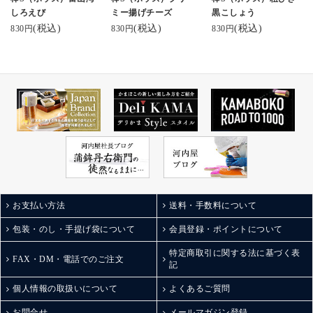
ーフード #ハレの日 #ぜ
ma Anago and cucumber.
しろえび
ミー揚げチーズ
黒こしょう
いたく #贅沢な時間 #贅
Tastes even better with Sa
(税込)
(税込)
(税込)
830円
830円
830円
沢なひととき #酒のつま
ke!
み #酒のあて #酒の肴
▼Click link on the profil
e link below if you want t
o know more
@kamaboko_jp
鮨蒲 #河内屋 #クラフト
#かまぼこ #職人技 #プ
チギフト #ギフトにおす
すめ #贈り物にオススメ
#大切な人への贈り物 #
結婚祝い #結婚式 #出産
お支払い方法
送料・手数料について
祝いギフト #誕生日祝い
包装・のし・手提げ袋について
会員登録・ポイントについて
#富山グルメ #金沢グル
メ #北陸グルメ #練り物
特定商取引に関する法に基づく表
#お酒に合う #ビールと
FAX・DM・電話でのご注文
記
共に #ワインとともに #
おつまみセット #酒の肴
個人情報の取扱いについて
よくあるご質問
#gifts #japanesefoods #su
お問合せ
メールマガジン登録