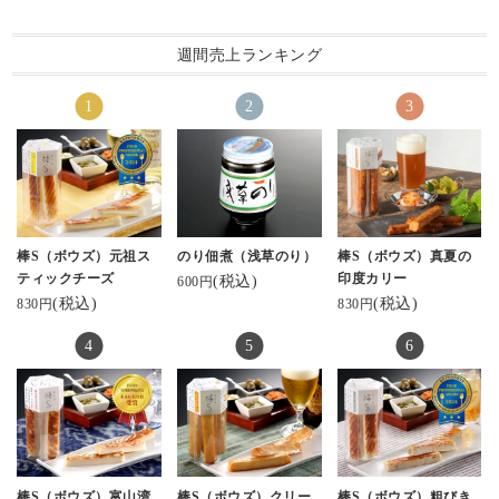
一緒に食べることにし
リニューアルした鮨蒲
ます
甘えびは、直営店・オ
WEBも電話も受付Ok!お
週間売上ランキング
ンラインショップ・電
届け日、時間帯、全て
#餅米おこわ #
話・FAXでお買い求め
指定できます!
富山名物 kamaboko_
頂けます💓
jp #河内屋 #アンコ
ぜひお買い求めくださ
のお兄さんありがと
▼詳しくはプロフィー
いませ💕
う #金沢生活 #
ルのリンクのオンライ
ごちそうさまでした
ンショップから
English below
@kamaboko_jp
Today’s recommendation :
棒S（ボウズ）元祖ス
のり佃煮（浅草のり）
棒S（ボウズ）真夏の
#河内屋 #かまぼこ #鮨
Sushi Kama Anago
ティックチーズ
印度カリー
(税込)
蒲 #甘えび #リニューア
600円
(税込)
(税込)
ル #ギフト #お取り寄せ
830円
830円
Anago is the most popula
#お取り寄せギフト #ギ
r one among all 13 flavor
フトにおすすめ #プレゼ
s. We put Anago lavishly,
ントにおすすめ #贈り物
which is prepared with sp
に最適 #大切な人へ #富
ecially made sweet souce,
山グルメ #金沢グルメ #
on Kamaboko.
北陸グルメ #練り物 #富
山観光 #金沢観光 #富山
Recommended way of eati
旅行 #金沢旅行 #ヘルシ
ng is pintxos of Sushi Ka
棒S（ボウズ）富山湾
棒S（ボウズ）クリー
棒S（ボウズ）粗びき