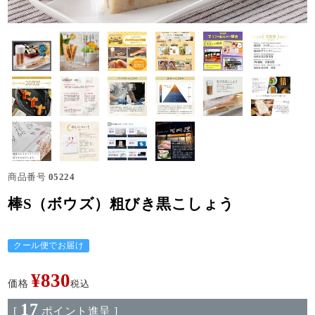
商品番号
05224
棒S（ボウズ）粗びき黒こしょう
クール便でお届け
¥
830
価格
税込
17
[
ポイント進呈 ]