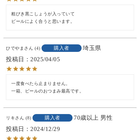
uriku #japan #surimi
かまぼこ #棒S #ボウ
#Japanesefood #河内
ズ #tbs #tver #せっか
粗びき黒こしょうが入っていて

屋
く早起きグルメ #ジ
ビールによく合うと思います。
ャパンフードセレク
ション #グランプリ #
受賞 #ギフト #お取り
寄せ #お取り寄せギ
埼玉県
購入者
ひでやま
4
フト #ギフトにおす
投稿日
2025/04/05
すめ #プレゼントに
おすすめ #贈り物に
最適 #大切な人へ #富
山グルメ #金沢グル
一度食べたら止まりません。

メ #練り物 #富山旅行
一箱、ビールのおつまみ最高です。
#金沢旅行 #ヘルシー
フード #ハレの日 #ぜ
いたく #贅沢な時間 #
贅沢なひととき #酒
70歳以上
男性
購入者
リキ
8
のつまみ #酒のあて
投稿日
2024/12/29