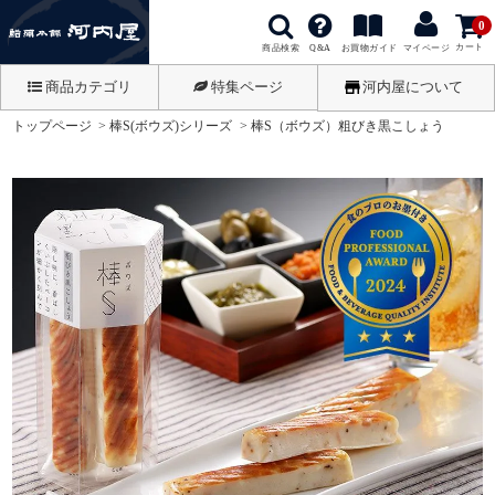
0
カート
商品検索
お買物ガイド
Q&A
マイページ
商品カテゴリ
特集ページ
河内屋について
トップページ
棒S(ボウズ)シリーズ
棒S（ボウズ）粗びき黒こしょう