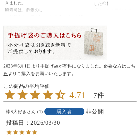
方、母の日のプレゼ
今年も続々とお中元
ール🍻のセット
きました。
.
した🥹】
ントがマンネリして
のご注文を頂いてお
棒S（ボウズ）は好き
鱒寿司は、酢飯のし
.
「せっかく早起きグ
いる方、ぜひオスス
ります💕
な種類に詰め合わせ
まり具合と、鱒のレ
このチーズかまぼこ
ルメ！！！」で「棒S
メです💁‍♀️
誠にありがとうござ
が出来ます😊
ア度でチャートが作
うめぇ。
(ボウズ)」が紹介され
同じ富山県魚津市に
います😊
れるのですが、わた
こればっか食べてる(
ました🎊
ある老舗生花店「沢
数量限定のご案内で
しは酢飯はなんでもO
˙༥˙ )
今回の放送は特別企
井生花店」様とコラ
お中元のご注文がま
すので、お早めにお
K、鱒はレアで肉厚、
まじでおすすめ😋💚
画で「片手で手を汚
ボして、母の日限定
だの方はぜひお買い
申し込み下さいませ
なタイプが大好きで
.
さずにこぼれないグ
ギフトセットをご用
求めくださいませ💝
🙇‍♀️
す。
.
ルメを大満喫！」と
意致しました👌
最近は炙りなんかも
河内屋の「棒S(ボウ
いうのがテーマでし
2023年6月1日より手提げ袋が有料になりました。必要な方は
こち
スティックかまぼこ
▼詳しくはプロフィ
▼詳しくはプロフィ
🌞
ズ)」✨
た。
ら
よりご購入をお願いいたします。
「棒S」とアーティフ
ールのリンクから
ールのリンクから
.
元祖スティックチー
ィシャルフラワー「P
@kamaboko_jp
@kamaboko_jp
そして富山といえば
ズ🧀
今人気のソファ〝Yog
etit Fleur」のセット
4.71
かまぼこ。
(チーズかまぼこです)
ibo〟に座ってリラッ
7
です✨
#鮨蒲本舗 #河内屋 #
#父の日 #父の日ギフ
#河内屋 さんのステ
北陸のお土産ロング
クスしながら食べる
応援購入サービス
かまぼこ #棒S #ボウ
ト #父の日プレゼン
ィックタイプの #棒s
セラー👏
というもの。棒Sはま
「Makuake」で販売
ズ #ジャパンフード
ト #父の日のプレゼ
非公開
購入者
棒S大好き
1
がとてもおすすめ。
みんなも食べてみて
さにピッタリ👏
しております🎁
セレクション #グラ
ント #お父さん #お父
手軽だしタンパク質
ねん😚💚
棒Sを見つけてくれた
投稿日
2026/03/30
ぜひお買い求めくだ
ンプリ #受賞 #お取り
さんありがとう #棒S
だしおいしい。
通販でもあるみたい
番組関係者の皆さ
さいませ💓
寄せ #お取り寄せギ
#グランプリ #受賞 #
.
🙈 ♡
ま、ありがとうござ
フト #ギフトにおす
日本酒 #クラフトビ