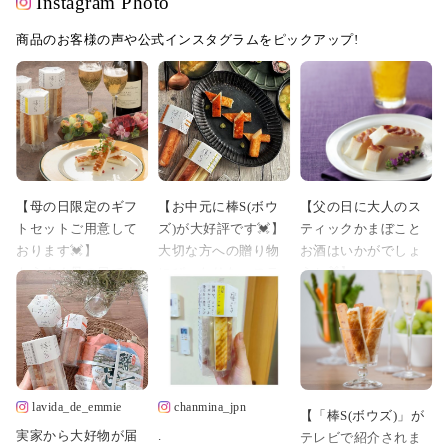
Instagram Photo
商品のお客様の声や公式インスタグラムをピックアップ!
【母の日限定のギフ
【お中元に棒S(ボウ
【父の日に大人のス
トセットご用意して
ズ)が大好評です💓】
ティックかまぼこと
おります💓】
大切な方への贈り物
お酒はいかがでしょ
もうすぐ母の日です
にぴったりな、ステ
うか🎁】
ね✨
ィックかまぼこ「棒S
続々とご注文頂いて
母の日と言えば、お
(ボウズ)」🎁✨
おります✨
花とスイーツ、、、
美味しさはもちろ
ジャパン・フード・
ではなく、今年はお
ん、見た目の華やか
セレクションでグラ
花と蒲鉾はいかがで
さもご好評頂いてお
ンプリ受賞の棒S(ボ
しょうか？？🌹
ります🌟
ウズ)と、
lavida_de_emmie
chanmina_jpn
【「棒S(ボウズ)」が
甘いものが苦手な
日本酒🍶/クラフトビ
実家から大好物が届
.
テレビで紹介されま