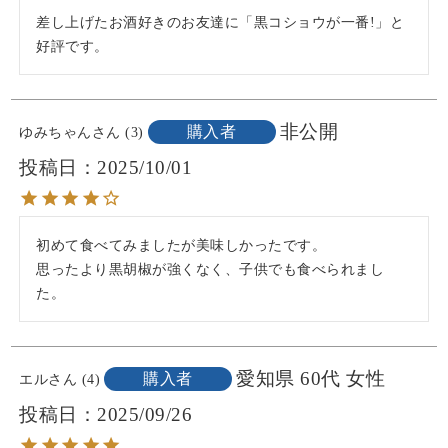
#富山 #富山グルメ #
ありがたや〜(ﾉ_ _)ﾉ
いました💓
▼詳しくはプロフィ
すめ #プレゼントに
ール #お取り寄せギ
差し上げたお酒好きのお友達に「黒コショウが一番!」と
富山県 #実家飯 #鱒の
👜マークから覗いて
ールのリンクから
おすすめ #贈り物に
フト #ギフトにおす
好評です。
寿司 #ヘルシーおや
みてね☺️
放映後、ネットにも
@kamaboko_jp
最適 #大切な人へ #お
すめ #プレゼントに
つ
注文が殺到しました
中元ギフト #富山県
おすすめ #贈り物に
↓↓↓ここからサイト見
🙌
#makuake #makuake
グルメ #富山旅行 #金
最適 #大切な人へ #富
れるよ❣️
思わずネット注文を
チャレンジ #母の日 #
沢旅行 #贈り物のア
山グルメ #金沢グル
非公開
購入者
ゆみちゃん
3
https://www.kamabok
してくださったお客
母の日ギフト #お取
イデア #夏の贈り物 #
メ #練り物 #富山観光
o.co.jp/
様にも感謝申し上げ
投稿日
2025/10/01
り寄せギフト #ギフ
贈り物選び #美味し
#金沢観光 #ハレの日
ます🙇‍♀️
トにおすすめ #プレ
いおつまみ #酒のあ
#贅沢な時間 #贅沢な
気になる方は是非✨
現在、お中元も混み
ゼントにおすすめ #
て #酒の肴 #贅沢なひ
ひととき #酒のつま
👀
あっておりますが、
贈り物に最適 #大切
ととき #おもてなし
み #酒の肴 #河内屋 #
初めて食べてみましたが美味しかったです。

頑張って出荷して行
な人へ #富山グルメ #
の心 #喜ばれるプレ
かまぼこ
#河内屋#富山#北陸#
きますので今しばら
思ったより黒胡椒が強くなく、子供でも食べられまし
金沢グルメ #北陸グ
ゼント
かまぼこ
くお待ちくださいま
た。
ルメ #練り物 #富山観
せ😊
光 #金沢観光 #富山旅
行 #金沢旅行 #ヘルシ
▼詳しくはプロフィ
ーフード #ハレの日 #
愛知県
60代
女性
購入者
ールのリンクから
エル
4
酒のつまみ #酒のあ
@kamaboko_jp
て #酒の肴 #gift #toy
投稿日
2025/09/26
ama #kanazawa #hok
#鮨蒲本舗 #河内屋 #