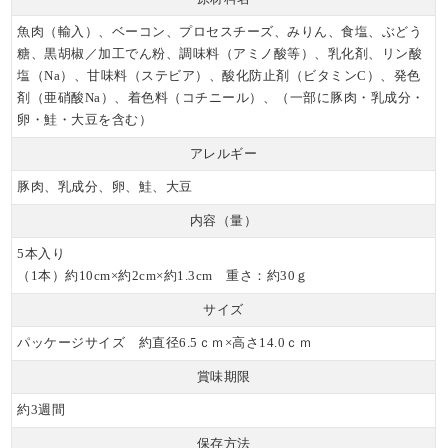
魚肉（輸入）、ベーコン、プロセスチーズ、みりん、食塩、ぶどう
糖、黒胡椒／加工でん粉、調味料（アミノ酸等）、乳化剤、リン酸
塩（Na）、甘味料（ステビア）、酸化防止剤（ビタミンC）、発色
剤（亜硝酸Na）、着色料（コチニール）、（一部に豚肉・乳成分・
卵・鮭・大豆を含む）
アレルギー
豚肉、乳成分、卵、鮭、大豆
内容（量）
5本入り
（1本）約10cm×約2cm×約1.3cm 重さ：約30ｇ
サイズ
パッケージサイズ 約直径6.5ｃｍ×高さ14.0ｃｍ
賞味期限
約3週間
保存方法