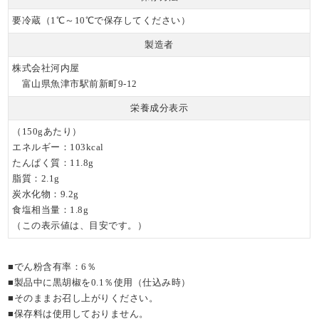
要冷蔵（1℃～10℃で保存してください）
製造者
株式会社河内屋
富山県魚津市駅前新町9-12
栄養成分表示
（150gあたり）
エネルギー：103kcal
たんぱく質：11.8g
脂質：2.1g
炭水化物：9.2g
食塩相当量：1.8g
（この表示値は、目安です。）
■でん粉含有率：6％
■製品中に黒胡椒を0.1％使用（仕込み時）
■そのままお召し上がりください。
■保存料は使用しておりません。