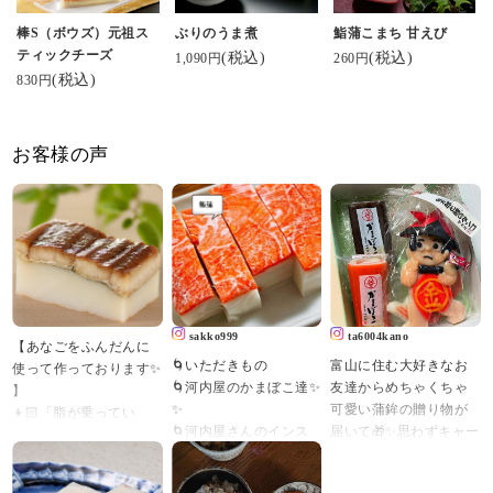
棒S（ボウズ）元祖ス
ぶりのうま煮
鮨蒲こまち 甘えび
ティックチーズ
(税込)
(税込)
1,090円
260円
(税込)
830円
お客様の声
sakko999
ta6004kano
【あなごをふんだんに
🌀いただきもの
富山に住む大好きなお
使って作っております✨
🌀河内屋のかまぼこ達✨
友達からめちゃくちゃ
】
✨
可愛い蒲鉾の贈り物が
👦🏻「脂が乗ってい
🌀河内屋さんのインス
届いて🎁✨思わずキャー
て、とても美味しかっ
タ kawachiya_kamaboko
キャー(*≧∀≦*)💕
たです!」
🌀焼きかまぼこと鮨蒲
こんな可愛い蒲鉾ある
🧓🏻「上品な味で家族