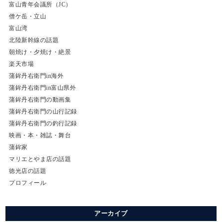
富山青年会議所（JC）
僧ケ岳・立山
富山湾
北陸新幹線の話題
朝焼け・夕焼け・絶景
楽天市場
蒲鉾丹右衛門in海外
蒲鉾丹右衛門in富山県外
蒲鉾丹右衛門の動画集
蒲鉾丹右衛門の山行記録
蒲鉾丹右衛門の釣行記録
映画・本・雑誌・舞台
蒲鉾家
マリエとやま店の話題
徳光店の話題
プロフィール
アーカイブ