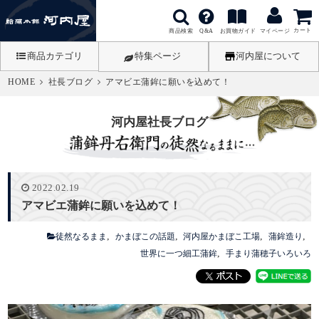
カート
商品検索
お買物ガイド
Q&A
マイページ
商品カテゴリ
特集ページ
河内屋について
HOME
社長ブログ
アマビエ蒲鉾に願いを込めて！
河内屋社長ブログ
2022.02.19
アマビエ蒲鉾に願いを込めて！
徒然なるまま
かまぼこの話題
河内屋かまぼこ工場
蒲鉾造り
世界に一つ細工蒲鉾
手まり蒲穂子いろいろ