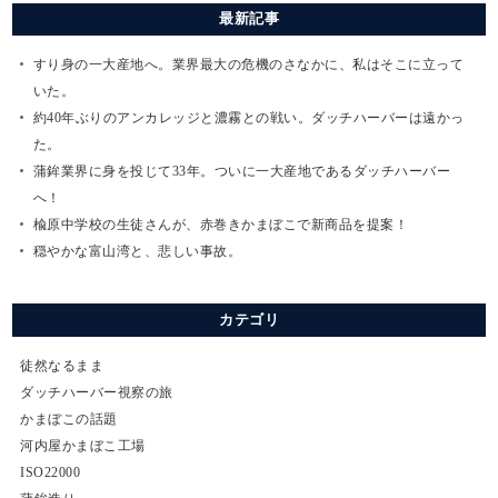
最新記事
すり身の一大産地へ。業界最大の危機のさなかに、私はそこに立って
いた。
約40年ぶりのアンカレッジと濃霧との戦い。ダッチハーバーは遠かっ
た。
蒲鉾業界に身を投じて33年。ついに一大産地であるダッチハーバー
へ！
楡原中学校の生徒さんが、赤巻きかまぼこで新商品を提案！
穏やかな富山湾と、悲しい事故。
カテゴリ
徒然なるまま
ダッチハーバー視察の旅
かまぼこの話題
河内屋かまぼこ工場
ISO22000