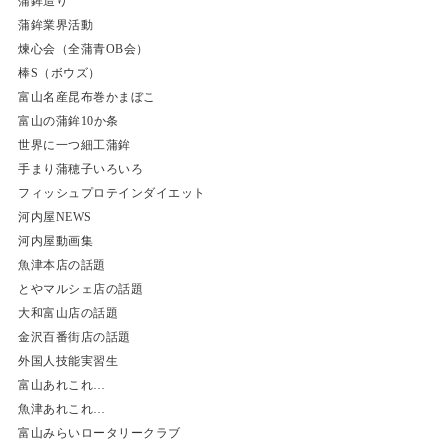
蒲鉾造り
蒲鉾業界活動
煉心会（全蒲青OB会）
棒S（ボウズ）
富山名産昆布巻かまぼこ
富山の蒲鉾10か条
世界に一つ細工蒲鉾
手まり蒲穂子いろいろ
フィッシュプロテインダイエット
河内屋NEWS
河内屋動画集
魚津本店の話題
とやマルシェ店の話題
大和富山店の話題
金沢百番街店の話題
外国人技能実習生
富山あれこれ…
魚津あれこれ…
富山みらいロータリークラブ