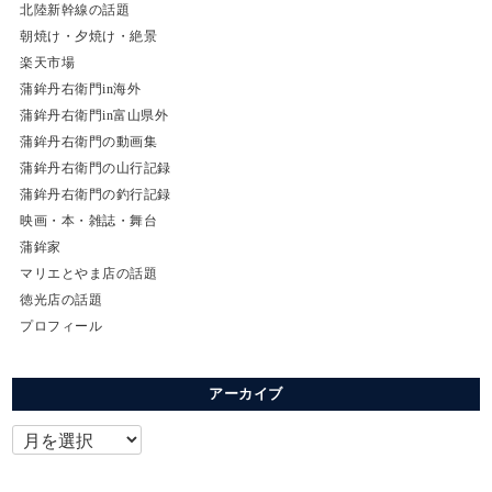
北陸新幹線の話題
朝焼け・夕焼け・絶景
楽天市場
蒲鉾丹右衛門in海外
蒲鉾丹右衛門in富山県外
蒲鉾丹右衛門の動画集
蒲鉾丹右衛門の山行記録
蒲鉾丹右衛門の釣行記録
映画・本・雑誌・舞台
蒲鉾家
マリエとやま店の話題
徳光店の話題
プロフィール
アーカイブ