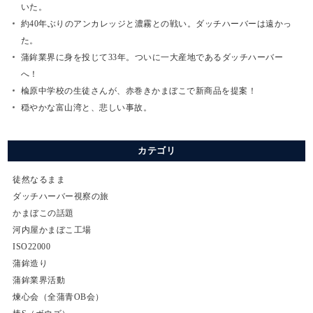
いた。
約40年ぶりのアンカレッジと濃霧との戦い。ダッチハーバーは遠かっ
た。
蒲鉾業界に身を投じて33年。ついに一大産地であるダッチハーバー
へ！
楡原中学校の生徒さんが、赤巻きかまぼこで新商品を提案！
穏やかな富山湾と、悲しい事故。
カテゴリ
徒然なるまま
ダッチハーバー視察の旅
かまぼこの話題
河内屋かまぼこ工場
ISO22000
蒲鉾造り
蒲鉾業界活動
煉心会（全蒲青OB会）