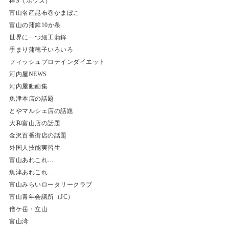
棒S（ボウズ）
富山名産昆布巻かまぼこ
富山の蒲鉾10か条
世界に一つ細工蒲鉾
手まり蒲穂子いろいろ
フィッシュプロテインダイエット
河内屋NEWS
河内屋動画集
魚津本店の話題
とやマルシェ店の話題
大和富山店の話題
金沢百番街店の話題
外国人技能実習生
富山あれこれ…
魚津あれこれ…
富山みらいロータリークラブ
富山青年会議所（JC）
僧ケ岳・立山
富山湾