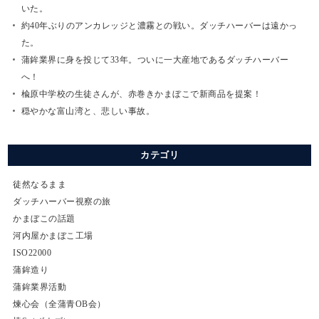
いた。
約40年ぶりのアンカレッジと濃霧との戦い。ダッチハーバーは遠かっ
た。
蒲鉾業界に身を投じて33年。ついに一大産地であるダッチハーバー
へ！
楡原中学校の生徒さんが、赤巻きかまぼこで新商品を提案！
穏やかな富山湾と、悲しい事故。
カテゴリ
徒然なるまま
ダッチハーバー視察の旅
かまぼこの話題
河内屋かまぼこ工場
ISO22000
蒲鉾造り
蒲鉾業界活動
煉心会（全蒲青OB会）