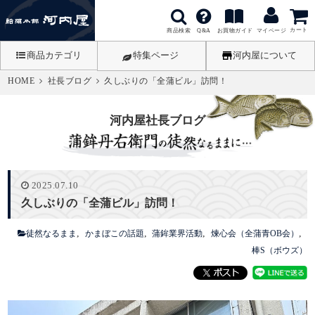
カート
商品検索
お買物ガイド
Q&A
マイページ
商品カテゴリ
特集ページ
河内屋について
HOME
社長ブログ
久しぶりの「全蒲ビル」訪問！
河内屋社長ブログ
2025.07.10
久しぶりの「全蒲ビル」訪問！
徒然なるまま
かまぼこの話題
蒲鉾業界活動
煉心会（全蒲青OB会）
棒S（ボウズ）