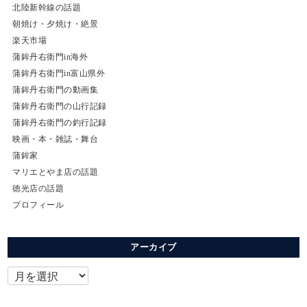
北陸新幹線の話題
朝焼け・夕焼け・絶景
楽天市場
蒲鉾丹右衛門in海外
蒲鉾丹右衛門in富山県外
蒲鉾丹右衛門の動画集
蒲鉾丹右衛門の山行記録
蒲鉾丹右衛門の釣行記録
映画・本・雑誌・舞台
蒲鉾家
マリエとやま店の話題
徳光店の話題
プロフィール
アーカイブ