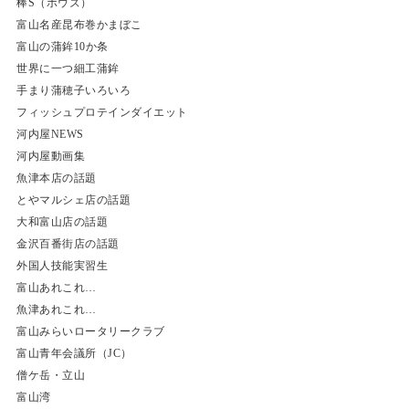
棒S（ボウズ）
富山名産昆布巻かまぼこ
富山の蒲鉾10か条
世界に一つ細工蒲鉾
手まり蒲穂子いろいろ
フィッシュプロテインダイエット
河内屋NEWS
河内屋動画集
魚津本店の話題
とやマルシェ店の話題
大和富山店の話題
金沢百番街店の話題
外国人技能実習生
富山あれこれ…
魚津あれこれ…
富山みらいロータリークラブ
富山青年会議所（JC）
僧ケ岳・立山
富山湾