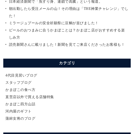
日本経済新聞で「魚すり身、連鎖で高騰」という報道。
朝出勤したら受注メールの山！その理由は「THE神業チャレンジ」でし
た！
ミラージュプールの安全祈願祭に豆鯛が並びました！
ビールのおつまみに合うかまぼことは？かまぼこ店がおすすめする楽
しみ方
読売新聞さんに載りました！新聞を見てご来店くださったお客様も！
カテゴリ
4代目見習いブログ
スタッフブログ
かまぼこの食べ方
直営店以外で買える店舗特集
かまぼこ四方山話
河内屋のギフト
蒲鉾女将のブログ