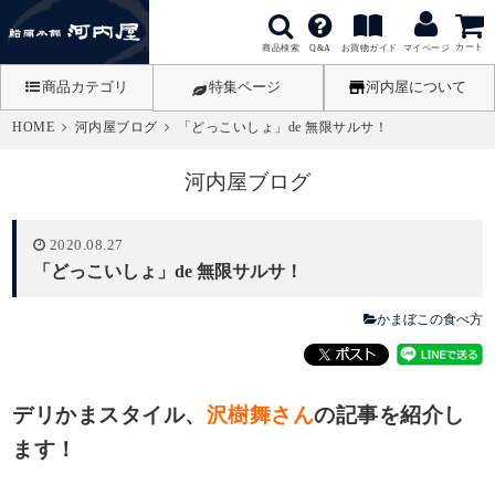
カート
商品検索
お買物ガイド
Q&A
マイページ
商品カテゴリ
特集ページ
河内屋について
HOME
河内屋ブログ
「どっこいしょ」de 無限サルサ！
河内屋ブログ
2020.08.27
「どっこいしょ」de 無限サルサ！
かまぼこの食べ方
デリかまスタイル、
沢樹舞さん
の記事を紹介し
ます！