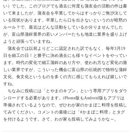
い）でした。このブログでも過去に何度も蒲友会の活動の件は書
いて来ましたが、蒲友会を卒業してからはすっかりご無沙汰して
いる現状があります。卒業したら口を出さないというのが暗黙の
ルール？で、最近はどんな活動をしているか分りませんでした
が、富山県蒲鉾業界の若いメンバーたちも地道に業界を盛り上げ
ようと頑張っていますね。
蒲友会では以前よりどこに認定された訳でもなく、毎年3月19
日を細工の日！と勝手に決め過去にも様々なイベントをやってい
ます。時代の変化で細工蒲鉾のあり方や、使われ方など変化の激
しい業界ですが、こういった機会に富山県の伝統的で独特な蒲鉾
文化、食文化というものを多くの方に感じてもらえれば嬉しいで
すね。
ちなみに投稿には「とやまのキブン」という専用アプリをダウ
ンロードする必要があります。iPhone版もAndroid版もアプリは
準備されているようなので、ぜひわが家のかまぼこ料理を投稿し
てみてください。コメントの最後には「#かまぼこ料理」とタグ
を付けるようです。さて、わが家も投稿してみようかな～。