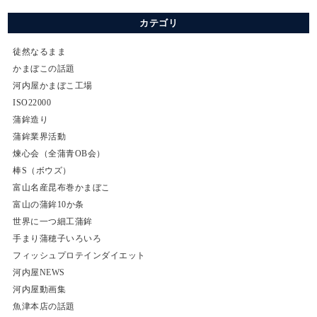
カテゴリ
徒然なるまま
かまぼこの話題
河内屋かまぼこ工場
ISO22000
蒲鉾造り
蒲鉾業界活動
煉心会（全蒲青OB会）
棒S（ボウズ）
富山名産昆布巻かまぼこ
富山の蒲鉾10か条
世界に一つ細工蒲鉾
手まり蒲穂子いろいろ
フィッシュプロテインダイエット
河内屋NEWS
河内屋動画集
魚津本店の話題