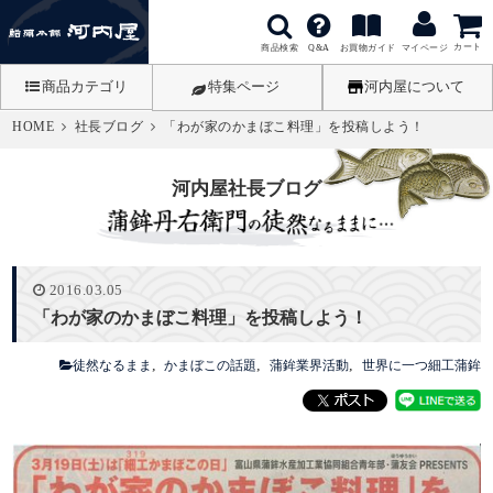
カート
商品検索
お買物ガイド
Q&A
マイページ
商品カテゴリ
特集ページ
河内屋について
HOME
社長ブログ
「わが家のかまぼこ料理」を投稿しよう！
河内屋社長ブログ
2016.03.05
「わが家のかまぼこ料理」を投稿しよう！
徒然なるまま
かまぼこの話題
蒲鉾業界活動
世界に一つ細工蒲鉾