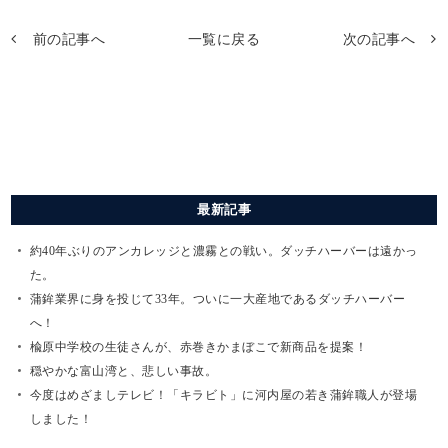
前の記事へ
一覧に戻る
次の記事へ
最新記事
約40年ぶりのアンカレッジと濃霧との戦い。ダッチハーバーは遠かっ
た。
蒲鉾業界に身を投じて33年。ついに一大産地であるダッチハーバー
へ！
楡原中学校の生徒さんが、赤巻きかまぼこで新商品を提案！
穏やかな富山湾と、悲しい事故。
今度はめざましテレビ！「キラビト」に河内屋の若き蒲鉾職人が登場
しました！