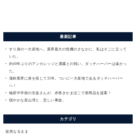
最新記事
すり身の一大産地へ。業界最大の危機のさなかに、私はそこに立って
いた。
約40年ぶりのアンカレッジと濃霧との戦い。ダッチハーバーは遠かっ
た。
蒲鉾業界に身を投じて33年。ついに一大産地であるダッチハーバー
へ！
楡原中学校の生徒さんが、赤巻きかまぼこで新商品を提案！
穏やかな富山湾と、悲しい事故。
カテゴリ
徒然なるまま