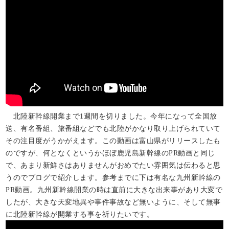
北陸新幹線開業まで1週間を切りました。今年になって全国放
送、有名番組、旅番組などでも北陸がかなり取り上げられていて
その注目度がうかがえます。この動画は富山県がリリースしたも
のですが、何となくというかほぼ鹿児島新幹線のPR動画と同じ
で、あまり新鮮さはありませんがおめでたい雰囲気は伝わると思
うのでブログで紹介します。参考までに下は有名な九州新幹線の
PR動画。九州新幹線開業の時は直前に大きな出来事があり大変で
したが、大きな天変地異や事件事故など無いように、そして無事
に北陸新幹線が開業する事を祈りたいです。