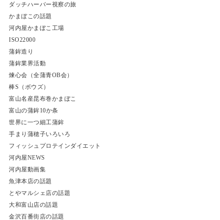
ダッチハーバー視察の旅
かまぼこの話題
河内屋かまぼこ工場
ISO22000
蒲鉾造り
蒲鉾業界活動
煉心会（全蒲青OB会）
棒S（ボウズ）
富山名産昆布巻かまぼこ
富山の蒲鉾10か条
世界に一つ細工蒲鉾
手まり蒲穂子いろいろ
フィッシュプロテインダイエット
河内屋NEWS
河内屋動画集
魚津本店の話題
とやマルシェ店の話題
大和富山店の話題
金沢百番街店の話題