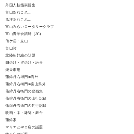
外国人技能実習生
富山あれこれ…
魚津あれこれ…
富山みらいロータリークラブ
富山青年会議所（JC）
僧ケ岳・立山
富山湾
北陸新幹線の話題
朝焼け・夕焼け・絶景
楽天市場
蒲鉾丹右衛門in海外
蒲鉾丹右衛門in富山県外
蒲鉾丹右衛門の動画集
蒲鉾丹右衛門の山行記録
蒲鉾丹右衛門の釣行記録
映画・本・雑誌・舞台
蒲鉾家
マリエとやま店の話題