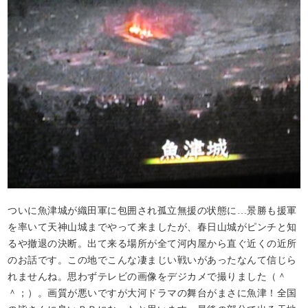
ついに魚津城が織田軍に包囲され孤立無援の状態に…景勝も援軍
を率いて天神山城までやって来ましたが、春日山城がピンチと知
るや撤退の決断。出て来る場所が全て河内屋から直ぐ近くの近所
のお話です。この地でこんな凄まじい戦いがあったなんて信じら
れませんね。思わずテレビの画像をデジカメで撮りました（＾
＾；）。画質が悪いですが大河ドラマの舞台がまさに魚津！全国