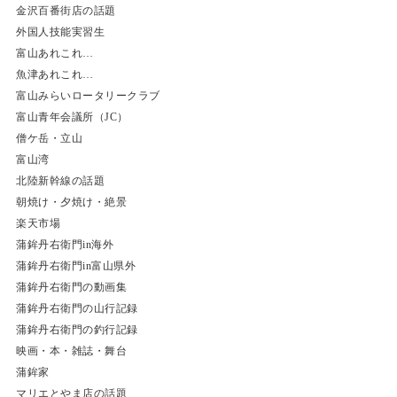
金沢百番街店の話題
外国人技能実習生
富山あれこれ…
魚津あれこれ…
富山みらいロータリークラブ
富山青年会議所（JC）
僧ケ岳・立山
富山湾
北陸新幹線の話題
朝焼け・夕焼け・絶景
楽天市場
蒲鉾丹右衛門in海外
蒲鉾丹右衛門in富山県外
蒲鉾丹右衛門の動画集
蒲鉾丹右衛門の山行記録
蒲鉾丹右衛門の釣行記録
映画・本・雑誌・舞台
蒲鉾家
マリエとやま店の話題