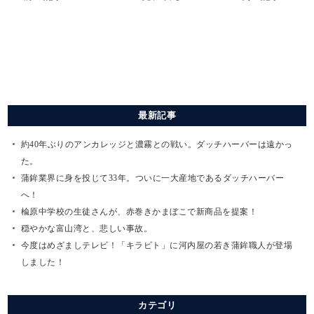
最新記事
約40年ぶりのアンカレッジと濃霧との戦い。ダッチハーバーは遠かっ
た。
蒲鉾業界に身を投じて33年。ついに一大産地であるダッチハーバー
へ！
楡原中学校の生徒さんが、赤巻きかまぼこで新商品を提案！
穏やかな富山湾と、悲しい事故。
今度はめざましテレビ！「キラビト」に河内屋の若き蒲鉾職人が登場
しました！
カテゴリ