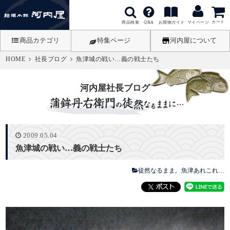
カート
商品検索
お買物ガイド
Q&A
マイページ
商品カテゴリ
特集ページ
河内屋について
HOME
社長ブログ
魚津城の戦い…義の戦士たち
河内屋社長ブログ
2009.05.04
魚津城の戦い…義の戦士たち
徒然なるまま
魚津あれこれ…