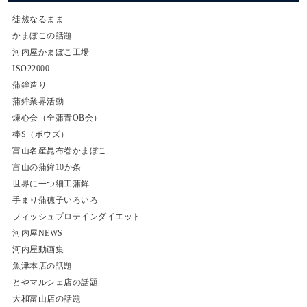
徒然なるまま
かまぼこの話題
河内屋かまぼこ工場
ISO22000
蒲鉾造り
蒲鉾業界活動
煉心会（全蒲青OB会）
棒S（ボウズ）
富山名産昆布巻かまぼこ
富山の蒲鉾10か条
世界に一つ細工蒲鉾
手まり蒲穂子いろいろ
フィッシュプロテインダイエット
河内屋NEWS
河内屋動画集
魚津本店の話題
とやマルシェ店の話題
大和富山店の話題