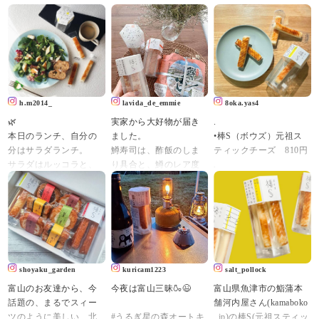
h.m2014_
lavida_de_emmie
8oka.yas4
🌿
実家から大好物が届き
.
本日のランチ、自分の
ました。
•棒S（ボウズ）元祖ス
分はサラダランチ。
鱒寿司は、酢飯のしま
ティックチーズ 810円
サラダはルッコラと、
り具合と、鱒のレア度
.
リーフレタス、チーズ
でチャートが作れるの
可愛らしいスティック
かまぼこ、キウイ。
ですが、わたしは酢飯
タイプのチーズかまぼ
はなんでもOK、鱒はレ
こを発見！
山盛りのサラダをワシ
アで肉厚、なタイプが
てことで早速お取り寄
ャワシャ食べると、な
大好きです。
せ。
んか身体から毒素が出
最近は炙りなんかも🌞
かまぼこ専門店「河内
ていく気がする。
.
屋」さんが開発したス
shoyaku_garden
kuricam1223
salt_pollock
チーズかまぼこは、元
そして富山といえばか
ティックかまぼこシリ
富山のお友達から、今
今夜は富山三昧🍶😉
富山県魚津市の鮨蒲本
祖スティックチーズ・
まぼこ。
ーズ「棒S（ボウズ）」
話題の、まるでスィー
舗河内屋さん(kamaboko
棒S。
#河内屋 さんのスティッ
の中から
ツのように美しい、北
#うるぎ星の森オートキ
_jp)の棒S(元祖スティッ