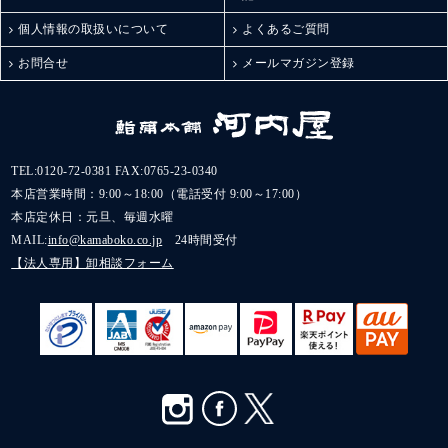
ど。
棒Sシリーズは全部で5
個人情報の取扱いについて
よくあるご質問
種類あるそう！
お問合せ
メールマガジン登録
どれもこれも美味しそ
うすぎる組み合わせ。
甘いものは苦手って方
への贈り物や手土産に
も最適◎
また自分用にもお取り
TEL:
0120-72-0381
FAX:0765-23-0340
寄せしたいなぁ。
本店営業時間：9:00～18:00（電話受付 9:00～17:00）
ごちそうさまでした。
本店定休日：元旦、毎週水曜
.
MAIL:
info@kamaboko.co.jp
24時間受付
#ギフトにおすすめ#お
【法人専用】卸相談フォーム
取り寄せグルメ#富山観
光#金沢観光#お酒に合
う#棒S#おつまみメニュ
ー#かまぼこ#棒s元祖ス
ティックチーズ#スティ
ックチーズ#チーズかま
ぼこ#チーズ蒲鉾#蒲鉾#
元祖スティックチーズ#
ボウズ#河内屋#鮨蒲本
舗河内屋#鮨蒲本舗#ス