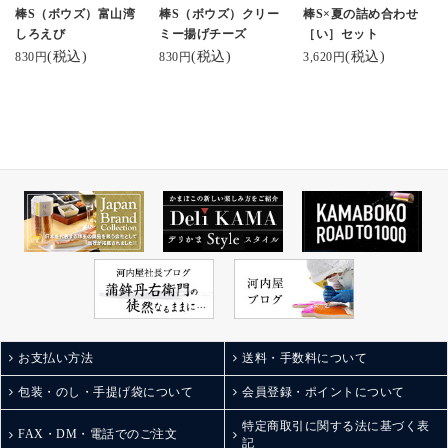
ぼこ #富山ソウルフード
棒S（ボウズ）富山湾
棒S（ボウズ）クリー
棒S×夏の詰め合わせ
おすすめ #プレゼントに
たスティックかまぼこ
#蒲鉾本舗河内屋 #棒s #
#魚津市 #魚津 #蒲鉾 #か
しろえび
ミー揚げチーズ
［い］セット
おすすめ #スティックチ
は絶品！
棒s元祖スティックチー
まぼこ #魚肉練り製品 #
(税込)
(税込)
(税込)
ーズ #チーズかまぼ
優しいかまぼこの風味
830円
830円
3,620円
ズ #美しい蒲鉾 sati7.ko
かまぼこのある暮らし
こ #サラダランチ
とたっぷりサンドされ
さん✨️ #お取り寄せした
#hm2014ごはん
た濃厚なチーズがぴっ
いくらい美味しい
たりすぎて♡
お酒のお供にももちろ
ん。
おかずとしても◎
なんならお弁当のおか
ずにも◎
小さなお子さんからお
父さんまで
老若男女問わずおすす
めできちゃう！
ジャパン・フード・セ
レクションでグランプ
リを受賞したのも納
お支払い方法
送料・手数料について
得。
包装・のし・手提げ袋について
会員登録・ポイントについて
他にも粗挽き黒こしょ
うや唐辛子、富山湾し
特定商取引に関する法に基づく表
ろえびに揚げチーズな
FAX・DM・電話でのご注文
記