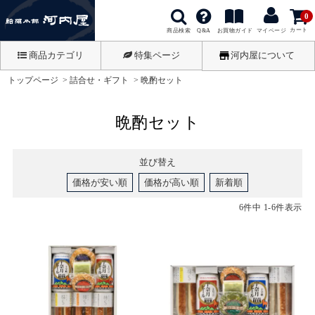
0
カート
商品検索
お買物ガイド
Q&A
マイページ
商品カテゴリ
特集ページ
河内屋について
トップページ
詰合せ・ギフト
晩酌セット
晩酌セット
並び替え
価格が安い順
価格が高い順
新着順
6
件中
1
-
6
件表示