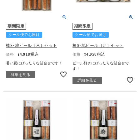
期間限定
期間限定
クール便でお届け
クール便でお届け
棒S×地ビール［ろ］セット
棒S×地ビール［い］セット
¥
4,918
税込
¥
4,058
税込
価格
価格
暑い夏にぴったりな詰合せです！
ビール好きにぴったりな詰合せで
す！
詳細を見る
詳細を見る