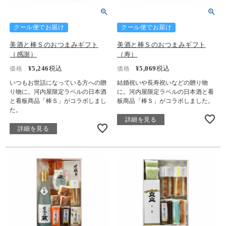
クール便でお届け
クール便でお届け
美酒と棒Ｓのおつまみギフト
美酒と棒Ｓのおつまみギフト
（感謝）
（寿）
¥
5,246
税込
¥
5,069
税込
価格
価格
いつもお世話になっている方への贈
結婚祝いや長寿祝いなどの贈り物
り物に。河内屋限定ラベルの日本酒
に。河内屋限定ラベルの日本酒と看
と看板商品「棒Ｓ」がコラボしまし
板商品「棒Ｓ」がコラボしました。
た。
詳細を見る
詳細を見る