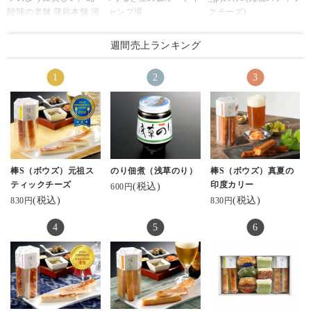
ジャパンフードセレク
クタイプの #棒s
たっぷり濃厚なチーズ
陸味の老舗 蒲鉾本舗 河
ャンプ場
クチーズ)
ションでグランプリを
がとてもおすすめ。手
がサンドされた
内屋さんの
#富山グルメ
受賞したもの。
軽だしタンパク質だし
スティックチーズを。
秋季限定創作かまぼこ
#棒s
美味しさはもちろんで
おいしい。
チーズかまぼこ大好き
週間売上ランキング
詰め合わせ 【秋の実
#幻の瀧
すが、クリエイティブ
@ kamaboko_jp 鮨蒲本
.
♡
り】
#能作
ユニットKIGI(kigi.info)
舗河内屋さまより、い
#富山 #富山グルメ #富
というか練り物とチー
をいただきました😊
#立山のぐい呑
によるネーミング・パ
ただきました。
山県 #実家飯 #鱒の寿司
ズの組み合わせって間
ッケージなどのデザイ
美味しい蒲鉾です。他
#ヘルシーおやつ
違いないやつ。
開けた瞬間、あまりの
#ソロキャンプ
ンがとても好きな商
にも種類があるよう
可愛らしい六角形をし
美しさにヾ( 〃∇〃)ﾂ ｷｬ
#キャンプ
品。
で、そちらも気になり
たパッケージの中に個
ｰｰｰｯ♡っと叫んだくら
#コンパクトキャンプ
ます。おしゃれなパケ
包装になったチーズか
い😍
#ミニマムキャンプ
昨夜放送された日本テ
もいいですね。美味し
まぼこ。
宝石箱みたい💎✦‧.｡.:
#ソロキャンプ飯
レビ系『秘密のケンミ
かったです、ごちそう
かまぼことは思えない
棒S（ボウズ）元祖ス
のり佃煮（浅草のり）
棒S（ボウズ）真夏の
*･:.
#feuerhand
ンSHOW極』にて紹介
さまでした。
スタイリッシュでかっ
ティックチーズ
印度カリー
(税込)
600円
お味も勿論、これまで
#キャンプ好きな人と繋
されていました。視聴
こいいパッケージにき
(税込)
(税込)
830円
830円
に数々の受賞をされて
がりたい
しながらいただきまし
・
ゅん。
いるのでお墨付きです(*
た😊
一つ一つ個包装になっ
^^*)
・
てるのも嬉しい！
#鮨蒲本舗河内屋 #棒S #
もちろん見た目だけじ
秋の実りと味覚を堪能
元祖スティックチーズ #
#鮨蒲本舗河内屋 #かま
ゃなく、お味も◎
させていただきます〜
スティックかまぼこ #KI
ぼこ #棒S #グランプリ
特注でオーダーされた
ありがとうございます
GI #パッケージデザイン
受賞 #富山 #北陸 #お取
すり身と厳選した素材
🥰
#富山名産 #富山のかま
り寄せギフト #ギフトに
を合わせて仕上げられ