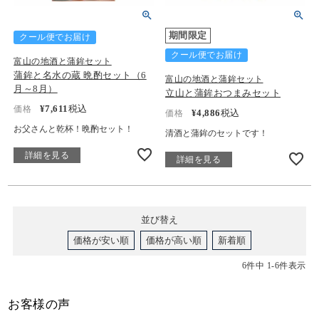
期間限定
クール便でお届け
クール便でお届け
富山の地酒と蒲鉾セット
蒲鉾と名水の蔵 晩酌セット（6
富山の地酒と蒲鉾セット
月～8月）
立山と蒲鉾おつまみセット
¥
7,611
税込
価格
¥
4,886
税込
価格
お父さんと乾杯！晩酌セット！
清酒と蒲鉾のセットです！
詳細を見る
詳細を見る
並び替え
価格が安い順
価格が高い順
新着順
6
件中
1
-
6
件表示
お客様の声