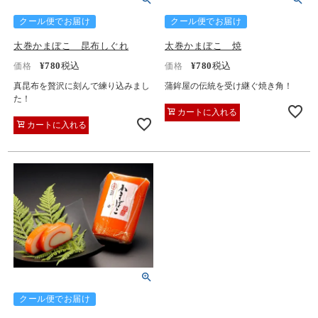
クール便でお届け
クール便でお届け
太巻かまぼこ 昆布しぐれ
太巻かまぼこ 焼
¥
780
税込
¥
780
税込
価格
価格
真昆布を贅沢に刻んで練り込みまし
蒲鉾屋の伝統を受け継ぐ焼き角！
た！
カートに入れる
カートに入れる
クール便でお届け