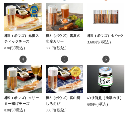
#ビール進む #チーズ
#粗びき黒こしょう
（↑昔こんな名前の雑誌
秋の実りと味覚を堪能
がとろ
#ぴりり唐辛子 各810
あったな‼︎）
させていただきます〜
#北陸のお土産ロングセ
円（税込）
ありがとうございます
ラー
4パック入り（お歳暮向
近年いただける誕プレ
🥰
#河内屋 #酒のあて #
け箱入り） 3,500円
は
酒スタグラム
・
お酒かおつまみが多い
#蒲鉾本舗河内屋 #棒s #
#保存料無添加 #プレ
棒S（ボウズ）元祖ス
棒S（ボウズ）真夏の
棒S（ボウズ）4パック
本店は魚津にあるが、
🤣笑
棒s元祖スティックチー
ゼントに #お土産に
ティックチーズ
印度カリー
(税込)
3,600円
富山駅前のとやマルシ
ズ #美しい蒲鉾 sati7.ko
PR kamaboko_jp
(税込)
(税込)
830円
830円
ェ内にも店舗があるか
📷は15年ほど付き合い
さん✨️ #お取り寄せした
#ギフトにおすすめ #お
ら、ちょっとしたお土
のある
いくらい美味しい
取り寄せグルメ #富山観
産にも使いやすい☝️🙂
友人からいただきまし
光 #金沢観光 #お酒に合
・
た💡
う #棒S #おつまみメニ
今回は食べなかったけ
さすが…わたしの好み
ュー #かまぼこ
ど、#クリーミー揚げチ
のリサーチが完璧だわ
ーズ 味もある（5種セッ
🫢
トは4,340円）。
ひとつ5本入りなんだけ
#河内屋かまぼこ #棒S
棒S（ボウズ）クリー
棒S（ボウズ）富山湾
のり佃煮（浅草のり）
ど、👶がバクバク食べ
ミー揚げチーズ
しろえび
(税込)
600円
て、子供達にも大人気
宮城に住んでると笹か
(税込)
(税込)
830円
830円
だから、自分の食べる
まがあるので
分がないくらいだった
かまぼこ自体はかなり
よ😅
お馴染みだけど、