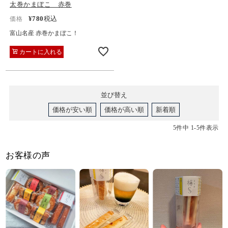
太巻かまぼこ 赤巻
¥
780
税込
価格
富山名産 赤巻かまぼこ！
カートに入れる
並び替え
価格が安い順
価格が高い順
新着順
5
件中
1
-
5
件表示
お客様の声