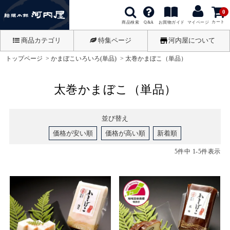
0
カート
商品検索
お買物ガイド
Q&A
マイページ
商品カテゴリ
特集ページ
河内屋について
トップページ
かまぼこいろいろ(単品)
太巻かまぼこ（単品）
太巻かまぼこ（単品）
並び替え
価格が安い順
価格が高い順
新着順
5
件中
1
-
5
件表示