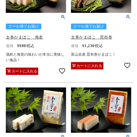
クール便でお届け
クール便でお届け
太巻かまぼこ 海老
太巻かまぼこ 昆布巻
¥
980
税込
¥
1,230
税込
価格
価格
蒲鉾と海老の味わいが本当に美味し
富山名産 昆布巻かまぼこ！
い逸品！
カートに入れる
カートに入れる