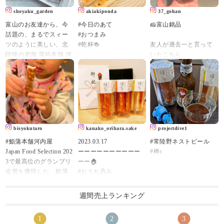
shoyaku_garden
akiakiponda
37_gohan
富山のお友達から、今
#今日のあて
🧀富山銘品
話題の、まるでスィー
#おつまみ
ツのように美しい、北
#乾杯🍻
友人が過去一と言って
陸味の老舗 蒲鉾本舗 河
いたこちら
内屋さんの
確かに最高に美味しか
秋季限定創作かまぼこ
こんばんは😃🌃
った
詰め合わせ 【秋の実
り】
今夜は #スティックチ
#棒S
をいただきました😊
ーズかまぼこ
#元祖スティックチーズ
#棒sボウズ 片手に乾
#富山
開けた瞬間、あまりの
杯～🍺♪
bisyokutaro
kanako_orihara.sake
projectdive1
美しさにヾ( 〃∇〃)ﾂ ｷｬ
#ヘルシー で #お手
#鮨蒲本舗河内屋
2023.03.17
#常陸野ネストビール
ｰｰｰｯ♡っと叫んだくら
軽 なおつまみ❣️
Japan Food Selection 202
ーーーーーーーーーー
#棒s
い😍
3で最高位のグランプリ
ーー🏠
宝石箱みたい💎✦‧.｡.:
噛んだ時にチーズのと
金賞を獲得した、鮨蒲
#おうち呑み
*･:.
ろっと感が
本舗河内屋の棒S（ボウ
🏠ーーーーーーーーー
お味も勿論、これまで
堪らなく美味しい😋
ズ）。
ーー
に数々の受賞をされて
週間売上ランキング
・
いるのでお墨付きです(*
お酒も進みます🤭
#元祖スティックチーズ
私事ですが本日#mybirth
^^*)
#富山湾しろえび
day です。