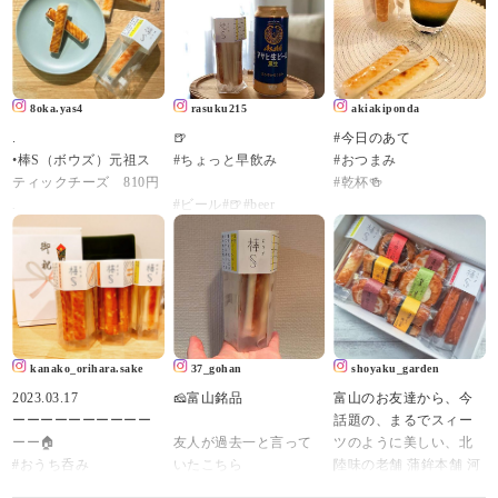
8oka.yas4
rasuku215
akiakiponda
.
🍺
#今日のあて
•棒S（ボウズ）元祖ス
#ちょっと早飲み
#おつまみ
ティックチーズ 810円
#乾杯🍻
.
#ビール#🍺#beer
可愛らしいスティック
#チーズステック
タイプのチーズかまぼ
こんばんは😃🌃
こを発見！
#アサヒ生ビール#黒生#
てことで早速お取り寄
asahi#棒s#棒s元祖ステ
今夜は #スティックチ
せ。
ィックチーズ #鮨蒲本舗
ーズかまぼこ
かまぼこ専門店「河内
河内屋 #頂き物#練り製
#棒sボウズ 片手に乾
屋」さんが開発したス
品#暮らしのコト#暮ら
杯～🍺♪
kanako_orihara.sake
37_gohan
shoyaku_garden
ティックかまぼこシリ
しのキロク
#ヘルシー で #お手
2023.03.17
🧀富山銘品
富山のお友達から、今
ーズ「棒S（ボウズ）」
軽 なおつまみ❣️
ーーーーーーーーーー
話題の、まるでスィー
の中から
ーー🏠
友人が過去一と言って
ツのように美しい、北
たっぷり濃厚なチーズ
噛んだ時にチーズのと
#おうち呑み
いたこちら
陸味の老舗 蒲鉾本舗 河
がサンドされた
ろっと感が
🏠ーーーーーーーーー
確かに最高に美味しか
内屋さんの
スティックチーズを。
堪らなく美味しい😋