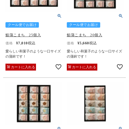
クール便でお届け
クール便でお届け
鮨蒲こまち 25個入
鮨蒲こまち 20個入
¥
7,010
税込
¥
5,660
税込
価格
価格
愛らしい和菓子のような一口サイズ
愛らしい和菓子のような一口サイズ
の蒲鉾です！
の蒲鉾です！
カートに入れる
カートに入れる