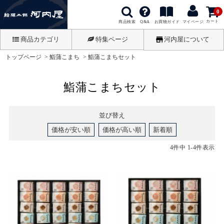
0
カート
商品検索
お買物ガイド
Q&A
マイページ
商品カテゴリ
特集ページ
河内屋について
トップページ
鮨蒲こまち
鮨蒲こまちセット
鮨蒲こまちセット
並び替え
価格が安い順
価格が高い順
新着順
4
件中
1
-
4
件表示