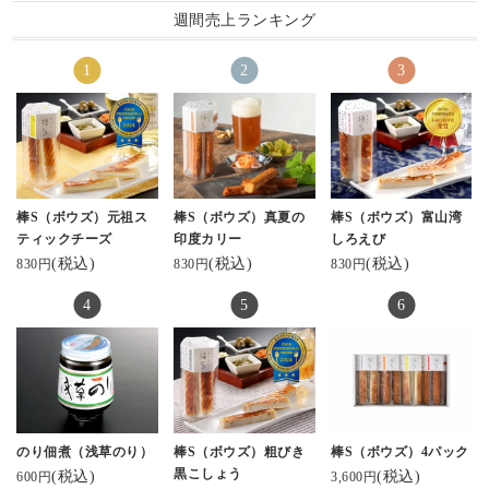
ーー
った
秋季限定創作かまぼこ
チーズかまぼこ大好き
週間売上ランキング
詰め合わせ 【秋の実
♡
お酒も進みます🤭
私事ですが本日#mybirth
#棒S
り】
というか練り物とチー
day です。
#元祖スティックチーズ
をいただきました😊
ズの組み合わせって間
#ビール進む #チーズ
（↑昔こんな名前の雑誌
#富山
違いないやつ。
がとろ
あったな‼︎）
開けた瞬間、あまりの
可愛らしい六角形をし
#北陸のお土産ロングセ
美しさにヾ( 〃∇〃)ﾂ ｷｬ
たパッケージの中に個
ラー
近年いただける誕プレ
ｰｰｰｯ♡っと叫んだくら
包装になったチーズか
#河内屋 #酒のあて #
は
い😍
まぼこ。
酒スタグラム
お酒かおつまみが多い
宝石箱みたい💎✦‧.｡.:
かまぼことは思えない
#保存料無添加 #プレ
棒S（ボウズ）元祖ス
棒S（ボウズ）真夏の
棒S（ボウズ）富山湾
🤣笑
*･:.
スタイリッシュでかっ
ゼントに #お土産に
ティックチーズ
印度カリー
しろえび
お味も勿論、これまで
こいいパッケージにき
PR kamaboko_jp
(税込)
(税込)
(税込)
830円
830円
830円
📷は15年ほど付き合い
に数々の受賞をされて
ゅん。
#ギフトにおすすめ #お
のある
いるのでお墨付きです(*
一つ一つ個包装になっ
取り寄せグルメ #富山観
友人からいただきまし
^^*)
てるのも嬉しい！
光 #金沢観光 #お酒に合
た💡
もちろん見た目だけじ
う #棒S #おつまみメニ
さすが…わたしの好み
秋の実りと味覚を堪能
ゃなく、お味も◎
ュー #かまぼこ
のリサーチが完璧だわ
させていただきます〜
特注でオーダーされた
🫢
ありがとうございます
すり身と厳選した素材
🥰
を合わせて仕上げられ
#河内屋かまぼこ #棒S
のり佃煮（浅草のり）
棒S（ボウズ）粗びき
棒S（ボウズ）4パック
たスティックかまぼこ
#蒲鉾本舗河内屋 #棒s #
黒こしょう
(税込)
(税込)
は絶品！
600円
3,600円