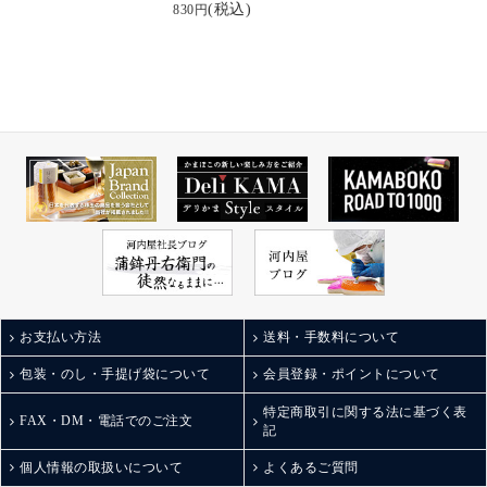
宮城に住んでると笹か
棒s元祖スティックチー
(税込)
優しいかまぼこの風味
830円
まがあるので
ズ #美しい蒲鉾 sati7.ko
とたっぷりサンドされ
かまぼこ自体はかなり
さん✨️ #お取り寄せした
た濃厚なチーズがぴっ
お馴染みだけど、
いくらい美味しい
たりすぎて♡
富山にこんなおしゃれ
お酒のお供にももちろ
な蒲鉾があるとは！
ん。
おかずとしても◎
今日も先日UPした青森
なんならお弁当のおか
のお酒の呑み比べを
ずにも◎
してたので、早速おつ
小さなお子さんからお
まみにしました😆
父さんまで
老若男女問わずおすす
めちゃ美味い❣️🥰
めできちゃう！
お取り寄せしたくなっ
ジャパン・フード・セ
てきたー
レクションでグランプ
リを受賞したのも納
お支払い方法
送料・手数料について
#おうちのみ #おうち居
得。
酒屋 #家呑み #酒のつま
包装・のし・手提げ袋について
会員登録・ポイントについて
他にも粗挽き黒こしょ
み #酒の肴 #河内屋のか
うや唐辛子、富山湾し
特定商取引に関する法に基づく表
まぼこ #富山土産 #富山
ろえびに揚げチーズな
FAX・DM・電話でのご注文
記
のお土産 #ひとり飲み #
ど。
ぼっち呑み
棒Sシリーズは全部で5
個人情報の取扱いについて
よくあるご質問
種類あるそう！