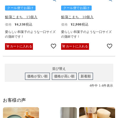
クール便でお届け
クール便でお届け
鮨蒲こまち 15個入
鮨蒲こまち 10個入
¥
4,330
税込
¥
2,900
税込
価格
価格
愛らしい和菓子のような一口サイズ
愛らしい和菓子のような一口サイズ
の蒲鉾です！
の蒲鉾です！
カートに入れる
カートに入れる
並び替え
価格が安い順
価格が高い順
新着順
4
件中
1
-
4
件表示
お客様の声