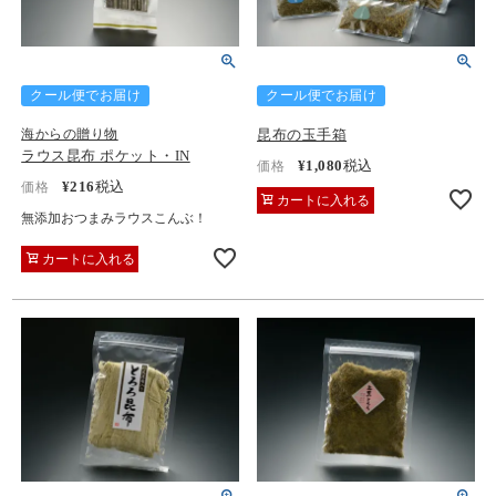
クール便でお届け
クール便でお届け
昆布の玉手箱
海からの贈り物
ラウス昆布 ポケット・IN
¥
1,080
税込
価格
¥
216
税込
価格
カートに入れる
無添加おつまみラウスこんぶ！
カートに入れる