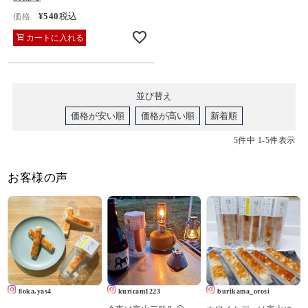
¥
540
税込
価格
カートに入れる
並び替え
価格が安い順
価格が高い順
新着順
5
件中
1
-
5
件表示
お客様の声
8oka.yas4
kuricam1223
burikama_orosi