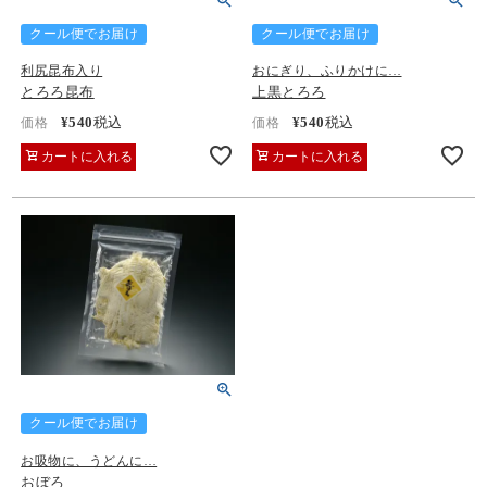
クール便でお届け
クール便でお届け
利尻昆布入り
おにぎり、ふりかけに…
とろろ昆布
上黒とろろ
¥
540
税込
¥
540
税込
価格
価格
カートに入れる
カートに入れる
クール便でお届け
お吸物に、うどんに…
おぼろ