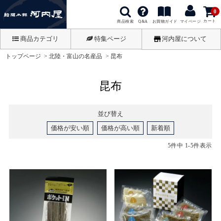
0
カート
商品検索
お買物ガイド
Q&A
マイページ
商品カテゴリ
特集ページ
河内屋について
トップページ
北陸・富山の名産品
昆布
昆布
並び替え
価格が安い順
価格が高い順
新着順
5
件中
1
-
5
件表示