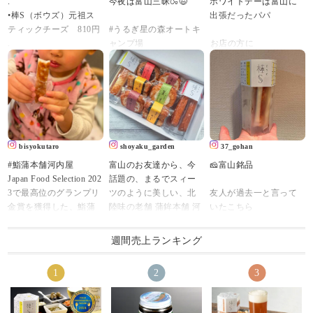
.
今夜は富山三昧🍶😉
ホワイトデーは富山に
•棒S（ボウズ）元祖ス
出張だったパパ⁡⁡⁡⁡
ティックチーズ 810円
#うるぎ星の森オートキ
.
ャンプ場
⁡お店の方に
可愛らしいスティック
#富山グルメ
⁡【ホワイトデー⁡にめっ
タイプのチーズかまぼ
#棒s
ちゃ⁡おすすめです！】⁡
こを発見！
#幻の瀧
⁡と、言われ⁡
てことで早速お取り寄
#能作
⁡⁡
せ。
#立山のぐい呑
⁡現地から送ってくれた
かまぼこ専門店「河内
【棒s(ボウズ)】
屋」さんが開発したス
#ソロキャンプ
⁡めっちゃ美味しい～♥ネ
bisyokutaro
shoyaku_garden
37_gohan
ティックかまぼこシリ
#キャンプ
ーミングも良き笑⁡
#鮨蒲本舗河内屋
富山のお友達から、今
🧀富山銘品
ーズ「棒S（ボウズ）」
#コンパクトキャンプ
⁡⁡
Japan Food Selection 202
話題の、まるでスィー
の中から
#ミニマムキャンプ
⁡…でも
3で最高位のグランプリ
ツのように美しい、北
友人が過去一と言って
たっぷり濃厚なチーズ
#ソロキャンプ飯
⁡⁡
金賞を獲得した、鮨蒲
陸味の老舗 蒲鉾本舗 河
いたこちら
がサンドされた
#feuerhand
🎶世界じゃそれを土産
本舗河内屋の棒S（ボウ
内屋さんの
確かに最高に美味しか
スティックチーズを。
#キャンプ好きな人と繋
と言うんだぜ🎶⁡
ズ）。
秋季限定創作かまぼこ
った
チーズかまぼこ大好き
がりたい
⁡⁡
週間売上ランキング
・
詰め合わせ 【秋の実
♡
#ホワイトデー #チーか
#元祖スティックチーズ
り】
#棒S
というか練り物とチー
ま ⁡
#富山湾しろえび
をいただきました😊
#元祖スティックチーズ
ズの組み合わせって間
⁡#棒s #ボウズ⁡ #河内屋 #
#粗びき黒こしょう
#富山
違いないやつ。
富山 #魚津
#ぴりり唐辛子 各810
開けた瞬間、あまりの
可愛らしい六角形をし
#大正解 #優勝 #ブラッ