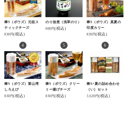
円（税込）
美しさにヾ( 〃∇〃)ﾂ ｷｬ
たパッケージの中に個
クペッパー
4パック入り（お歳暮向
ｰｰｰｯ♡っと叫んだくら
包装になったチーズか
け箱入り） 3,500円
い😍
まぼこ。
・
宝石箱みたい💎✦‧.｡.:
かまぼことは思えない
棒S（ボウズ）元祖ス
のり佃煮（浅草のり）
棒S（ボウズ）真夏の
本店は魚津にあるが、
*･:.
スタイリッシュでかっ
ティックチーズ
印度カリー
(税込)
600円
富山駅前のとやマルシ
お味も勿論、これまで
こいいパッケージにき
(税込)
(税込)
830円
830円
ェ内にも店舗があるか
に数々の受賞をされて
ゅん。
ら、ちょっとしたお土
いるのでお墨付きです(*
一つ一つ個包装になっ
産にも使いやすい☝️🙂
^^*)
てるのも嬉しい！
・
もちろん見た目だけじ
今回は食べなかったけ
秋の実りと味覚を堪能
ゃなく、お味も◎
ど、#クリーミー揚げチ
させていただきます〜
特注でオーダーされた
ーズ 味もある（5種セッ
ありがとうございます
すり身と厳選した素材
トは4,340円）。
🥰
を合わせて仕上げられ
ひとつ5本入りなんだけ
棒S（ボウズ）富山湾
棒S（ボウズ）クリー
棒S×夏の詰め合わせ
たスティックかまぼこ
ど、👶がバクバク食べ
#蒲鉾本舗河内屋 #棒s #
しろえび
ミー揚げチーズ
［い］セット
は絶品！
て、子供達にも大人気
棒s元祖スティックチー
(税込)
(税込)
(税込)
優しいかまぼこの風味
830円
830円
3,620円
だから、自分の食べる
ズ #美しい蒲鉾 sati7.ko
とたっぷりサンドされ
分がないくらいだった
さん✨️ #お取り寄せした
た濃厚なチーズがぴっ
よ😅
いくらい美味しい
たりすぎて♡
贈答用にも自宅用にも
お酒のお供にももちろ
お勧めできるお洒落な
ん。
お土産だ👍✨