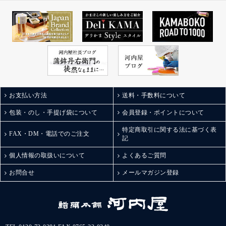
おかずとしても◎
詳しくは公式を→
なんならお弁当のおか
オンラインショップに
ずにも◎
もこちらから飛べる
小さなお子さんからお
よ。
父さんまで
kamaboko_jp
老若男女問わずおすす
#富山グルメ
めできちゃう！
#富山お土産
ジャパン・フード・セ
#富山テイクアウト
レクションでグランプ
#鮨蒲本舗河内屋とやマ
リを受賞したのも納
お支払い方法
送料・手数料について
ルシェ店
得。
#棒s
包装・のし・手提げ袋について
会員登録・ポイントについて
他にも粗挽き黒こしょ
#棒sシリーズ
うや唐辛子、富山湾し
特定商取引に関する法に基づく表
#ボウズ
ろえびに揚げチーズな
FAX・DM・電話でのご注文
記
#お歳暮
ど。
#お歳暮ギフト
棒Sシリーズは全部で5
個人情報の取扱いについて
よくあるご質問
#お歳暮向け
種類あるそう！
#japanfoodselectionグラ
お問合せ
メールマガジン登録
どれもこれも美味しそ
ンプリ受賞
うすぎる組み合わせ。
#富山ステーションシテ
甘いものは苦手って方
ィアンバサダー
への贈り物や手土産に
#富山駅前あそび
も最適◎
#とやマルシェ
また自分用にもお取り