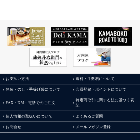
よ😅
いくらい美味しい
贈答用にも自宅用にも
お勧めできるお洒落な
お土産だ👍✨
詳しくは公式を→
オンラインショップに
もこちらから飛べる
よ。
kamaboko_jp
#富山グルメ
#富山お土産
#富山テイクアウト
#鮨蒲本舗河内屋とやマ
お支払い方法
送料・手数料について
ルシェ店
#棒s
包装・のし・手提げ袋について
会員登録・ポイントについて
#棒sシリーズ
特定商取引に関する法に基づく表
#ボウズ
FAX・DM・電話でのご注文
記
#お歳暮
#お歳暮ギフト
個人情報の取扱いについて
よくあるご質問
#お歳暮向け
#japanfoodselectionグラ
お問合せ
メールマガジン登録
ンプリ受賞
#富山ステーションシテ