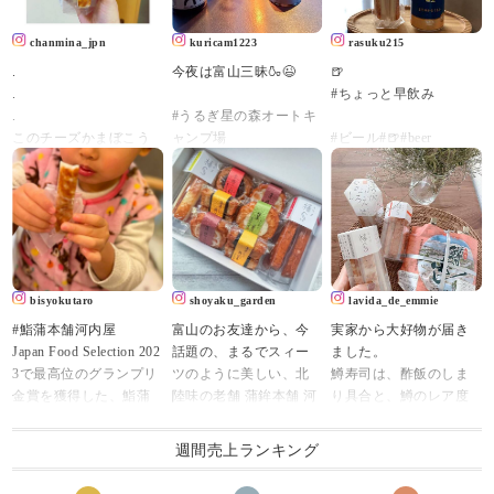
chanmina_jpn
kuricam1223
rasuku215
.
今夜は富山三昧🍶😉
🍺
.
#ちょっと早飲み
.
#うるぎ星の森オートキ
このチーズかまぼこう
ャンプ場
#ビール#🍺#beer
めぇ。
#富山グルメ
#チーズステック
こればっか食べてる( ˙༥˙
#棒s
)
#幻の瀧
#アサヒ生ビール#黒生#
まじでおすすめ😋💚
#能作
asahi#棒s#棒s元祖ステ
.
#立山のぐい呑
ィックチーズ #鮨蒲本舗
.
河内屋 #頂き物#練り製
河内屋の「棒S(ボウ
#ソロキャンプ
品#暮らしのコト#暮ら
bisyokutaro
shoyaku_garden
lavida_de_emmie
ズ)」✨
#キャンプ
しのキロク
#鮨蒲本舗河内屋
富山のお友達から、今
実家から大好物が届き
元祖スティックチーズ
#コンパクトキャンプ
Japan Food Selection 202
話題の、まるでスィー
ました。
🧀
#ミニマムキャンプ
3で最高位のグランプリ
ツのように美しい、北
鱒寿司は、酢飯のしま
(チーズかまぼこです)
#ソロキャンプ飯
金賞を獲得した、鮨蒲
陸味の老舗 蒲鉾本舗 河
り具合と、鱒のレア度
北陸のお土産ロングセ
#feuerhand
本舗河内屋の棒S（ボウ
内屋さんの
でチャートが作れるの
ラー👏
#キャンプ好きな人と繋
ズ）。
秋季限定創作かまぼこ
ですが、わたしは酢飯
みんなも食べてみてね
がりたい
週間売上ランキング
・
詰め合わせ 【秋の実
はなんでもOK、鱒はレ
ん😚💚
#元祖スティックチーズ
り】
アで肉厚、なタイプが
通販でもあるみたい🙈