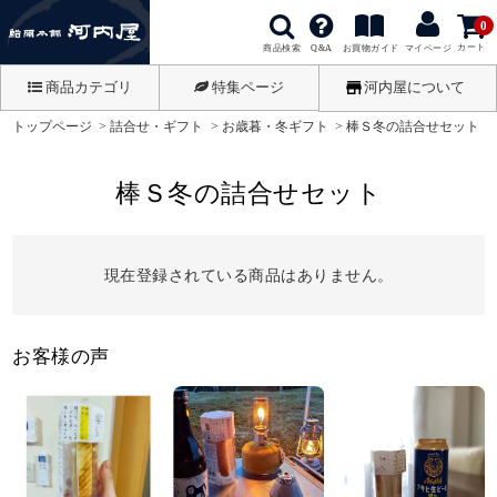
0
カート
商品検索
お買物ガイド
Q&A
マイページ
商品カテゴリ
特集ページ
河内屋について
トップページ
詰合せ・ギフト
お歳暮・冬ギフト
棒Ｓ冬の詰合せセット
棒Ｓ冬の詰合せセット
現在登録されている商品はありません。
お客様の声