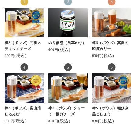
#富山湾しろえび
をいただきました😊
大好きです。
♡
#粗びき黒こしょう
最近は炙りなんかも🌞
ありがたや〜(ﾉ_ _)ﾉ
#ぴりり唐辛子 各810
開けた瞬間、あまりの
.
👜マークから覗いてみ
円（税込）
美しさにヾ( 〃∇〃)ﾂ ｷｬ
そして富山といえばか
てね☺️
4パック入り（お歳暮向
ｰｰｰｯ♡っと叫んだくら
まぼこ。
け箱入り） 3,500円
い😍
#河内屋 さんのスティッ
↓↓↓ここからサイト見れ
・
宝石箱みたい💎✦‧.｡.:
クタイプの #棒s
るよ❣️
棒S（ボウズ）元祖ス
のり佃煮（浅草のり）
棒S（ボウズ）真夏の
本店は魚津にあるが、
*･:.
がとてもおすすめ。手
https://www.kamaboko.c
ティックチーズ
印度カリー
(税込)
600円
富山駅前のとやマルシ
お味も勿論、これまで
軽だしタンパク質だし
o.jp/
(税込)
(税込)
830円
830円
ェ内にも店舗があるか
に数々の受賞をされて
おいしい。
ら、ちょっとしたお土
いるのでお墨付きです(*
.
気になる方は是非✨👀
産にも使いやすい☝️🙂
^^*)
#富山 #富山グルメ #富
・
山県 #実家飯 #鱒の寿司
#河内屋#富山#北陸#か
今回は食べなかったけ
秋の実りと味覚を堪能
#ヘルシーおやつ
まぼこ
ど、#クリーミー揚げチ
させていただきます〜
ーズ 味もある（5種セッ
ありがとうございます
トは4,340円）。
🥰
ひとつ5本入りなんだけ
棒S（ボウズ）富山湾
棒S（ボウズ）クリー
棒S（ボウズ）粗びき
ど、👶がバクバク食べ
#蒲鉾本舗河内屋 #棒s #
しろえび
ミー揚げチーズ
黒こしょう
て、子供達にも大人気
棒s元祖スティックチー
(税込)
(税込)
(税込)
830円
830円
830円
だから、自分の食べる
ズ #美しい蒲鉾 sati7.ko
分がないくらいだった
さん✨️ #お取り寄せした