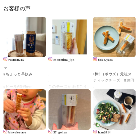
お客様の声
rasuku215
chanmina_jpn
8oka.yas4
🍺
.
.
#ちょっと早飲み
.
•棒S（ボウズ）元祖ス
.
ティックチーズ 810円
#ビール#🍺#beer
このチーズかまぼこう
.
#チーズステック
めぇ。
可愛らしいスティック
こればっか食べてる( ˙༥˙
タイプのチーズかまぼ
#アサヒ生ビール#黒生#
)
こを発見！
asahi#棒s#棒s元祖ステ
まじでおすすめ😋💚
てことで早速お取り寄
ィックチーズ #鮨蒲本舗
.
せ。
河内屋 #頂き物#練り製
.
かまぼこ専門店「河内
品#暮らしのコト#暮ら
河内屋の「棒S(ボウ
屋」さんが開発したス
bisyokutaro
37_gohan
h.m2014_
しのキロク
ズ)」✨
ティックかまぼこシリ