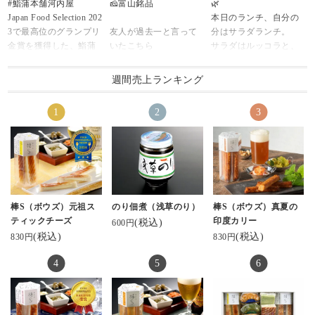
#鮨蒲本舗河内屋
🧀富山銘品
🌿
元祖スティックチーズ
ーズ「棒S（ボウズ）」
Japan Food Selection 202
本日のランチ、自分の
🧀
の中から
3で最高位のグランプリ
友人が過去一と言って
分はサラダランチ。
(チーズかまぼこです)
たっぷり濃厚なチーズ
金賞を獲得した、鮨蒲
いたこちら
サラダはルッコラと、
北陸のお土産ロングセ
がサンドされた
本舗河内屋の棒S（ボウ
確かに最高に美味しか
リーフレタス、チーズ
ラー👏
スティックチーズを。
ズ）。
った
かまぼこ、キウイ。
みんなも食べてみてね
チーズかまぼこ大好き
週間売上ランキング
・
ん😚💚
♡
#元祖スティックチーズ
#棒S
山盛りのサラダをワシ
通販でもあるみたい🙈
というか練り物とチー
#富山湾しろえび
#元祖スティックチーズ
ャワシャ食べると、な
♡
ズの組み合わせって間
#粗びき黒こしょう
#富山
んか身体から毒素が出
ありがたや〜(ﾉ_ _)ﾉ
違いないやつ。
#ぴりり唐辛子 各810
ていく気がする。
👜マークから覗いてみ
可愛らしい六角形をし
円（税込）
チーズかまぼこは、元
てね☺️
たパッケージの中に個
4パック入り（お歳暮向
祖スティックチーズ・
包装になったチーズか
け箱入り） 3,500円
棒S。
↓↓↓ここからサイト見れ
まぼこ。
・
ジャパンフードセレク
るよ❣️
かまぼことは思えない
棒S（ボウズ）元祖ス
のり佃煮（浅草のり）
棒S（ボウズ）真夏の
本店は魚津にあるが、
ションでグランプリを
https://www.kamaboko.c
スタイリッシュでかっ
ティックチーズ
印度カリー
(税込)
600円
富山駅前のとやマルシ
受賞したもの。
o.jp/
こいいパッケージにき
(税込)
(税込)
830円
830円
ェ内にも店舗があるか
ゅん。
ら、ちょっとしたお土
@ kamaboko_jp 鮨蒲本
気になる方は是非✨👀
一つ一つ個包装になっ
産にも使いやすい☝️🙂
舗河内屋さまより、い
てるのも嬉しい！
・
ただきました。
#河内屋#富山#北陸#か
もちろん見た目だけじ
今回は食べなかったけ
美味しい蒲鉾です。他
まぼこ
ゃなく、お味も◎
ど、#クリーミー揚げチ
にも種類があるよう