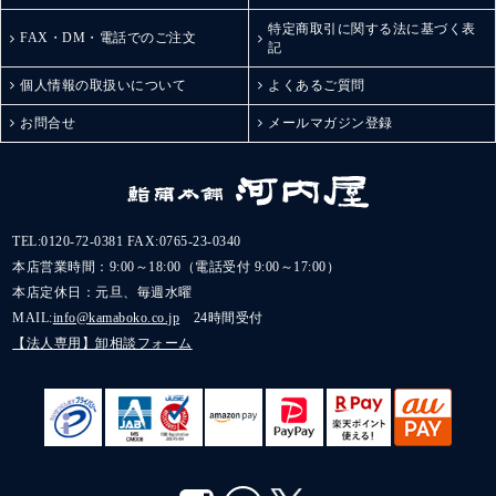
#棒sシリーズ
うや唐辛子、富山湾し
特定商取引に関する法に基づく表
#ボウズ
ろえびに揚げチーズな
FAX・DM・電話でのご注文
記
#お歳暮
ど。
#お歳暮ギフト
棒Sシリーズは全部で5
個人情報の取扱いについて
よくあるご質問
#お歳暮向け
種類あるそう！
#japanfoodselectionグラ
お問合せ
メールマガジン登録
どれもこれも美味しそ
ンプリ受賞
うすぎる組み合わせ。
#富山ステーションシテ
甘いものは苦手って方
ィアンバサダー
への贈り物や手土産に
#富山駅前あそび
も最適◎
#とやマルシェ
また自分用にもお取り
TEL:
0120-72-0381
FAX:0765-23-0340
#子連れグルメ富山
寄せしたいなぁ。
本店営業時間：9:00～18:00（電話受付 9:00～17:00）
#富山駅前グルメ
ごちそうさまでした。
本店定休日：元旦、毎週水曜
#富山テイクアウトグル
.
MAIL:
info@kamaboko.co.jp
24時間受付
メ
#ギフトにおすすめ#お
#美食倶楽部活動記録
【法人専用】卸相談フォーム
取り寄せグルメ#富山観
#今週のでぶ活
光#金沢観光#お酒に合
#アン活
う#棒S#おつまみメニュ
#今週のでぶ活
ー#かまぼこ#棒s元祖ス
#美食倶楽部活動記録
ティックチーズ#スティ
#たろう調べ
ックチーズ#チーズかま
toyamastationcity
ぼこ#チーズ蒲鉾#蒲鉾#