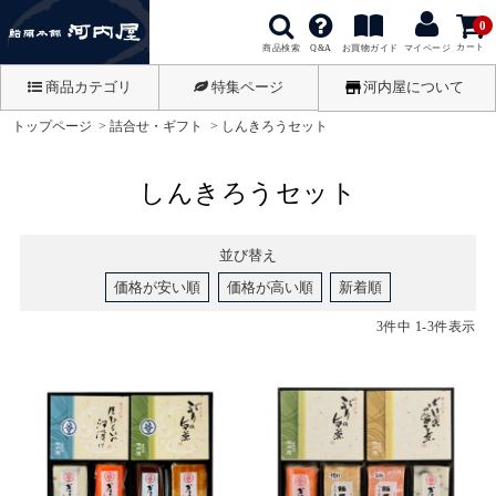
0
カート
商品検索
お買物ガイド
Q&A
マイページ
商品カテゴリ
特集ページ
河内屋について
トップページ
詰合せ・ギフト
しんきろうセット
しんきろうセット
並び替え
価格が安い順
価格が高い順
新着順
3
件中
1
-
3
件表示