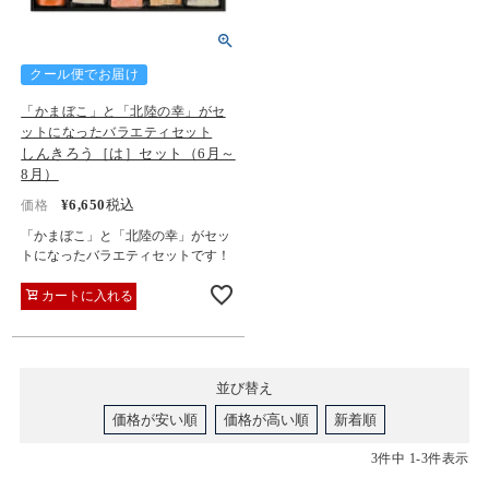
クール便でお届け
「かまぼこ」と「北陸の幸」がセ
ットになったバラエティセット
しんきろう［は］セット（6月～
8月）
¥
6,650
税込
価格
「かまぼこ」と「北陸の幸」がセッ
トになったバラエティセットです！
カートに入れる
並び替え
価格が安い順
価格が高い順
新着順
3
件中
1
-
3
件表示