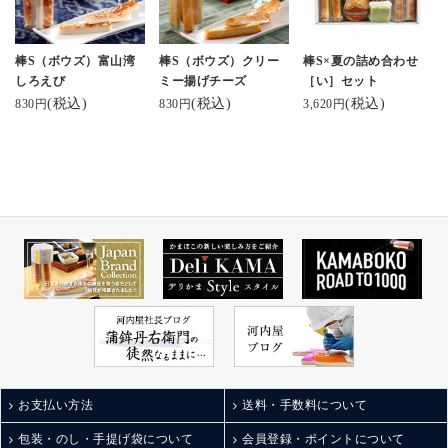
特注でオーダーされた
ーズ 味もある（5種セッ
で、そちらも気になり
すり身と厳選した素材
トは4,340円）。
ます。おしゃれなパケ
を合わせて仕上げられ
ひとつ5本入りなんだけ
もいいですね。美味し
棒S（ボウズ）富山湾
棒S（ボウズ）クリー
棒S×夏の詰め合わせ
たスティックかまぼこ
ど、👶がバクバク食べ
かったです、ごちそう
しろえび
ミー揚げチーズ
［い］セット
は絶品！
て、子供達にも大人気
さまでした。
(税込)
(税込)
(税込)
優しいかまぼこの風味
830円
830円
3,620円
だから、自分の食べる
とたっぷりサンドされ
分がないくらいだった
・
た濃厚なチーズがぴっ
よ😅
たりすぎて♡
贈答用にも自宅用にも
・
お酒のお供にももちろ
お勧めできるお洒落な
ん。
お土産だ👍✨
#鮨蒲本舗河内屋 #かま
おかずとしても◎
詳しくは公式を→
ぼこ #棒S #グランプリ
なんならお弁当のおか
オンラインショップに
受賞 #富山 #北陸 #お取
ずにも◎
もこちらから飛べる
り寄せギフト #ギフトに
小さなお子さんからお
よ。
おすすめ #プレゼントに
父さんまで
kamaboko_jp
おすすめ #スティックチ
老若男女問わずおすす
#富山グルメ
ーズ #チーズかまぼ
めできちゃう！
#富山お土産
こ #サラダランチ
ジャパン・フード・セ
#富山テイクアウト
#hm2014ごはん
レクションでグランプ
#鮨蒲本舗河内屋とやマ
リを受賞したのも納
お支払い方法
送料・手数料について
ルシェ店
得。
#棒s
包装・のし・手提げ袋について
会員登録・ポイントについて
他にも粗挽き黒こしょ