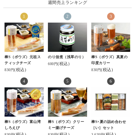
週間売上ランキング
棒S（ボウズ）元祖ス
のり佃煮（浅草のり）
棒S（ボウズ）真夏の
ティックチーズ
印度カリー
(税込)
600円
(税込)
(税込)
830円
830円
棒S（ボウズ）富山湾
棒S（ボウズ）クリー
棒S×夏の詰め合わせ
しろえび
ミー揚げチーズ
［い］セット
(税込)
(税込)
(税込)
830円
830円
3,620円