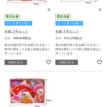
受注生産
受注生産
クール便でお届け
クール便でお届け
本膳 ３号セット
本膳 ４号セット
¥
40,630
税込
¥
31,150
税込
価格
価格
富山伝統文化である細工かまぼこ！
富山伝統文化である細工かまぼこ！
時代が変わっても味と技術を頑なに
時代が変わっても味と技術を頑なに
守っています。
守っています。
詳細を見る
詳細を見る