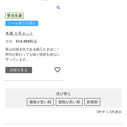
受注生産
クール便でお届け
本膳 ５号セット
¥
24,490
税込
価格
富山伝統文化である細工かまぼこ！
時代が変わっても味と技術を頑なに
守っています。
詳細を見る
並び替え
価格が安い順
価格が高い順
新着順
5
件中
1
-
5
件表示