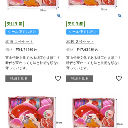
受注生産
受注生産
クール便でお届け
クール便でお届け
本膳 １号セット
本膳 ２号セット
¥
54,740
税込
¥
47,630
税込
価格
価格
富山伝統文化である細工かまぼこ！
富山伝統文化である細工かまぼこ！
時代が変わっても味と技術を頑なに
時代が変わっても味と技術を頑なに
守っています。
守っています。
詳細を見る
詳細を見る