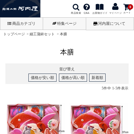
0
カート
商品検索
お買物ガイド
Q&A
マイページ
商品カテゴリ
特集ページ
河内屋について
トップページ
細工蒲鉾セット
本膳
本膳
並び替え
価格が安い順
価格が高い順
新着順
5
件中
1
-
5
件表示