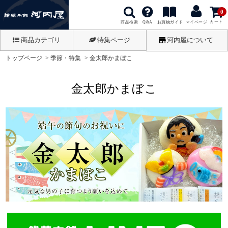
0
カート
商品検索
お買物ガイド
Q&A
マイページ
商品カテゴリ
特集ページ
河内屋について
トップページ
季節・特集
金太郎かまぼこ
金太郎かまぼこ