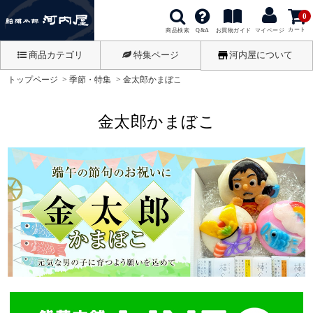
0
カート
商品検索
お買物ガイド
Q&A
マイページ
商品カテゴリ
特集ページ
河内屋について
トップページ
季節・特集
金太郎かまぼこ
金太郎かまぼこ