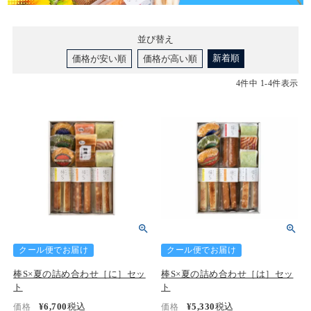
並び替え
新着順
価格が安い順
価格が高い順
4
件中
1
-
4
件表示
クール便でお届け
クール便でお届け
棒S×夏の詰め合わせ［に］セッ
棒S×夏の詰め合わせ［は］セッ
ト
ト
¥
6,700
税込
¥
5,330
税込
価格
価格