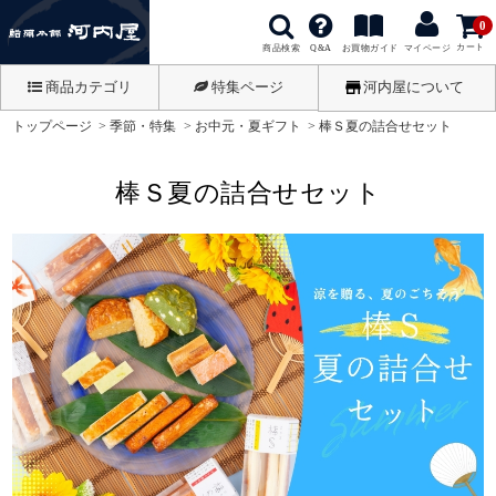
0
カート
商品検索
お買物ガイド
Q&A
マイページ
商品カテゴリ
特集ページ
河内屋について
トップページ
季節・特集
お中元・夏ギフト
棒Ｓ夏の詰合せセット
棒Ｓ夏の詰合せセット