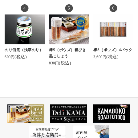
のり佃煮（浅草のり）
棒S（ボウズ）粗びき
棒S（ボウズ）4パック
黒こしょう
(税込)
(税込)
600円
3,600円
(税込)
830円