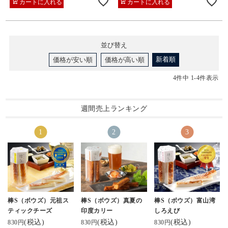
カートに入れる
カートに入れる
並び替え
新着順
価格が安い順
価格が高い順
4
件中
1
-
4
件表示
週間売上ランキング
棒S（ボウズ）元祖ス
棒S（ボウズ）真夏の
棒S（ボウズ）富山湾
ティックチーズ
印度カリー
しろえび
(税込)
(税込)
(税込)
830円
830円
830円