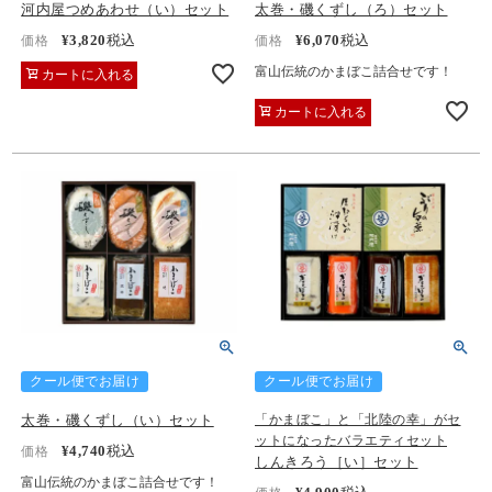
河内屋つめあわせ（い）セット
太巻・磯くずし（ろ）セット
¥
3,820
税込
¥
6,070
税込
価格
価格
富山伝統のかまぼこ詰合せです！
カートに入れる
カートに入れる
クール便でお届け
クール便でお届け
太巻・磯くずし（い）セット
「かまぼこ」と「北陸の幸」がセ
ットになったバラエティセット
¥
4,740
税込
価格
しんきろう［い］セット
富山伝統のかまぼこ詰合せです！