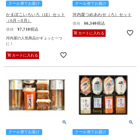
クール便でお届け
クール便でお届け
かまぼこいろいろ（ほ）セット
河内屋つめあわせ（ろ）セット
（6月～8月）
¥
6,340
税込
価格
¥
7,710
税込
価格
カートに入れる
河内屋の人気商品がギュッと一つ
に！
カートに入れる
クール便でお届け
クール便でお届け