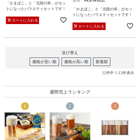
¥
6,650
税込
価格
「かまぼこ」と「北陸の幸」がセッ
トになったバラエティセットです！
「かまぼこ」と「北陸の幸」がセッ
トになったバラエティセットです！
カートに入れる
カートに入れる
並び替え
価格が安い順
価格が高い順
新着順
12
件中
1
-
12
件表示
週間売上ランキング