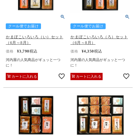
クール便でお届け
クール便でお届け
かまぼこいろいろ（い）セット
かまぼこいろいろ（ろ）セット
（6月～8月）
（6月～8月）
¥
3,790
税込
¥
4,350
税込
価格
価格
河内屋の人気商品がギュッと一つ
河内屋の人気商品がギュッと一つ
に！
に！
カートに入れる
カートに入れる