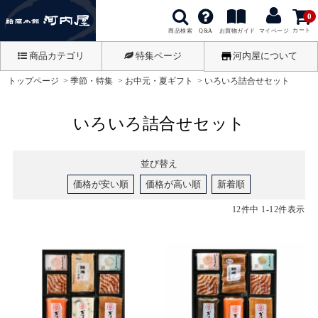
0
カート
商品検索
お買物ガイド
Q&A
マイページ
商品カテゴリ
特集ページ
河内屋について
トップページ
季節・特集
お中元・夏ギフト
いろいろ詰合せセット
いろいろ詰合せセット
並び替え
価格が安い順
価格が高い順
新着順
12
件中
1
-
12
件表示