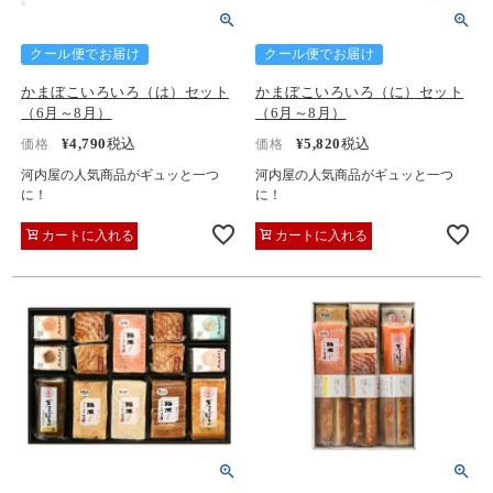
クール便でお届け
クール便でお届け
かまぼこいろいろ（は）セット
かまぼこいろいろ（に）セット
（6月～8月）
（6月～8月）
¥
4,790
税込
¥
5,820
税込
価格
価格
河内屋の人気商品がギュッと一つ
河内屋の人気商品がギュッと一つ
に！
に！
カートに入れる
カートに入れる