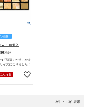
でお届け
ぶんこ10個入
480
税込
の「鮨蒲」が使いやす
サイズになりました！
に入れる
3
件中
1
-
3
件表示