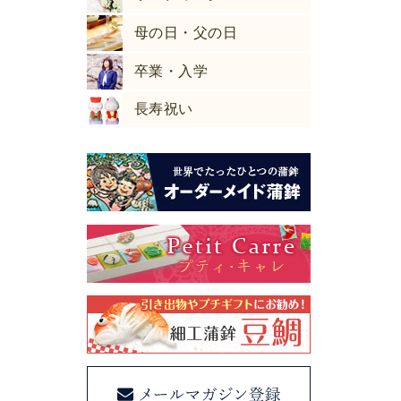
母の日・父の日
卒業・入学
長寿祝い