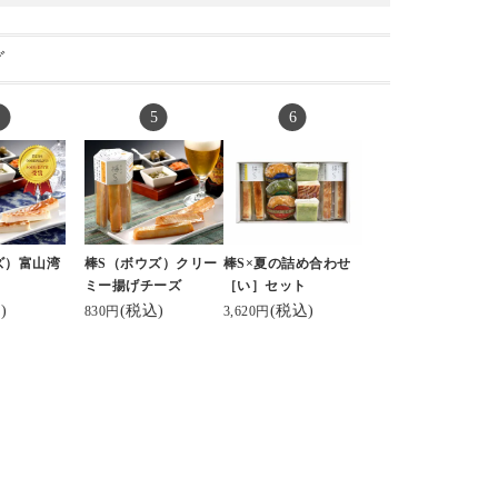
グ
ズ）富山湾
棒S（ボウズ）クリー
棒S×夏の詰め合わせ
ミー揚げチーズ
［い］セット
)
(税込)
(税込)
830円
3,620円