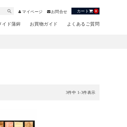
カート
0
マイページ
お問合せ
メイド蒲鉾
お買物ガイド
よくあるご質問
3
件中
1
-
3
件表示