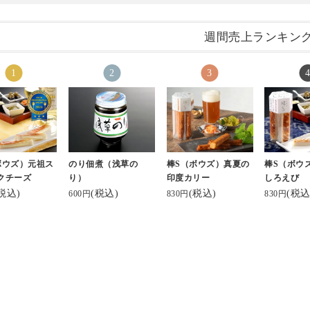
週間売上ランキン
ボウズ）元祖ス
のり佃煮（浅草の
棒S（ボウズ）真夏の
棒S（ボウ
クチーズ
り）
印度カリー
しろえび
税込)
(税込)
(税込)
(税込
600円
830円
830円