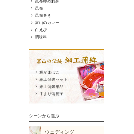
昆布締め刺身
昆布
昆布巻き
富山のカレー
白えび
調味料
鯛かまぼこ
細工蒲鉾セット
細工蒲鉾単品
手まり蒲穂子
シーンから選ぶ
ウェディング