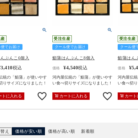
生産
受注生産
受注生産
ル便でお届け
クール便でお届け
クール便
んぶんこ6個入
鮨蒲はんぶんこ8個入
鮨蒲はん
¥
3,410
¥
4,540
¥
5,
税込
税込
価格
価格
伝統の「鮨蒲」が使いやす
河内屋伝統の「鮨蒲」が使いやす
河内屋伝統
切りサイズになりました！
い食べ切りサイズになりました！
い食べ切り
ートに入れる
カートに入れる
カート
び替え
価格が安い順
価格が高い順
新着順