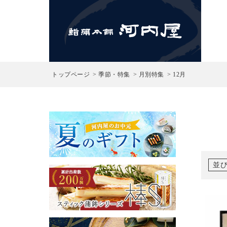
検索
トップページ
季節・特集
月別特集
12月
並