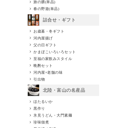
旅の膳(単品)
春の野遊(単品)
詰合せ・ギフト
お歳暮・冬ギフト
河内屋揚げ
父の日ギフト
かまぼこいろいろセット
至福の家飲みスタイル
晩酌セット
河内屋×老舗の味
引出物
北陸・富山の名産品
ほたるいか
黒作り
氷見うどん・大門素麺
珍味佃煮