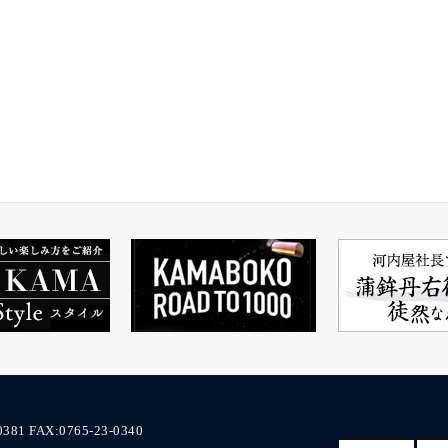
0381
FAX:0765-23-0340