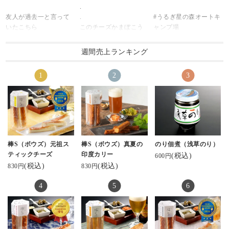
.
い😍
#たべた
友人が過去一と言って
.
#うるぎ星の森オートキ
宝石箱みたい💎✦‧.｡.:
#美味しかったもの
いたこちら
このチーズかまぼこう
ャンプ場
*･:.
#家庭の味
確かに最高に美味しか
めぇ。
#富山グルメ
お味も勿論、これまで
#リクエスト
った
こればっか食べてる( ˙༥˙
#棒s
に数々の受賞をされて
#豚汁
週間売上ランキング
)
#幻の瀧
いるのでお墨付きです(*
#おばんざい
#棒S
まじでおすすめ😋💚
#能作
^^*)
#美味しすぎた
#元祖スティックチーズ
.
#立山のぐい呑
#懐かしい味
#富山
.
秋の実りと味覚を堪能
#源ますのすし
河内屋の「棒S(ボウ
#ソロキャンプ
させていただきます〜
#ますのすし
ズ)」✨
#キャンプ
ありがとうございます
#棒s
元祖スティックチーズ
#コンパクトキャンプ
🥰
#わらび餅
🧀
#ミニマムキャンプ
#わらび大福
(チーズかまぼこです)
#ソロキャンプ飯
#蒲鉾本舗河内屋 #棒s #
#和菓子
棒S（ボウズ）元祖ス
棒S（ボウズ）真夏の
のり佃煮（浅草のり）
北陸のお土産ロングセ
#feuerhand
棒s元祖スティックチー
#和菓子好き
ティックチーズ
印度カリー
(税込)
600円
ラー👏
#キャンプ好きな人と繋
ズ #美しい蒲鉾 sati7.ko
#美味
(税込)
(税込)
830円
830円
みんなも食べてみてね
がりたい
さん✨️ #お取り寄せした
#delicious
ん😚💚
いくらい美味しい
#みなさん
通販でもあるみたい🙈
#ありがとう ♡♡
♡
ありがたや〜(ﾉ_ _)ﾉ
👜マークから覗いてみ