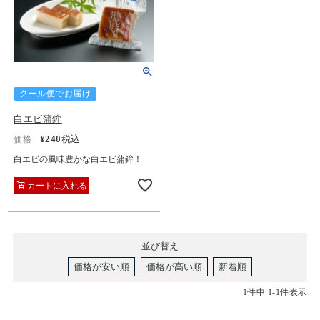
クール便でお届け
白エビ蒲鉾
¥
240
税込
価格
白エビの風味豊かな白エビ蒲鉾！
カートに入れる
並び替え
価格が安い順
価格が高い順
新着順
1
件中
1
-
1
件表示