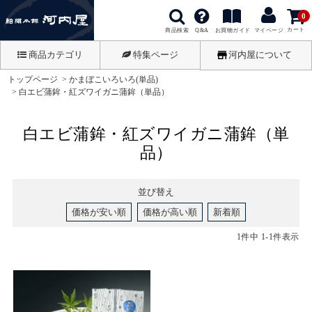
0
カート
商品検索
お買物ガイド
Q&A
マイページ
商品カテゴリ
特集ページ
河内屋について
トップページ
かまぼこいろいろ(単品)
白エビ蒲鉾・紅ズワイガニ蒲鉾（単品）
白エビ蒲鉾・紅ズワイガニ蒲鉾（単
品）
並び替え
価格が安い順
価格が高い順
新着順
1
件中
1
-
1
件表示