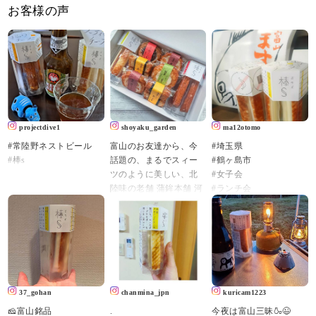
お客様の声
projectdive1
shoyaku_garden
ma12otomo
#常陸野ネストビール
富山のお友達から、今
#埼玉県
#棒s
話題の、まるでスィー
#鶴ヶ島市
ツのように美しい、北
#女子会
陸味の老舗 蒲鉾本舗 河
#ランチ会
内屋さんの
#洋風レストラン
秋季限定創作かまぼこ
#balena
詰め合わせ 【秋の実
#バレーナ
り】
#さつまいものスープ
をいただきました😊
#デミグラスソースハン
バーグ
開けた瞬間、あまりの
37_gohan
chanmina_jpn
kuricam1223
美しさにヾ( 〃∇〃)ﾂ ｷｬ
#お盆休み終了
🧀富山銘品
.
今夜は富山三昧🍶😉
ｰｰｰｯ♡っと叫んだくら
#帰省で