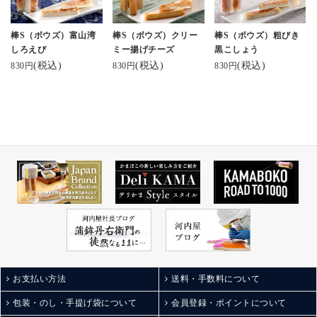
てね☺️
↓↓↓ここからサイト見れ
棒S（ボウズ）富山湾
棒S（ボウズ）クリー
棒S（ボウズ）粗びき
るよ❣️
しろえび
ミー揚げチーズ
黒こしょう
https://www.kamaboko.c
(税込)
(税込)
(税込)
830円
830円
830円
o.jp/
気になる方は是非✨👀
#河内屋#富山#北陸#か
まぼこ
お支払い方法
送料・手数料について
包装・のし・手提げ袋について
会員登録・ポイントについて