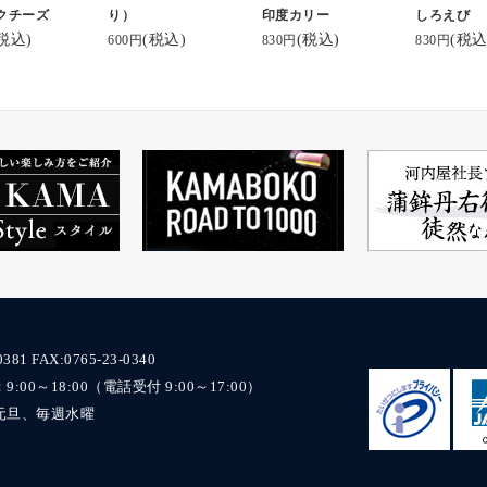
クチーズ
り）
印度カリー
しろえび
こからサイト見
税込)
(税込)
(税込)
(税込
600円
830円
830円
/www.kamabok
方は是非✨👀
#富山#北陸#
こ
0381
FAX:0765-23-0340
00～18:00（電話受付 9:00～17:00）
元旦、毎週水曜