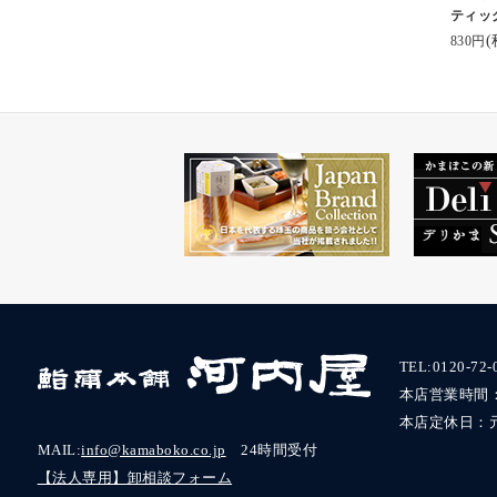
ティッ
チーズ 味もある（5種
#わらび大福
↓↓↓こ
(
830円
セットは4,340円）。
#和菓子
れるよ❣️
ひとつ5本入りなんだ
#和菓子好き
https:/
けど、👶がバクバク食
#美味
o.co.jp/
べて、子供達にも大人
#delicious
気だから、自分の食べ
#みなさん
気になる
る分がないくらいだっ
#ありがとう ♡♡
たよ😅
#河内屋
贈答用にも自宅用にも
かまぼ
お勧めできるお洒落な
お土産だ👍✨
詳しくは公式を→
オンラインショップに
TEL:
0120-72-
もこちらから飛べる
本店営業時間：9:
よ。
kamaboko_jp
本店定休日：
#富山グルメ
MAIL:
info@kamaboko.co.jp
24時間受付
#富山お土産
【法人専用】卸相談フォーム