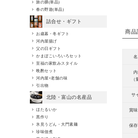
旅の膳(単品)
春の野遊(単品)
詰合せ・ギフト
商品
お歳暮・冬ギフト
河内屋揚げ
父の日ギフト
かまぼこいろいろセット
名
至福の家飲みスタイル
晩酌セット
内
河内屋×老舗の味
（
引出物
サ
北陸・富山の名産品
ほたるいか
賞味
黒作り
氷見うどん・大門素麺
保存
珍味佃煮