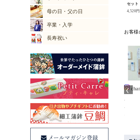
セット
母の日・父の日
4,520円
卒業・入学
お客様
長寿祝い
avida_de_emmi
bisyokutaro
ma12otomo
cha
e
#鮨蒲本舗河内屋
#埼玉県
.
Japan Food Selection
#鶴ヶ島市
.
から大好物が届き
2023で最高位のグラ
#女子会
.
た。
ンプリ金賞を獲得し
#ランチ会
このチ
司は、酢飯のしま
た、鮨蒲本舗河内屋の
#洋風レストラン
めぇ。
合と、鱒のレア度
棒S（ボウズ）。
#balena
こればっ
ャートが作れるの