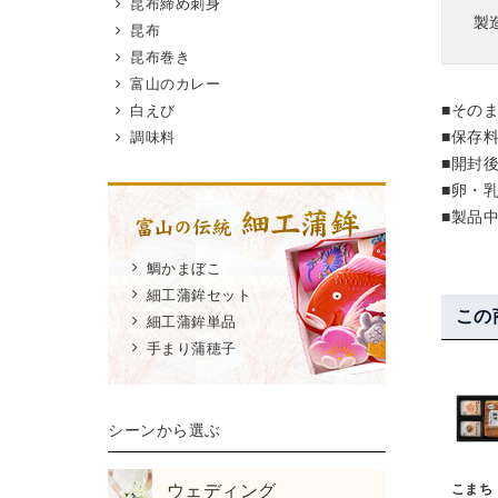
昆布締め刺身
製
昆布
昆布巻き
富山のカレー
■その
白えび
■保存
調味料
■開封
■卵・
■製品
鯛かまぼこ
細工蒲鉾セット
この
細工蒲鉾単品
手まり蒲穂子
シーンから選ぶ
ウェディング
こまち