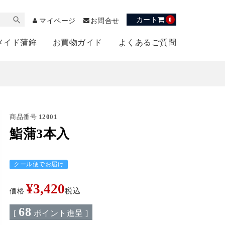
カート
0
マイページ
お問合せ
メイド蒲鉾
お買物ガイド
よくあるご質問
商品番号
12001
鮨蒲3本入
クール便でお届け
¥
3,420
価格
税込
68
[
ポイント進呈 ]