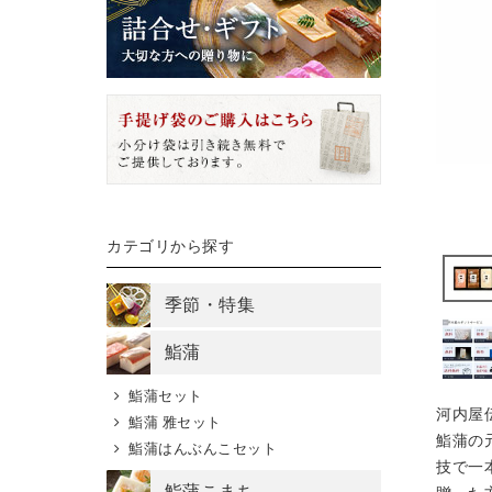
カテゴリから探す
季節・特集
鮨蒲
鮨蒲セット
河内屋
鮨蒲 雅セット
鮨蒲の
鮨蒲はんぶんこセット
技で一
鮨蒲こまち