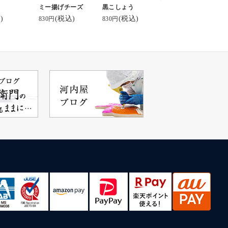
ミー揚げチーズ
黒こしょう
チーズ 味もある（5種
#わらび大福
↓↓↓ここから
)
(税込)
(税込)
830円
830円
セットは4,340円）。
#和菓子
れるよ❣️
ひとつ5本入りなんだ
#和菓子好き
https://www.k
けど、👶がバクバク食
#美味
o.co.jp/
べて、子供達にも大人
#delicious
気だから、自分の食べ
#みなさん
気になる方は是
る分がないくらいだっ
#ありがとう ♡♡
たよ😅
#河内屋#富山
贈答用にも自宅用にも
かまぼこ
お勧めできるお洒落な
お土産だ👍✨
詳しくは公式を→
オンラインショップに
もこちらから飛べる
よ。
kamaboko_jp
#富山グルメ
#富山お土産