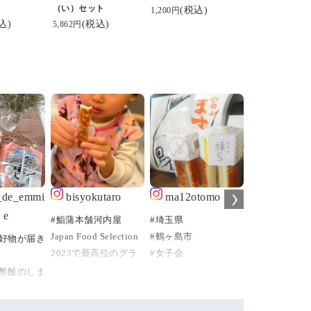
（い）セット
(税込)
1,200円
込)
(税込)
5,862円
a_de_emmi
bisyokutaro
ma12otomo
chanmina
e
#鮨蒲本舗河内屋
#埼玉県
.
Japan Food Selection
#鶴ヶ島市
.
好物が届き
2023で最高位のグラ
#女子会
.
ンプリ金賞を獲得し
#ランチ会
このチーズか
酢飯のしま
た、鮨蒲本舗河内屋の
#洋風レストラン
めぇ。
鱒のレア度
棒S（ボウズ）。
#balena
こればっか食べ
が作れるの