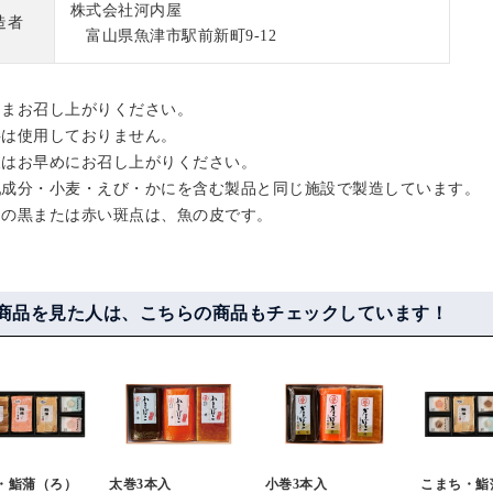
株式会社河内屋
造者
富山県魚津市駅前新町9-12
ままお召し上がりください。
料は使用しておりません。
後はお早めにお召し上がりください。
乳成分・小麦・えび・かにを含む製品と同じ施設で製造しています。
中の黒または赤い斑点は、魚の皮です。
商品を見た人は、こちらの商品もチェックしています！
・鮨蒲（ろ）
太巻3本入
小巻3本入
こまち・鮨