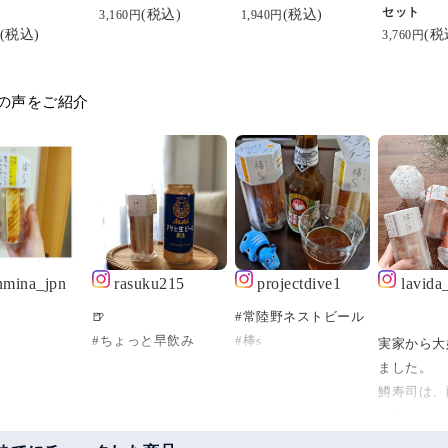
セット
(税込)
(税込)
3,160円
1,940円
(税込)
(税
3,760円
の声をご紹介
nmina_jpn
rasuku215
projectdive1
lavid
🍺
#常陸野ネストビール
#ちょっと早飲み
#棒s
実家から大
ました。
ーズかまぼこう
#ビール#🍺#beer
鱒寿司は、
#チーズステック
り具合と、
か食べてる( ˙
でチャート