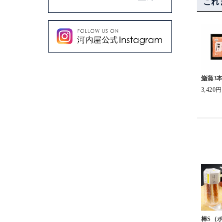
これ
・
#バレーナ
༥˙ )
が、わたしは酢飯
#元祖スティックチー
#さつまいものスープ
まじでお
んでもOK、鱒は
ズ
#デミグラスソースハ
.
で肉厚、なタイプ
#富山湾しろえび
ンバーグ
.
好きです。
#粗びき黒こしょう
河内屋の
は炙りなんかも🌞
#ぴりり唐辛子 各81
#お盆休み終了
ズ)」✨
0円（税込）
#帰省で
元祖ス
鮨蒲3
て富山といえばか
4パック入り（お歳暮
#たべた
🧀
3,420円
こ。
向け箱入り） 3,500
#美味しかったもの
(チーズ
内屋 さんのスティ
円
#家庭の味
北陸の
タイプの #棒s
・
#リクエスト
ラー👏
てもおすすめ。手
本店は魚津にあるが、
#豚汁
みんな
しタンパク質だし
富山駅前のとやマルシ
#おばんざい
ん😚💚
しい。
ェ内にも店舗があるか
#美味しすぎた
通販でも
ら、ちょっとしたお土
#懐かしい味
♡
 #富山グルメ #
産にも使いやすい☝️🙂
#源ますのすし
ありがたや
県 #実家飯 #鱒の
・
#ますのすし
👜マー
 #ヘルシーおやつ
今回は食べなかったけ
#棒s
てね☺️
棒S（
ど、#クリーミー揚げ
#わらび餅