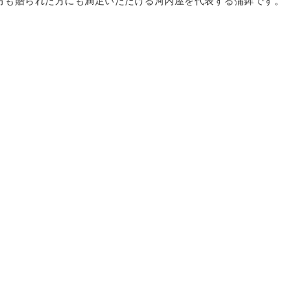
方も贈られた方にも満足いただける河内屋を代表する蒲鉾です。