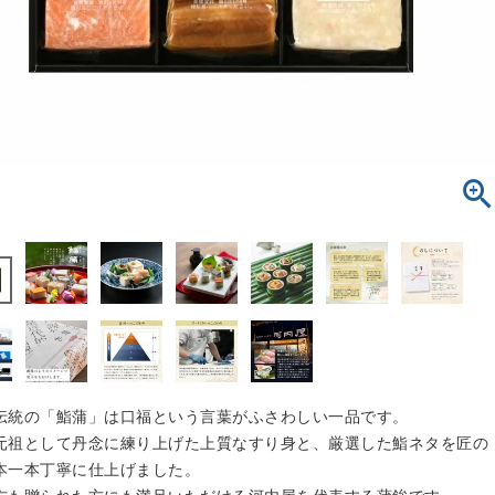
伝統の「鮨蒲」は口福という言葉がふさわしい一品です。
元祖として丹念に練り上げた上質なすり身と、厳選した鮨ネタを匠の
本一本丁寧に仕上げました。