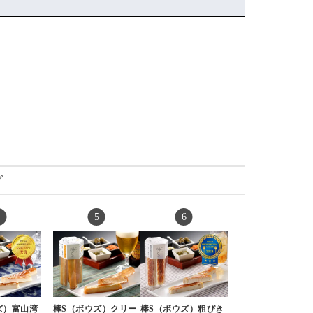
・
#バレーナ
༥˙ )
たしは酢飯
#元祖スティックチー
#さつまいものスープ
まじでおすすめ
OK、鱒は
ズ
#デミグラスソースハ
.
、なタイプ
#富山湾しろえび
ンバーグ
.
す。
#粗びき黒こしょう
河内屋の「棒S
なんかも🌞
#ぴりり唐辛子 各81
#お盆休み終了
ズ)」✨
0円（税込）
#帰省で
元祖スティッ
といえばか
4パック入り（お歳暮
#たべた
🧀
向け箱入り） 3,500
#美味しかったもの
(チーズかまぼ
さんのスティ
円
#家庭の味
北陸のお土産
 #棒s
・
#リクエスト
ラー👏
すすめ。手
グ
本店は魚津にあるが、
#豚汁
みんなも食べ
パク質だし
富山駅前のとやマルシ
#おばんざい
ん😚💚
ェ内にも店舗があるか
#美味しすぎた
通販でもあるみ
ら、ちょっとしたお土
#懐かしい味
♡
山グルメ #
産にも使いやすい☝️🙂
#源ますのすし
ありがたや〜(ﾉ_
家飯 #鱒の
・
#ますのすし
👜マークから
ルシーおやつ
今回は食べなかったけ
#棒s
てね☺️
ズ）富山湾
棒S（ボウズ）クリー
棒S（ボウズ）粗びき
ど、#クリーミー揚げ
#わらび餅