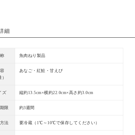
詳細
称
魚肉ねり製品
容
あなご・紅鮭・甘えび
量）
イズ
縦約13.5cm×横約22.0cm×高さ約3.0cm
期限
約3週間
方法
要冷蔵（1℃～10℃で保存してください）