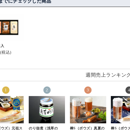
までにチェックした商品
#アサヒ生ビール#黒
ですが、わ
すすめ😋💚
生#asahi#棒s#棒s元祖
はなんでも
スティックチーズ #鮨
レアで肉厚
蒲本舗河内屋 #頂き物
が大好きで
「棒S(ボウ
#練り製品#暮らしの
最近は炙り
コト#暮らしのキロク
.
ティックチーズ
本入
そして富山
(税込)
まぼこ。
かまぼこです)
#河内屋 
お土産ロングセ
ックタイプの
がとてもお
週間売上ランキン
も食べてみてね
軽だしタン
おいしい。
あるみたい🙈
.
#富山 #富
〜(ﾉ_ _)ﾉ
富山県 #実
クから覗いてみ
寿司 #ヘ
ボウズ）元祖ス
のり佃煮（浅草の
棒S（ボウズ）真夏の
棒S（ボウ