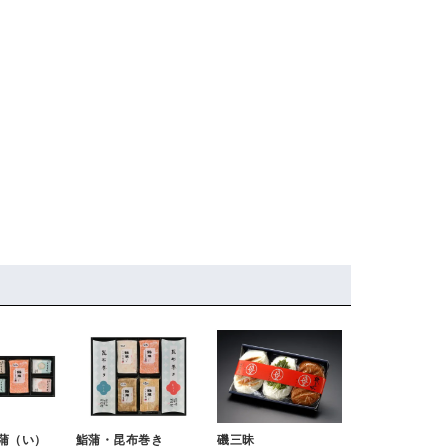
蒲（い）
鮨蒲・昆布巻き
磯三昧