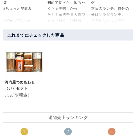
🍺
初めて食べた！めちゃ
🌿
#帰省で
まぼこ。
#ちょっと早飲み
くちゃ美味しかっ
本日のランチ、自分の
#たべた
#河内屋 さんのスティッ
た！！家族全員大喜び
分はサラダランチ。
#美味しかったもの
クタイプの #棒s
#ビール#🍺#beer
☺️また買う。絶対買
サラダはルッコラと、
#家庭の味
がとてもおすすめ。手
#チーズステック
う！鮨蒲本舗河内屋の
リーフレタス、チーズ
#リクエスト
軽だしタンパク質だし
ロングセラー商品らし
かまぼこ、キウイ。
#豚汁
おいしい。
これまでにチェックした商品
#アサヒ生ビール#黒生#
い。知らんかったー
#おばんざい
.
asahi#棒s#棒s元祖ステ
「棒S（ボウズ）」
山盛りのサラダをワシ
#美味しすぎた
#富山 #富山グルメ #富
ィックチーズ #鮨蒲本舗
#ますのすし源#棒S#ボ
ャワシャ食べると、な
#懐かしい味
山県 #実家飯 #鱒の寿司
河内屋 #頂き物#練り製
ウズ#ちーかまの王様
んか身体から毒素が出
#源ますのすし
#ヘルシーおやつ
品#暮らしのコト#暮ら
ていく気がする。
#ますのすし
しのキロク
チーズかまぼこは、元
#棒s
祖スティックチーズ・
#わらび餅
棒S。
河内屋つめあわせ
#わらび大福
ジャパンフードセレク
（い）セット
#和菓子
ションでグランプリを
(税込)
3,820円
#和菓子好き
受賞したもの。
#美味
#delicious
@ kamaboko_jp 鮨蒲本
#みなさん
週間売上ランキング
舗河内屋さまより、い
#ありがとう ♡♡
ただきました。
美味しい蒲鉾です。他
にも種類があるよう