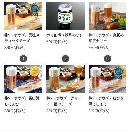
で、そちらも気になり
ます。おしゃれなパケ
もいいですね。美味し
かったです、ごちそう
さまでした。
棒S（ボウズ）元祖ス
のり佃煮（浅草のり）
棒S（ボウズ）真夏の
・
ティックチーズ
印度カリー
(税込)
600円
(税込)
(税込)
830円
830円
・
#鮨蒲本舗河内屋 #かま
ぼこ #棒S #グランプリ
受賞 #富山 #北陸 #お取
り寄せギフト #ギフトに
おすすめ #プレゼントに
おすすめ #スティックチ
棒S（ボウズ）富山湾
棒S（ボウズ）クリー
棒S（ボウズ）粗びき
ーズ #チーズかまぼ
しろえび
ミー揚げチーズ
黒こしょう
こ #サラダランチ
(税込)
(税込)
(税込)
830円
830円
830円
#hm2014ごはん