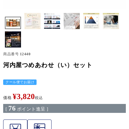
商品番号
12440
河内屋つめあわせ（い）セット
クール便でお届け
¥
3,820
価格
税込
76
[
ポイント進呈 ]