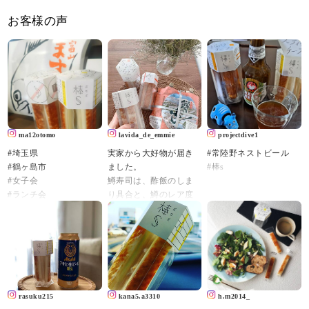
お客様の声
ma12otomo
lavida_de_emmie
projectdive1
#埼玉県
実家から大好物が届き
#常陸野ネストビール
#鶴ヶ島市
ました。
#棒s
#女子会
鱒寿司は、酢飯のしま
#ランチ会
り具合と、鱒のレア度
#洋風レストラン
でチャートが作れるの
#balena
ですが、わたしは酢飯
#バレーナ
はなんでもOK、鱒はレ
#さつまいものスープ
アで肉厚、なタイプが
#デミグラスソースハン
大好きです。
バーグ
最近は炙りなんかも🌞
.
rasuku215
kana5.a3310
h.m2014_
#お盆休み終了
そして富山といえばか