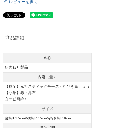
レビューを書く
商品詳細
名称
魚肉ねり製品
内容（量）
【棒Ｓ】元祖スティックチーズ・粗びき黒しょう
【小巻】赤・昆布
白エビ蒲鉾3
サイズ
縦約14.5cm×横約27.5cm×高さ約7.0cm
賞味期限