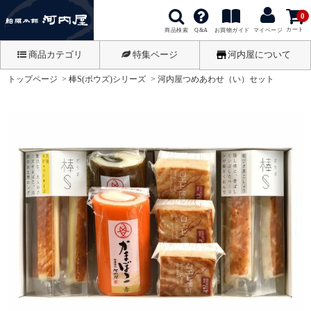
0
カート
商品検索
お買物ガイド
Q&A
マイページ
商品カテゴリ
特集ページ
河内屋について
トップページ
棒S(ボウズ)シリーズ
河内屋つめあわせ（い）セット