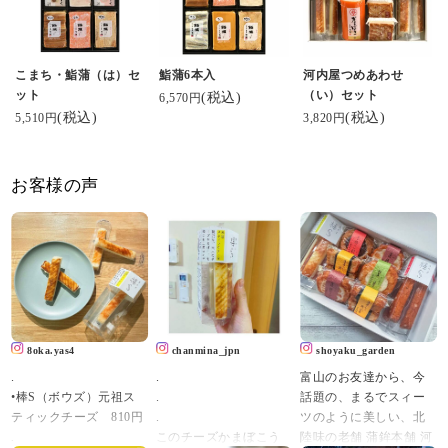
こまち・鮨蒲（は）セ
鮨蒲6本入
河内屋つめあわせ
ット
（い）セット
(税込)
6,570円
(税込)
(税込)
5,510円
3,820円
お客様の声
8oka.yas4
chanmina_jpn
shoyaku_garden
.
.
富山のお友達から、今
•棒S（ボウズ）元祖ス
.
話題の、まるでスィー
ティックチーズ 810円
.
ツのように美しい、北
.
このチーズかまぼこう
陸味の老舗 蒲鉾本舗 河