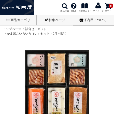
0
カート
商品検索
お買物ガイド
Q&A
マイページ
商品カテゴリ
特集ページ
河内屋について
トップページ
詰合せ・ギフト
かまぼこいろいろ（い）セット（6月～8月）