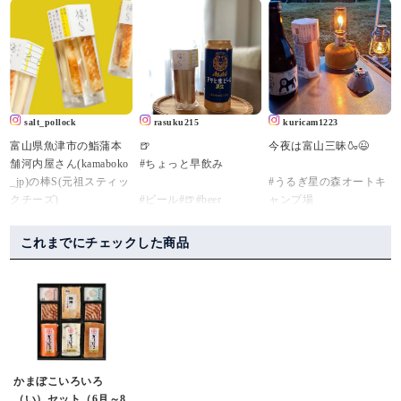
可愛らしいスティック
めぇ。
内屋さんの
タイプのチーズかまぼ
こればっか食べてる( ˙༥˙
秋季限定創作かまぼこ
こを発見！
)
詰め合わせ 【秋の実
てことで早速お取り寄
まじでおすすめ😋💚
り】
せ。
.
をいただきました😊
かまぼこ専門店「河内
.
屋」さんが開発したス
河内屋の「棒S(ボウ
開けた瞬間、あまりの
salt_pollock
rasuku215
kuricam1223
ティックかまぼこシリ
ズ)」✨
美しさにヾ( 〃∇〃)ﾂ ｷｬ
富山県魚津市の鮨蒲本
🍺
今夜は富山三昧🍶😉
ーズ「棒S（ボウズ）」
元祖スティックチーズ
ｰｰｰｯ♡っと叫んだくら
舗河内屋さん(kamaboko
#ちょっと早飲み
の中から
🧀
い😍
_jp)の棒S(元祖スティッ
#うるぎ星の森オートキ
たっぷり濃厚なチーズ
(チーズかまぼこです)
宝石箱みたい💎✦‧.｡.:
クチーズ)
#ビール#🍺#beer
ャンプ場
がサンドされた
北陸のお土産ロングセ
*･:.
#チーズステック
#富山グルメ
スティックチーズを。
ラー👏
お味も勿論、これまで
美味しさはもちろんで
#棒s
チーズかまぼこ大好き
みんなも食べてみてね
に数々の受賞をされて
これまでにチェックした商品
すが、クリエイティブ
#アサヒ生ビール#黒生#
#幻の瀧
♡
ん😚💚
いるのでお墨付きです(*
ユニットKIGI(kigi.info)
asahi#棒s#棒s元祖ステ
#能作
というか練り物とチー
通販でもあるみたい🙈
^^*)
によるネーミング・パ
ィックチーズ #鮨蒲本舗
#立山のぐい呑
ズの組み合わせって間
♡
ッケージなどのデザイ
河内屋 #頂き物#練り製
違いないやつ。
ありがたや〜(ﾉ_ _)ﾉ
秋の実りと味覚を堪能
ンがとても好きな商
品#暮らしのコト#暮ら
#ソロキャンプ
可愛らしい六角形をし
👜マークから覗いてみ
させていただきます〜
品。
しのキロク
#キャンプ
たパッケージの中に個
てね☺️
ありがとうございます
#コンパクトキャンプ
包装になったチーズか
🥰
昨夜放送された日本テ
#ミニマムキャンプ
かまぼこいろいろ
まぼこ。
↓↓↓ここからサイト見れ
レビ系『秘密のケンミ
#ソロキャンプ飯
（い）セット（6月～8