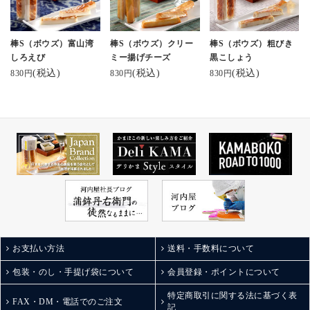
父さんまで
老若男女問わずおすす
めできちゃう！
棒S（ボウズ）富山湾
棒S（ボウズ）クリー
棒S（ボウズ）粗びき
ジャパン・フード・セ
しろえび
ミー揚げチーズ
黒こしょう
レクションでグランプ
(税込)
(税込)
(税込)
830円
830円
830円
リを受賞したのも納
得。
他にも粗挽き黒こしょ
うや唐辛子、富山湾し
ろえびに揚げチーズな
ど。
棒Sシリーズは全部で5
種類あるそう！
どれもこれも美味しそ
うすぎる組み合わせ。
甘いものは苦手って方
への贈り物や手土産に
も最適◎
お支払い方法
送料・手数料について
また自分用にもお取り
寄せしたいなぁ。
包装・のし・手提げ袋について
会員登録・ポイントについて
ごちそうさまでした。
特定商取引に関する法に基づく表
.
FAX・DM・電話でのご注文
記