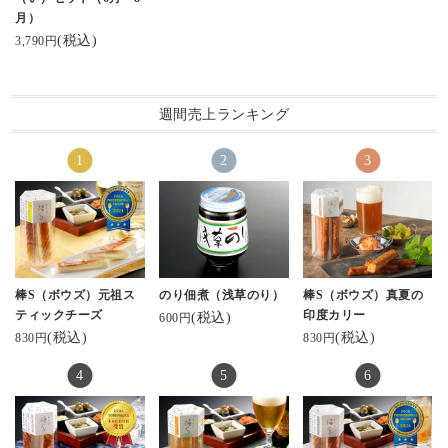
かまぼことは思えない
るよ❣️
#蒲鉾本舗河内屋 #棒s #
ンSHOW極』にて紹介
#feuerhand
月）
スタイリッシュでかっ
https://www.kamaboko.c
棒s元祖スティックチー
されていました。視聴
#キャンプ好きな人と繋
(税込)
3,790円
こいいパッケージにき
o.jp/
ズ #美しい蒲鉾 sati7.ko
しながらいただきまし
がりたい
ゅん。
さん✨️ #お取り寄せした
た😊
一つ一つ個包装になっ
気になる方は是非✨👀
いくらい美味しい
てるのも嬉しい！
週間売上ランキング
#鮨蒲本舗河内屋 #棒S #
もちろん見た目だけじ
#河内屋#富山#北陸#か
元祖スティックチーズ #
ゃなく、お味も◎
まぼこ
スティックかまぼこ #KI
特注でオーダーされた
GI #パッケージデザイン
すり身と厳選した素材
#富山名産 #富山のかま
を合わせて仕上げられ
ぼこ #富山ソウルフード
たスティックかまぼこ
#魚津市 #魚津 #蒲鉾 #か
は絶品！
まぼこ #魚肉練り製品 #
優しいかまぼこの風味
かまぼこのある暮らし
とたっぷりサンドされ
棒S（ボウズ）元祖ス
のり佃煮（浅草のり）
棒S（ボウズ）真夏の
た濃厚なチーズがぴっ
ティックチーズ
印度カリー
(税込)
600円
たりすぎて♡
(税込)
(税込)
830円
830円
お酒のお供にももちろ
ん。
おかずとしても◎
なんならお弁当のおか
ずにも◎
小さなお子さんからお