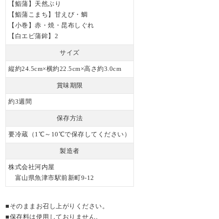
【鮨蒲】天然ぶり
【鮨蒲こまち】甘えび・鯛
【小巻】赤・焼・昆布しぐれ
【白エビ蒲鉾】2
サイズ
縦約24.5cm×横約22.5cm×高さ約3.0cm
賞味期限
約3週間
保存方法
要冷蔵（1℃～10℃で保存してください）
製造者
株式会社河内屋
富山県魚津市駅前新町9-12
■そのままお召し上がりください。
■保存料は使用しておりません。