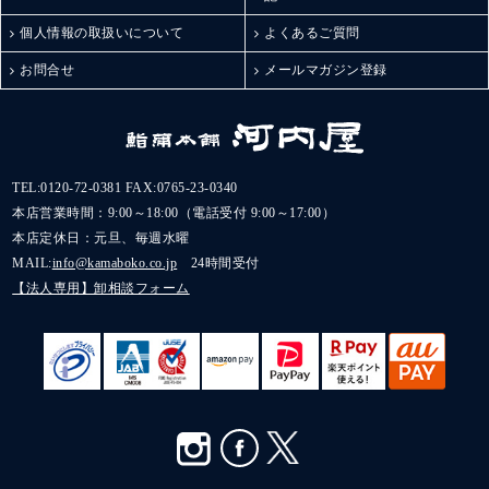
#ギフトにおすすめ#お
取り寄せグルメ#富山観
個人情報の取扱いについて
よくあるご質問
光#金沢観光#お酒に合
う#棒S#おつまみメニュ
お問合せ
メールマガジン登録
ー#かまぼこ#棒s元祖ス
ティックチーズ#スティ
ックチーズ#チーズかま
ぼこ#チーズ蒲鉾#蒲鉾#
元祖スティックチーズ#
TEL:
0120-72-0381
FAX:0765-23-0340
ボウズ#河内屋#鮨蒲本
本店営業時間：9:00～18:00（電話受付 9:00～17:00）
舗河内屋#鮨蒲本舗#ス
本店定休日：元旦、毎週水曜
ティックかまぼこ#ステ
MAIL:
info@kamaboko.co.jp
24時間受付
ィック蒲鉾#かまぼこ専
【法人専用】卸相談フォーム
門店#蒲鉾専門店#おつ
まみ#お酒の肴#おかや
すお取り寄せ#お取り寄
せ#お取寄せ#お取り寄
せ蒲鉾#お取寄せグルメ
#お取り寄せかまぼこ
PR kamaboko_jp