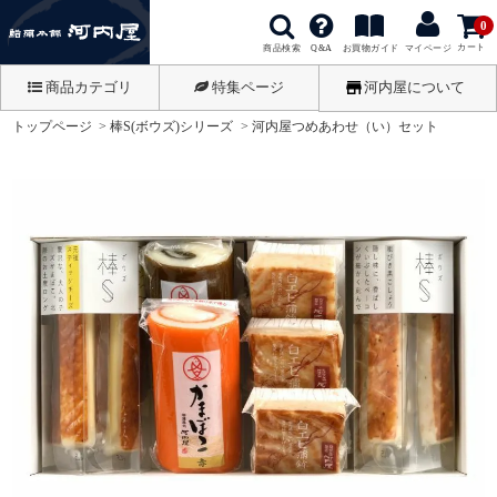
0
カート
商品検索
お買物ガイド
Q&A
マイページ
商品カテゴリ
特集ページ
河内屋について
トップページ
棒S(ボウズ)シリーズ
河内屋つめあわせ（い）セット