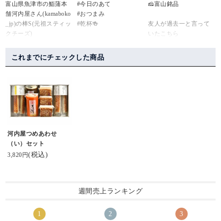
富山県魚津市の鮨蒲本
#今日のあて
🧀富山銘品
ｰｰｰｯ♡っと叫んだくら
舗河内屋さん(kamaboko
#おつまみ
い😍
_jp)の棒S(元祖スティッ
#乾杯🍻
友人が過去一と言って
宝石箱みたい💎✦‧.｡.:
クチーズ)
いたこちら
*･:.
確かに最高に美味しか
お味も勿論、これまで
美味しさはもちろんで
こんばんは😃🌃
った
に数々の受賞をされて
これまでにチェックした商品
すが、クリエイティブ
いるのでお墨付きです(*
ユニットKIGI(kigi.info)
今夜は #スティックチ
#棒S
^^*)
によるネーミング・パ
ーズかまぼこ
#元祖スティックチーズ
ッケージなどのデザイ
#棒sボウズ 片手に乾
#富山
秋の実りと味覚を堪能
ンがとても好きな商
杯～🍺♪
させていただきます〜
品。
#ヘルシー で #お手
ありがとうございます
軽 なおつまみ❣️
🥰
昨夜放送された日本テ
河内屋つめあわせ
レビ系『秘密のケンミ
噛んだ時にチーズのと
（い）セット
#蒲鉾本舗河内屋 #棒s #
ンSHOW極』にて紹介
ろっと感が
(税込)
3,820円
棒s元祖スティックチー
されていました。視聴
堪らなく美味しい😋
ズ #美しい蒲鉾 sati7.ko
しながらいただきまし
さん✨️ #お取り寄せした
た😊
お酒も進みます🤭
いくらい美味しい
週間売上ランキング
#鮨蒲本舗河内屋 #棒S #
#ビール進む #チーズ
元祖スティックチーズ #
がとろ
スティックかまぼこ #KI
#北陸のお土産ロングセ