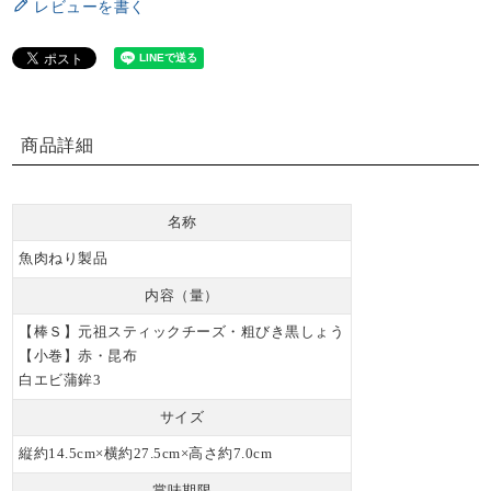
レビューを書く
商品詳細
名称
魚肉ねり製品
内容（量）
【棒Ｓ】元祖スティックチーズ・粗びき黒しょう
【小巻】赤・昆布
白エビ蒲鉾3
サイズ
縦約14.5cm×横約27.5cm×高さ約7.0cm
賞味期限