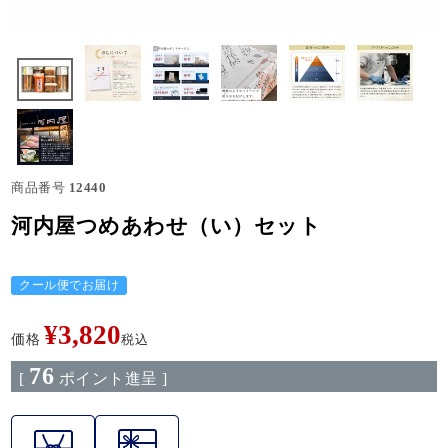
商品番号
12440
河内屋つめあわせ（い）セット
クール便でお届け
¥
3,820
価格
税込
76
[
ポイント進呈 ]