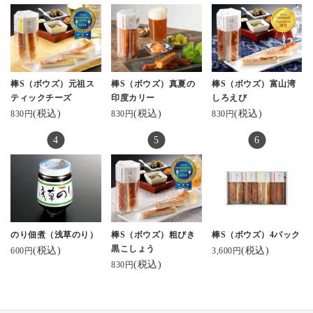
GI #パッケージデザイン
ラー
#富山名産 #富山のかま
#河内屋 #酒のあて #
ぼこ #富山ソウルフード
酒スタグラム
#魚津市 #魚津 #蒲鉾 #か
#保存料無添加 #プレ
まぼこ #魚肉練り製品 #
ゼントに #お土産に
かまぼこのある暮らし
PR kamaboko_jp
棒S（ボウズ）元祖ス
棒S（ボウズ）真夏の
棒S（ボウズ）富山湾
#ギフトにおすすめ #お
ティックチーズ
印度カリー
しろえび
取り寄せグルメ #富山観
(税込)
(税込)
(税込)
830円
830円
830円
光 #金沢観光 #お酒に合
う #棒S #おつまみメニ
ュー #かまぼこ
のり佃煮（浅草のり）
棒S（ボウズ）粗びき
棒S（ボウズ）4パック
黒こしょう
(税込)
(税込)
600円
3,600円
(税込)
830円