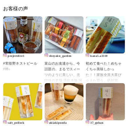
お客様の声
projectdive1
shoyaku_garden
kana5.a3310
#常陸野ネストビール
富山のお友達から、今
初めて食べた！めちゃ
#棒s
話題の、まるでスィー
くちゃ美味しかっ
ツのように美しい、北
た！！家族全員大喜び
陸味の老舗 蒲鉾本舗 河
☺️また買う。絶対買
内屋さんの
う！鮨蒲本舗河内屋の
秋季限定創作かまぼこ
ロングセラー商品らし
詰め合わせ 【秋の実
い。知らんかったー
り】
「棒S（ボウズ）」
をいただきました😊
#ますのすし源#棒S#ボ
ウズ#ちーかまの王様
開けた瞬間、あまりの
salt_pollock
akiakiponda
37_gohan
美しさにヾ( 〃∇〃)ﾂ ｷｬ