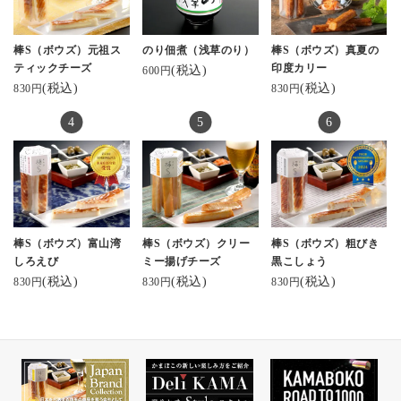
おすすめ #スティックチ
ゼントに #お土産に
棒s元祖スティックチー
ーズ #チーズかまぼ
PR kamaboko_jp
ズ #美しい蒲鉾 sati7.ko
こ #サラダランチ
#ギフトにおすすめ #お
さん✨️ #お取り寄せした
棒S（ボウズ）元祖ス
のり佃煮（浅草のり）
棒S（ボウズ）真夏の
#hm2014ごはん
取り寄せグルメ #富山観
いくらい美味しい
ティックチーズ
印度カリー
(税込)
600円
光 #金沢観光 #お酒に合
(税込)
(税込)
830円
830円
う #棒S #おつまみメニ
ュー #かまぼこ
棒S（ボウズ）富山湾
棒S（ボウズ）クリー
棒S（ボウズ）粗びき
しろえび
ミー揚げチーズ
黒こしょう
(税込)
(税込)
(税込)
830円
830円
830円