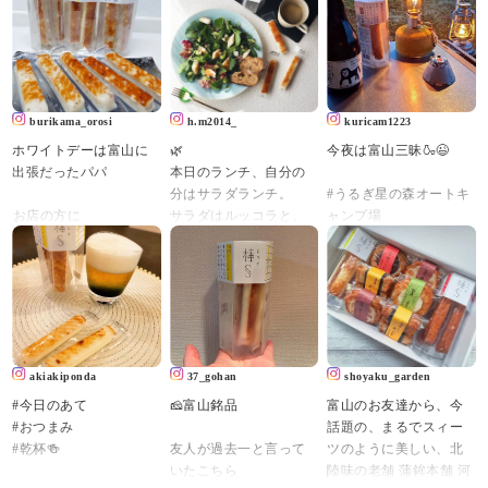
burikama_orosi
h.m2014_
kuricam1223
ホワイトデーは富山に
🌿
今夜は富山三昧🍶😉
出張だったパパ⁡⁡⁡⁡
本日のランチ、自分の
分はサラダランチ。
#うるぎ星の森オートキ
⁡お店の方に
サラダはルッコラと、
ャンプ場
⁡【ホワイトデー⁡にめっ
リーフレタス、チーズ
#富山グルメ
ちゃ⁡おすすめです！】⁡
かまぼこ、キウイ。
#棒s
⁡と、言われ⁡
#幻の瀧
⁡⁡
山盛りのサラダをワシ
#能作
⁡現地から送ってくれた
ャワシャ食べると、な
#立山のぐい呑
【棒s(ボウズ)】
んか身体から毒素が出
⁡めっちゃ美味しい～♥ネ
ていく気がする。
#ソロキャンプ
akiakiponda
37_gohan
shoyaku_garden
ーミングも良き笑⁡
チーズかまぼこは、元
#キャンプ
#今日のあて
🧀富山銘品
富山のお友達から、今
⁡⁡
祖スティックチーズ・
#コンパクトキャンプ
#おつまみ
話題の、まるでスィー
⁡…でも
棒S。
#ミニマムキャンプ
#乾杯🍻
友人が過去一と言って
ツのように美しい、北
⁡⁡
ジャパンフードセレク
#ソロキャンプ飯
いたこちら
陸味の老舗 蒲鉾本舗 河
🎶世界じゃそれを土産
ションでグランプリを
#feuerhand