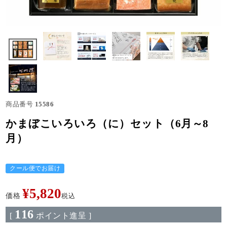
商品番号
15586
かまぼこいろいろ（に）セット（6月～8
月）
クール便でお届け
¥
5,820
価格
税込
116
[
ポイント進呈 ]