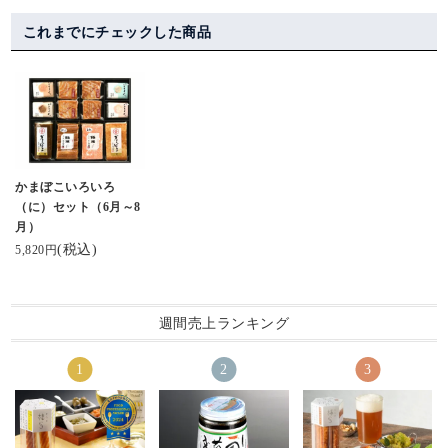
確かに最高に美味しか
内屋さんの
と言うんだぜ🎶⁡
受賞したもの。
#キャンプ好きな人と繋
こんばんは😃🌃
った
秋季限定創作かまぼこ
⁡⁡
がりたい
これまでにチェックした商品
詰め合わせ 【秋の実
#ホワイトデー #チーか
@ kamaboko_jp 鮨蒲本
今夜は #スティックチ
#棒S
り】
ま ⁡
舗河内屋さまより、い
ーズかまぼこ
#元祖スティックチーズ
をいただきました😊
⁡#棒s #ボウズ⁡ #河内屋 #
ただきました。
#棒sボウズ 片手に乾
#富山
富山 #魚津
美味しい蒲鉾です。他
杯～🍺♪
開けた瞬間、あまりの
#大正解 #優勝 #ブラッ
にも種類があるよう
#ヘルシー で #お手
美しさにヾ( 〃∇〃)ﾂ ｷｬ
クペッパー
で、そちらも気になり
軽 なおつまみ❣️
ｰｰｰｯ♡っと叫んだくら
ます。おしゃれなパケ
い😍
かまぼこいろいろ
もいいですね。美味し
噛んだ時にチーズのと
宝石箱みたい💎✦‧.｡.:
（に）セット（6月～8
かったです、ごちそう
ろっと感が
*･:.
月）
さまでした。
堪らなく美味しい😋
お味も勿論、これまで
(税込)
5,820円
に数々の受賞をされて
・
お酒も進みます🤭
いるのでお墨付きです(*
^^*)
・
週間売上ランキング
#ビール進む #チーズ
がとろ
秋の実りと味覚を堪能
#鮨蒲本舗河内屋 #かま
#北陸のお土産ロングセ
させていただきます〜
ぼこ #棒S #グランプリ
ラー
ありがとうございます
受賞 #富山 #北陸 #お取
#河内屋 #酒のあて #
🥰
り寄せギフト #ギフトに
酒スタグラム
おすすめ #プレゼントに
#保存料無添加 #プレ
#蒲鉾本舗河内屋 #棒s #