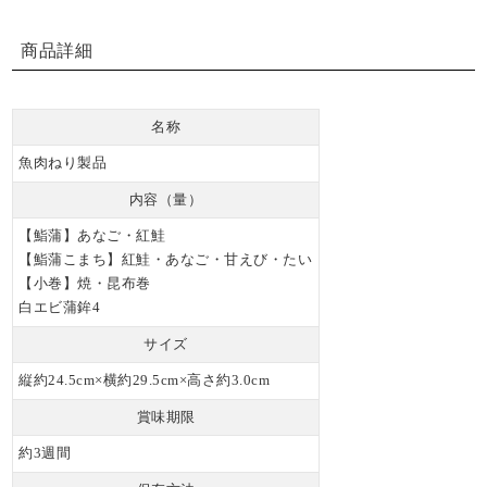
商品詳細
名称
魚肉ねり製品
内容（量）
【鮨蒲】あなご・紅鮭
【鮨蒲こまち】紅鮭・あなご・甘えび・たい
【小巻】焼・昆布巻
白エビ蒲鉾4
サイズ
縦約24.5cm×横約29.5cm×高さ約3.0cm
賞味期限
約3週間