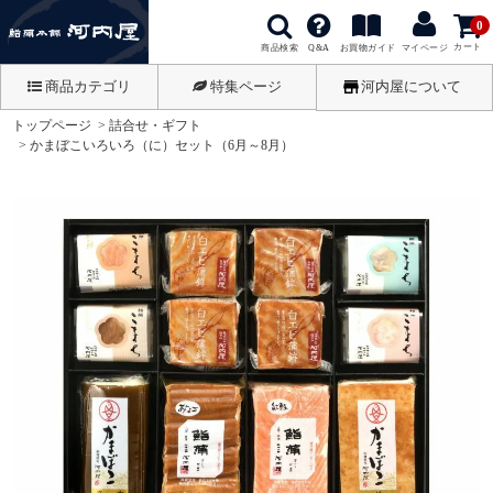
0
カート
商品検索
お買物ガイド
Q&A
マイページ
商品カテゴリ
特集ページ
河内屋について
トップページ
詰合せ・ギフト
かまぼこいろいろ（に）セット（6月～8月）