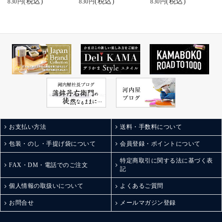
(税込)
(税込)
(税込)
830円
830円
830円
#富山お土産
お取り寄せしたくなっ
#富山テイクアウト
てきたー
#鮨蒲本舗河内屋とやマ
ルシェ店
#おうちのみ #おうち居
#棒s
酒屋 #家呑み #酒のつま
#棒sシリーズ
み #酒の肴 #河内屋のか
#ボウズ
まぼこ #富山土産 #富山
#お歳暮
のお土産 #ひとり飲み #
#お歳暮ギフト
ぼっち呑み
#お歳暮向け
#japanfoodselectionグラ
ンプリ受賞
#富山ステーションシテ
お支払い方法
送料・手数料について
ィアンバサダー
#富山駅前あそび
包装・のし・手提げ袋について
会員登録・ポイントについて
#とやマルシェ
#子連れグルメ富山
特定商取引に関する法に基づく表
FAX・DM・電話でのご注文
記
#富山駅前グルメ
#富山テイクアウトグル
個人情報の取扱いについて
よくあるご質問
メ
#美食倶楽部活動記録
お問合せ
メールマガジン登録
#今週のでぶ活
#アン活