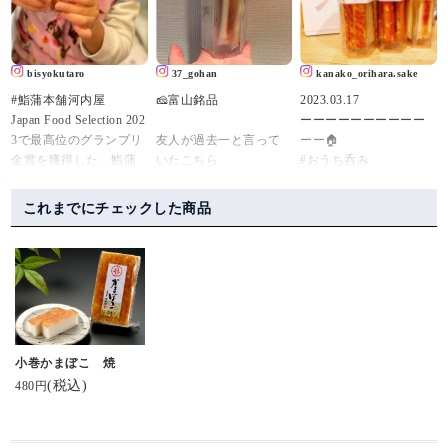
⁡⁡
山盛りのサラダをワシ
ユニットKIGI(kigi.info)
⁡現地から送ってくれた
ャワシャ食べると、な
によるネーミング・パ
【棒s(ボウズ)】
んか身体から毒素が出
ッケージなどのデザイ
⁡めっちゃ美味しい～♥ネ
ていく気がする。
ンがとても好きな商
bisyokutaro
37_gohan
kanako_orihara.sake
ーミングも良き笑⁡
チーズかまぼこは、元
品。
#鮨蒲本舗河内屋
🧀富山銘品
2023.03.17
⁡⁡
祖スティックチーズ・
Japan Food Selection 202
ーーーーーーーーーー
⁡…でも
棒S。
昨夜放送された日本テ
3で最高位のグランプリ
友人が過去一と言って
ーー🏠
⁡⁡
ジャパンフードセレク
レビ系『秘密のケンミ
金賞を獲得した、鮨蒲
いたこちら
#おうち呑み
🎶世界じゃそれを土産
ションでグランプリを
ンSHOW極』にて紹介
本舗河内屋の棒S（ボウ
確かに最高に美味しか
🏠ーーーーーーーーー
と言うんだぜ🎶⁡
受賞したもの。
されていました。視聴
ズ）。
った
ーー
⁡⁡
しながらいただきまし
これまでにチェックした商品
・
#ホワイトデー #チーか
@ kamaboko_jp 鮨蒲本
た😊
#元祖スティックチーズ
#棒S
私事ですが本日#mybirth
ま ⁡
舗河内屋さまより、い
#富山湾しろえび
#元祖スティックチーズ
day です。
⁡#棒s #ボウズ⁡ #河内屋 #
ただきました。
#鮨蒲本舗河内屋 #棒S #
#粗びき黒こしょう
#富山
（↑昔こんな名前の雑誌
富山 #魚津
美味しい蒲鉾です。他
元祖スティックチーズ #
#ぴりり唐辛子 各810
あったな‼︎）
#大正解 #優勝 #ブラッ
にも種類があるよう
スティックかまぼこ #KI
円（税込）
クペッパー
で、そちらも気になり
GI #パッケージデザイン
4パック入り（お歳暮向
近年いただける誕プレ
ます。おしゃれなパケ
#富山名産 #富山のかま
け箱入り） 3,500円
は
小巻かまぼこ 焼
もいいですね。美味し
ぼこ #富山ソウルフード
・
お酒かおつまみが多い
(税込)
480円
かったです、ごちそう
#魚津市 #魚津 #蒲鉾 #か
本店は魚津にあるが、
🤣笑
さまでした。
まぼこ #魚肉練り製品 #
富山駅前のとやマルシ
かまぼこのある暮らし
ェ内にも店舗があるか
📷は15年ほど付き合い
・