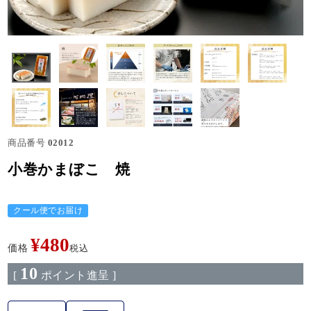
商品番号
02012
小巻かまぼこ 焼
クール便でお届け
¥
480
価格
税込
10
[
ポイント進呈 ]