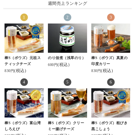
週間売上ランキング
ら、ちょっとしたお土
のある
産にも使いやすい☝️🙂
友人からいただきまし
・
・
た💡
今回は食べなかったけ
さすが…わたしの好み
#鮨蒲本舗河内屋 #かま
ど、#クリーミー揚げチ
のリサーチが完璧だわ
ぼこ #棒S #グランプリ
ーズ 味もある（5種セッ
🫢
受賞 #富山 #北陸 #お取
トは4,340円）。
り寄せギフト #ギフトに
ひとつ5本入りなんだけ
#河内屋かまぼこ #棒S
おすすめ #プレゼントに
ど、👶がバクバク食べ
おすすめ #スティックチ
て、子供達にも大人気
宮城に住んでると笹か
棒S（ボウズ）元祖ス
のり佃煮（浅草のり）
棒S（ボウズ）真夏の
ーズ #チーズかまぼ
だから、自分の食べる
まがあるので
ティックチーズ
印度カリー
(税込)
600円
こ #サラダランチ
分がないくらいだった
かまぼこ自体はかなり
(税込)
(税込)
830円
830円
#hm2014ごはん
よ😅
お馴染みだけど、
贈答用にも自宅用にも
富山にこんなおしゃれ
お勧めできるお洒落な
な蒲鉾があるとは！
お土産だ👍✨
詳しくは公式を→
今日も先日UPした青森
オンラインショップに
のお酒の呑み比べを
もこちらから飛べる
してたので、早速おつ
よ。
まみにしました😆
棒S（ボウズ）富山湾
棒S（ボウズ）クリー
棒S（ボウズ）粗びき
kamaboko_jp
しろえび
ミー揚げチーズ
黒こしょう
#富山グルメ
めちゃ美味い❣️🥰