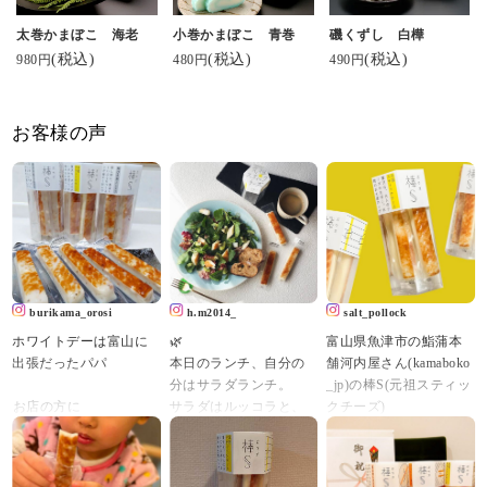
太巻かまぼこ 海老
小巻かまぼこ 青巻
磯くずし 白樺
(税込)
(税込)
(税込)
980円
480円
490円
お客様の声
burikama_orosi
h.m2014_
salt_pollock
ホワイトデーは富山に
🌿
富山県魚津市の鮨蒲本
出張だったパパ⁡⁡⁡⁡
本日のランチ、自分の
舗河内屋さん(kamaboko
分はサラダランチ。
_jp)の棒S(元祖スティッ
⁡お店の方に
サラダはルッコラと、
クチーズ)
⁡【ホワイトデー⁡にめっ
リーフレタス、チーズ
ちゃ⁡おすすめです！】⁡
かまぼこ、キウイ。
美味しさはもちろんで
⁡と、言われ⁡
すが、クリエイティブ