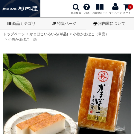
0
カート
商品検索
お買物ガイド
Q&A
マイページ
商品カテゴリ
特集ページ
河内屋について
トップページ
かまぼこいろいろ(単品)
小巻かまぼこ（単品）
小巻かまぼこ 焼