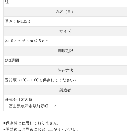
鮭
内容（量）
重さ：約135ｇ
サイズ
約10ｃｍ×6ｃｍ×2.5ｃｍ
賞味期限
約3週間
保存方法
要冷蔵（1℃～10℃で保存してください）
製造者
株式会社河内屋
富山県魚津市駅前新町9-12
■保存料は使用しておりません。
■開封後はお早めにお召し上がりください。