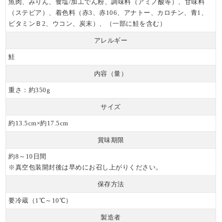
魚肉、みりん、食塩/加工でん粉、調味料（アミノ酸等）、甘味料
（ステビア）、着色料（赤3、赤106、アナトー、カロチン、青1、
ビタミンＢ2、ウコン、炭末）、（一部に鮭を含む）
アレルギー
鮭
内容（量）
重さ：約350g
サイズ
約13.5cm×約17.5cm
賞味期限
約8～10日間
※真空包装開封後は早めにお召し上がりください。
保存方法
要冷蔵（1℃～10℃）
製造者