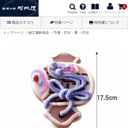
0
カート
商品検索
お買物ガイド
Q&A
マイページ
商品カテゴリ
特集ページ
河内屋について
トップページ
細工蒲鉾単品
巾着・打出・蓑
打出