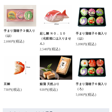
手まり蒲穂子３個入り
起し鯛 ＮＯ．１０
手まり蒲穂子６個入り
（は）
（化粧箱には入りませ
（は）
(税込)
2,660円
ん）
(税込)
5,090円
(税込)
2,540円
豆鯛
鮨蒲 天然ぶり
手まり蒲穂子６個入り
（ろ）
(税込)
(税込)
750円
920円
(税込)
5,090円