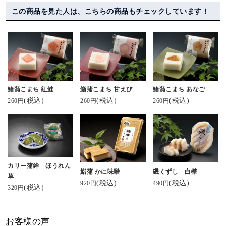
この商品を見た人は、こちらの商品もチェックしています！
鮨蒲こまち 紅鮭
鮨蒲こまち 甘えび
鮨蒲こまち あなご
(税込)
(税込)
(税込)
260円
260円
260円
カリー蒲鉾 ほうれん
鮨蒲 かに味噌
磯くずし 白樺
草
(税込)
(税込)
920円
490円
(税込)
320円
お客様の声