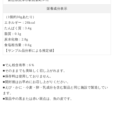
栄養成分表示
（1個約30gあたり）
エネルギー：26kcal
たんぱく質：3.4g
脂質：0.1g
炭水化物：2.8g
食塩相当量：0.6g
【サンプル品分析による推定値】
■でん粉含有率：6％
■そのままでも美味しく召し上がれます。
■保存料は使用しておりません。
■開封後はお早めにお召し上がりください。
■えび・かに・小麦・卵・乳成分を含む製品と同じ施設で製造してい
ます。
■製品中の黒または赤い斑点は、魚の皮です。