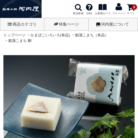
0
カート
商品検索
お買物ガイド
Q&A
マイページ
商品カテゴリ
特集ページ
河内屋について
トップページ
かまぼこいろいろ(単品)
鮨蒲こまち（単品）
鮨蒲こまち 鯛