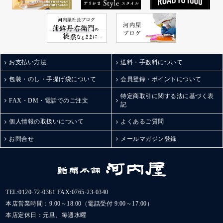
ずにも◎
のお土産 #ひとり飲み #
小さなお子さんからお
ぼっち呑み
父さんまで
老若男女問わずおすす
めできちゃう！
ジャパン・フード・セ
お支払い方法
送料・手数料について
レクションでグランプ
リを受賞したのも納
包装・のし・手提げ袋について
会員登録・ポイントについて
得。
他にも粗挽き黒こしょ
特定商取引に関する法に基づく表
FAX・DM・電話でのご注文
記
うや唐辛子、富山湾し
ろえびに揚げチーズな
個人情報の取扱いについて
よくあるご質問
ど。
棒Sシリーズは全部で5
お問合せ
メールマガジン登録
種類あるそう！
どれもこれも美味しそ
うすぎる組み合わせ。
甘いものは苦手って方
への贈り物や手土産に
TEL:
0120-72-0381
FAX:0765-23-0340
も最適◎
本店営業時間：9:00～18:00（電話受付 9:00～17:00）
また自分用にもお取り
本店定休日：元旦、毎週水曜
寄せしたいなぁ。