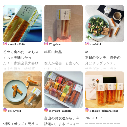
kana5.a3310
37_gohan
h.m2014_
初めて食べた！めちゃ
🧀富山銘品
🌿
くちゃ美味しかっ
本日のランチ、自分の
た！！家族全員大喜び
友人が過去一と言って
分はサラダランチ。
☺️また買う。絶対買
いたこちら
サラダはルッコラと、
う！鮨蒲本舗河内屋の
確かに最高に美味しか
リーフレタス、チーズ
ロングセラー商品らし
った
かまぼこ、キウイ。
い。知らんかったー
「棒S（ボウズ）」
#棒S
山盛りのサラダをワシ
#ますのすし源#棒S#ボ
#元祖スティックチーズ
ャワシャ食べると、な
ウズ#ちーかまの王様
#富山
んか身体から毒素が出
ていく気がする。
8oka.yas4
shoyaku_garden
kanako_orihara.sake
チーズかまぼこは、元
.
富山のお友達から、今
2023.03.17
祖スティックチーズ・
•棒S（ボウズ）元祖ス
話題の、まるでスィー
ーーーーーーーーーー
棒S。