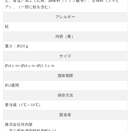
ん、食塩／加工でん粉、調味料（アミノ酸等）、甘味料（ステビ
ア）、（一部に鮭を含む）
アレルギー
鮭
内容（量）
重さ：約30ｇ
サイズ
約4ｃｍ×約4ｃｍ×約1.5ｃｍ
賞味期限
約3週間
保存方法
要冷蔵（1℃～10℃）
製造者
株式会社河内屋
富山県魚津市駅前新町9-12