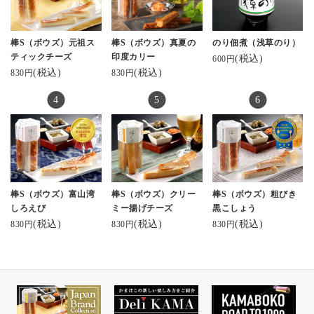
包装になったチーズか
🥰
り寄せギフト #ギフトに
まぼこ。
#河内屋かまぼこ #棒S
おすすめ #プレゼントに
かまぼことは思えない
#蒲鉾本舗河内屋 #棒s #
おすすめ #スティックチ
スタイリッシュでかっ
棒s元祖スティックチー
宮城に住んでると笹か
棒S（ボウズ）元祖ス
棒S（ボウズ）真夏の
のり佃煮（浅草のり）
ーズ #チーズかまぼ
こいいパッケージにき
ズ #美しい蒲鉾 sati7.ko
まがあるので
ティックチーズ
印度カリー
(税込)
600円
こ #サラダランチ
ゅん。
さん✨️ #お取り寄せした
かまぼこ自体はかなり
(税込)
(税込)
830円
830円
#hm2014ごはん
一つ一つ個包装になっ
いくらい美味しい
お馴染みだけど、
てるのも嬉しい！
富山にこんなおしゃれ
もちろん見た目だけじ
な蒲鉾があるとは！
ゃなく、お味も◎
特注でオーダーされた
今日も先日UPした青森
すり身と厳選した素材
のお酒の呑み比べを
を合わせて仕上げられ
してたので、早速おつ
たスティックかまぼこ
まみにしました😆
棒S（ボウズ）富山湾
棒S（ボウズ）クリー
棒S（ボウズ）粗びき
は絶品！
しろえび
ミー揚げチーズ
黒こしょう
優しいかまぼこの風味
めちゃ美味い❣️🥰
(税込)
(税込)
(税込)
830円
830円
830円
とたっぷりサンドされ
お取り寄せしたくなっ
た濃厚なチーズがぴっ
てきたー
たりすぎて♡
お酒のお供にももちろ
#おうちのみ #おうち居
ん。
酒屋 #家呑み #酒のつま
おかずとしても◎
み #酒の肴 #河内屋のか
なんならお弁当のおか
まぼこ #富山土産 #富山