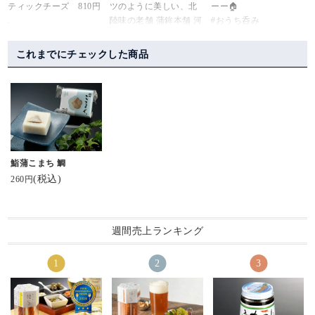
ティックチーズ 810円
ツのように美しい、北
ーー🏠
ジャパンフードセレク
.
陸味の老舗 蒲鉾本舗 河
#おうち呑み
ションでグランプリを
可愛らしいスティック
内屋さんの
🏠ーーーーーーーーー
受賞したもの。
タイプのチーズかまぼ
秋季限定創作かまぼこ
ーー
これまでにチェックした商品
こを発見！
詰め合わせ 【秋の実
@ kamaboko_jp 鮨蒲本
てことで早速お取り寄
り】
私事ですが本日#mybirth
舗河内屋さまより、い
せ。
をいただきました😊
day です。
ただきました。
かまぼこ専門店「河内
（↑昔こんな名前の雑誌
美味しい蒲鉾です。他
屋」さんが開発したス
開けた瞬間、あまりの
あったな‼︎）
にも種類があるよう
ティックかまぼこシリ
美しさにヾ( 〃∇〃)ﾂ ｷｬ
で、そちらも気になり
ーズ「棒S（ボウズ）」
ｰｰｰｯ♡っと叫んだくら
近年いただける誕プレ
ます。おしゃれなパケ
の中から
い😍
は
鮨蒲こまち 鯛
もいいですね。美味し
たっぷり濃厚なチーズ
宝石箱みたい💎✦‧.｡.:
お酒かおつまみが多い
(税込)
260円
かったです、ごちそう
がサンドされた
*･:.
🤣笑
さまでした。
スティックチーズを。
お味も勿論、これまで
チーズかまぼこ大好き
に数々の受賞をされて
📷は15年ほど付き合い
・
週間売上ランキング
♡
いるのでお墨付きです(*
のある
というか練り物とチー
^^*)
友人からいただきまし
・
ズの組み合わせって間
た💡
違いないやつ。
秋の実りと味覚を堪能
さすが…わたしの好み
#鮨蒲本舗河内屋 #かま
可愛らしい六角形をし
させていただきます〜
のリサーチが完璧だわ
ぼこ #棒S #グランプリ
たパッケージの中に個
ありがとうございます
🫢
受賞 #富山 #北陸 #お取