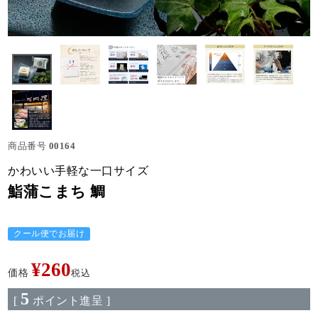
商品番号
00164
かわいい手軽な一口サイズ
鮨蒲こまち 鯛
クール便でお届け
¥
260
価格
税込
5
[
ポイント進呈 ]